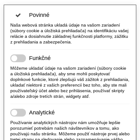
Povinné
Naša webová stránka ukladá údaje na vašom zariadení
(súbory cookie a úložiská prehliadača) na identifikáciu vašej
relácie a dosiahnutie základnej funkčnosti platformy, zážitku
z prehliadania a zabezpečenia.
Funkčné
Môžeme ukladať údaje na vašom zariadení (súbory cookie
a úložiská prehliadača), aby sme mohli poskytovať
doplnkové funkcie, ktoré zlepšujú váš zážitok z prehliadania,
ukladať niektoré z vašich preferencií bez toho, aby ste mali
používateľský účet alebo bez prihlásenia, používať skripty
a/alebo zdroje tretích strán, widgety atď.
Analytické
Používanie analytických nástrojov nám umožňuje lepšie
porozumieť potrebám našich návštevníkov a tomu, ako
používajú našu stránku. Môžeme použiť nástroje prvej alebo
tretej strany na sledovanie alebo zaznamenávanie vášho