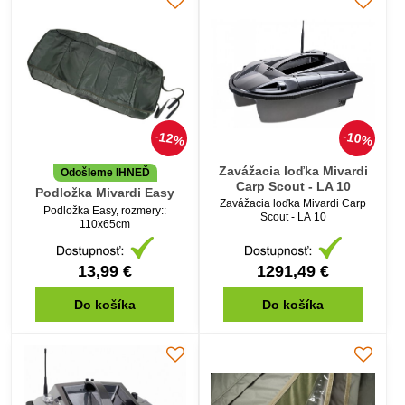
12%
10%
Zavážacia loďka Mivardi
Odošleme IHNEĎ
Carp Scout - LA 10
Podložka Mivardi Easy
Zavážacia loďka Mivardi Carp
Podložka Easy, rozmery::
Scout - LA 10
110x65cm
13,99 €
1291,49 €
Do košíka
Do košíka