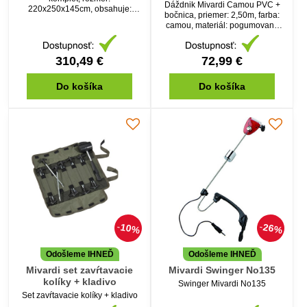
Dáždnik Mivardi Camou PVC +
220x250x145cm, obsahuje:
bočnica, priemer: 2,50m, farba:
brolly, PVC podlaha, moskytéria
camou, materiál: pogumované
PVC
310,49 €
72,99 €
Do košíka
Do košíka
10%
26%
Odošleme IHNEĎ
Odošleme IHNEĎ
Mivardi set zavŕtavacie
Mivardi Swinger No135
kolíky + kladivo
Swinger Mivardi No135
Set zavŕtavacie kolíky + kladivo