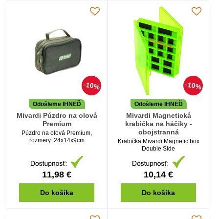
10%
10%
Odošleme IHNEĎ
Odošleme IHNEĎ
Mivardi Púzdro na olová
Mivardi Magnetická
Premium
krabička na háčiky -
obojstranná
Púzdro na olová Premium,
rozmery: 24x14x9cm
Krabička Mivardi Magnetic box
Double Side
11,98 €
10,14 €
Do košíka
Do košíka