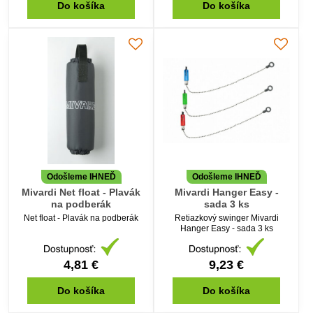
Do košíka
Do košíka
Odošleme IHNEĎ
Odošleme IHNEĎ
Mivardi Net float - Plavák
Mivardi Hanger Easy -
na podberák
sada 3 ks
Net float - Plavák na podberák
Retiazkový swinger Mivardi
Hanger Easy - sada 3 ks
4,81 €
9,23 €
Do košíka
Do košíka