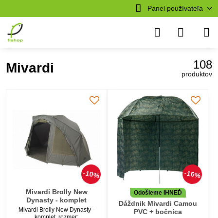
Panel používateľa
108
Mivardi
produktov
10%
16%
Mivardi Brolly New
Odošleme IHNEĎ
Dynasty - komplet
Dáždnik Mivardi Camou
Mivardi Brolly New Dynasty -
PVC + bočnica
komplet, rozmer: