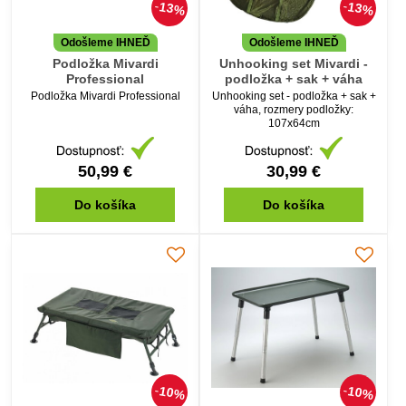
13%
13%
Odošleme IHNEĎ
Odošleme IHNEĎ
Podložka Mivardi
Unhooking set Mivardi -
Professional
podložka + sak + váha
Podložka Mivardi Professional
Unhooking set - podložka + sak +
váha, rozmery podložky:
107x64cm
50,99 €
30,99 €
Do košíka
Do košíka
10%
10%