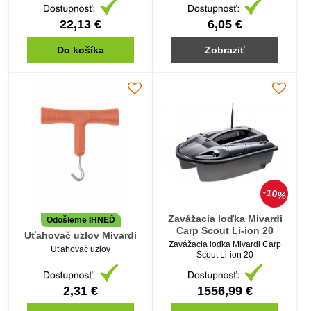
22,13 €
6,05 €
Do košíka
Zobraziť
10%
Zavážacia loďka Mivardi
Odošleme IHNEĎ
Carp Scout Li-ion 20
Uťahovač uzlov Mivardi
Zavážacia loďka Mivardi Carp
Uťahovač uzlov
Scout Li-ion 20
2,31 €
1556,99 €