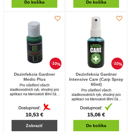
Do košíka
Do košíka
10%
10%
Dezinfekcia Gardner
Dezinfekcia Gardner
Medic Plus
Intensive Care (Carp Spray
60ml)
Pro ošetření všech
sladkovodních ryb, vhodný pro
Pro ošetření všech
aplikaci na kteroukoli tělní část
sladkovodních ryb, vhodný pro
ryby.
aplikaci na kteroukoli tělní část
ryby.Nyní ve sprayi v 60ml balení.
10,53 €
15,06 €
Zobraziť
Do košíka