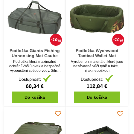
10%
10%
Podložka Giants Fishing
Podložka Wychwood
Unhooking Mat Gaube
Tactical Wallet Mat
Podložka která maximálně
Vyrobeno z materiálu, které jsou
ochrání Váš úlovek a bezpečné
nezávadné vůči rybě a také ji
vypouštění zpět do vody. Silně
nijak nepoškodí.
polstrované dno a bočnice, které
jsou potažené jemným PVC, a
tím pádem zabrání poškození
60,34 €
112,84 €
šupin kapra.
Do košíka
Do košíka