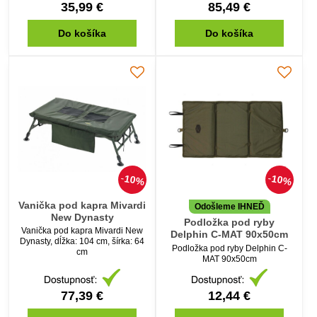
35,99 €
85,49 €
Do košíka
Do košíka
10%
10%
Vanička pod kapra Mivardi
Odošleme IHNEĎ
New Dynasty
Podložka pod ryby
Vanička pod kapra Mivardi New
Delphin C-MAT 90x50cm
Dynasty, dĺžka: 104 cm, šírka: 64
Podložka pod ryby Delphin C-
cm
MAT 90x50cm
77,39 €
12,44 €