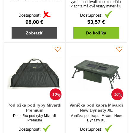
vyrobena z kvalitního materiálu.
polstrované dno, v každém rohu
Plachta má dvě vrstvy materiálu.
je zip pro snadné a bezpečné
vypuštění úlovku.
98,08 €
53,57 €
Zobraziť
Do košíka
10%
10%
Podložka pod ryby Mivardi
Vanička pod kapra Mivardi
Premium
New Dynasty XL
Podložka pod ryby Mivardi
Vanička pod kapra Mivardi New
Premium
Dynasty XL