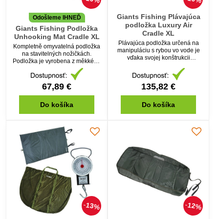
Giants Fishing Plávajúca
Odošleme IHNEĎ
podložka Luxury Air
Giants Fishing Podložka
Cradle XL
Unhooking Mat Cradle XL
Plávajúca podložka určená na
Kompletně omyvatelná podložka
manipuláciu s rybou vo vode je
na stavitelných nožičkách.
vďaka svojej konštrukcii
Podložka je vyrobena z měkkého
bezpečná pre úlovok a vďaka
PVC čímž maximálně chrání Váš
špeciálnemu ventilu ju rýchlo
úlovek.
nafúknete.
67,89 €
135,82 €
Do košíka
Do košíka
13%
12%