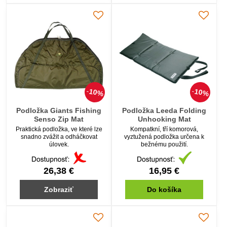
10%
10%
Podložka Giants Fishing
Podložka Leeda Folding
Senso Zip Mat
Unhooking Mat
Praktická podložka, ve které lze
Kompatkní, tří komorová,
snadno zvážit a odháčkovat
vyztužená podložka určena k
úlovek.
bežnému použití.
26,38 €
16,95 €
Zobraziť
Do košíka