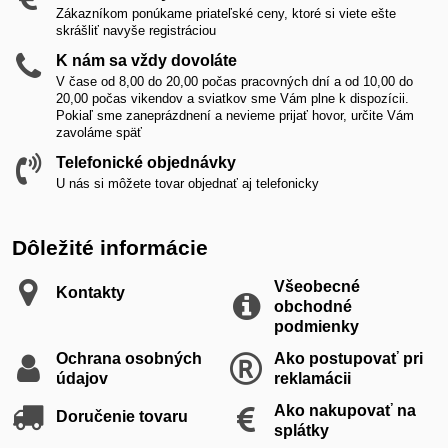
Zákazníkom ponúkame priateľské ceny, ktoré si viete ešte
skrášliť navyše registráciou
K nám sa vždy dovoláte
V čase od 8,00 do 20,00 počas pracovných dní a od 10,00 do
20,00 počas vikendov a sviatkov sme Vám plne k dispozícii.
Pokiaľ sme zaneprázdnení a nevieme prijať hovor, určite Vám
zavoláme späť
Telefonické objednávky
U nás si môžete tovar objednať aj telefonicky
Dôležité informácie
Všeobecné
Kontakty
obchodné
podmienky
Ochrana osobných
Ako postupovať pri
údajov
reklamácii
Ako nakupovať na
Doručenie tovaru
splátky