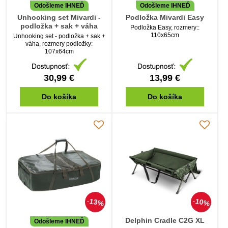
Odošleme IHNEĎ
Odošleme IHNEĎ
Unhooking set Mivardi -
Podložka Mivardi Easy
podložka + sak + váha
Podložka Easy, rozmery::
110x65cm
Unhooking set - podložka + sak +
váha, rozmery podložky:
107x64cm
30,99 €
13,99 €
Do košíka
Do košíka
13%
10%
Delphin Cradle C2G XL
Odošleme IHNEĎ