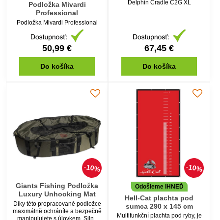
Delphin Cradle C2G XL
Podložka Mivardi
Professional
Podložka Mivardi Professional
50,99 €
67,45 €
Do košíka
Do košíka
10%
10%
Giants Fishing Podložka
Odošleme IHNEĎ
Luxury Unhooking Mat
Hell-Cat plachta pod
Díky této propracované podložce
sumca 290 x 145 cm
maximálně ochráníte a bezpečně
Multifunkční plachta pod ryby, je
manipulujete s úlovkem. Silně