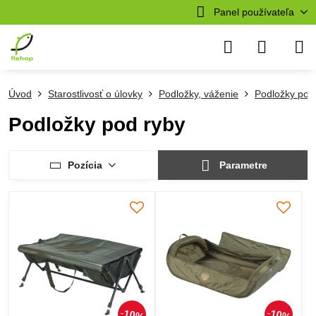
Panel používateľa
Úvod
Starostlivosť o úlovky
Podložky, váženie
Podložky pod
Podložky pod ryby
Pozícia
Parametre
10%
10%