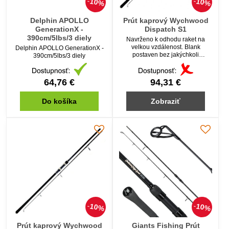
10%
10%
Delphin APOLLO
Prút kaprový Wychwood
GenerationX -
Dispatch S1
390cm/5lbs/3 diely
Navrženo k odhodu raket na
velkou vzdálenost. Blank
Delphin APOLLO GenerationX -
postaven bez jakýchkoli
390cm/5lbs/3 diely
kompromisů.
64,76 €
94,31 €
Do košíka
Zobraziť
10%
10%
Prút kaprový Wychwood
Giants Fishing Prút