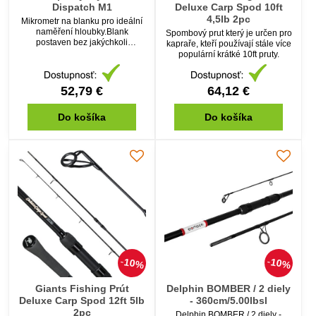
Dispatch M1
Deluxe Carp Spod 10ft
4,5lb 2pc
Mikrometr na blanku pro ideální
naměření hloubky.Blank
Spombový prut který je určen pro
postaven bez jakýchkoli
kapraře, kteří používají stále více
kompromisů.
populární krátké 10ft pruty.
52,79 €
64,12 €
Do košíka
Do košíka
10%
10%
Giants Fishing Prút
Delphin BOMBER / 2 diely
Deluxe Carp Spod 12ft 5lb
- 360cm/5.00lbsl
2pc
Delphin BOMBER / 2 diely -