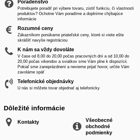
Poradenstvo
Potrebujete poradiť pri výbere tovaru, zistiť funkciu, či vlastnosti
produktov? Ochotne Vám poradíme a doplníme chýbajúce
informácie
Rozumné ceny
Zákazníkom ponúkame priateľské ceny, ktoré si viete ešte
skrášliť navyše registráciou
K nám sa vždy dovoláte
V čase od 8,00 do 20,00 počas pracovných dní a od 10,00 do
20,00 počas vikendov a sviatkov sme Vám plne k dispozícii.
Pokiaľ sme zaneprázdnení a nevieme prijať hovor, určite Vám
zavoláme späť
Telefonické objednávky
U nás si môžete tovar objednať aj telefonicky
Dôležité informácie
Všeobecné
Kontakty
obchodné
podmienky