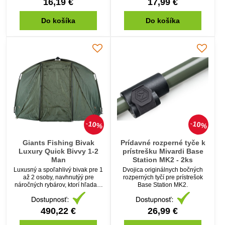
16,19 €
17,99 €
Do košíka
Do košíka
10%
10%
Giants Fishing Bivak
Prídavné rozperné tyče k
Luxury Quick Bivvy 1-2
prístrešku Mivardi Base
Man
Station MK2 - 2ks
Luxusný a spoľahlivý bivak pre 1
Dvojica originálnych bočných
až 2 osoby, navhnutýý pre
rozperných tyčí pre prístrešok
náročných rybárov, ktorí hľadajú
Base Station MK2.
komfort, rýchlosť a funkčnosť v
jednom.
490,22 €
26,99 €