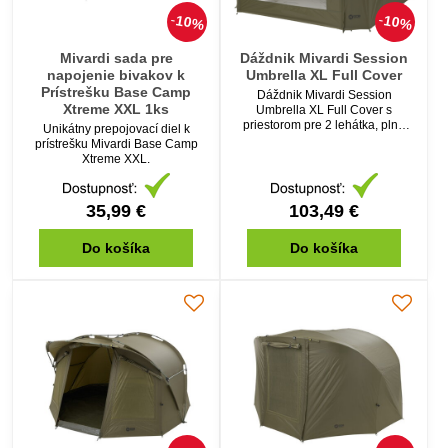
10%
10%
Mivardi sada pre
Dáždnik Mivardi Session
napojenie bivakov k
Umbrella XL Full Cover
Prístrešku Base Camp
Dáždnik Mivardi Session
Xtreme XXL 1ks
Umbrella XL Full Cover s
priestorom pre 2 lehátka, plne
Unikátny prepojovací diel k
prekrytý
prístrešku Mivardi Base Camp
Xtreme XXL.
35,99 €
103,49 €
Do košíka
Do košíka