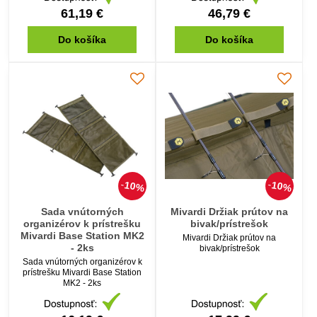
61,19 €
46,79 €
Do košíka
Do košíka
10%
10%
Sada vnútorných
Mivardi Držiak prútov na
organizérov k prístrešku
bivak/prístrešok
Mivardi Base Station MK2
Mivardi Držiak prútov na
- 2ks
bivak/prístrešok
Sada vnútorných organizérov k
prístrešku Mivardi Base Station
MK2 - 2ks