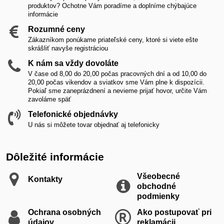
produktov? Ochotne Vám poradíme a doplníme chýbajúce
informácie
Rozumné ceny
Zákazníkom ponúkame priateľské ceny, ktoré si viete ešte
skrášliť navyše registráciou
K nám sa vždy dovoláte
V čase od 8,00 do 20,00 počas pracovných dní a od 10,00 do
20,00 počas vikendov a sviatkov sme Vám plne k dispozícii.
Pokiaľ sme zaneprázdnení a nevieme prijať hovor, určite Vám
zavoláme späť
Telefonické objednávky
U nás si môžete tovar objednať aj telefonicky
Dôležité informácie
Všeobecné
Kontakty
obchodné
podmienky
Ochrana osobných
Ako postupovať pri
údajov
reklamácii