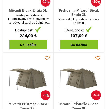
10%
10%
Mivardi Bivak Entrix XL
Prehoz na Mivardi Bivak
Entrix XL
Skvele premyslený a
prepracovaný bivak, navrhnutý
Plnohodnotný prehoz na bivak
značkou Mivardi od úplného
Entrix XL
základu s cieľom splniť na prvý
pohľad nezlučiteľné požiadavky
väčšiny rybárov na ideálny bivak
224,99 €
107,99 €
strednej triedy.
Do košíka
Do košíka
10%
10%
Mivardi Prístrešok Base
Mivardi Prístrešok Base
Camp XXL
Camp XL