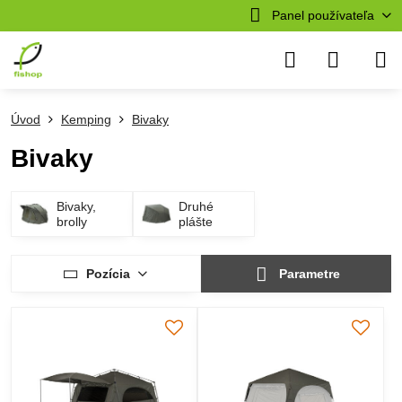
Panel používateľa
Úvod
Kemping
Bivaky
Bivaky
Bivaky,
Druhé
brolly
plášte
Pozícia
Parametre