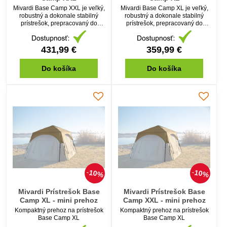
Mivardi Base Camp XXL je veľký,
Mivardi Base Camp XL je veľký,
robustný a dokonale stabilný
robustný a dokonale stabilný
prístrešok, prepracovaný do
prístrešok, prepracovaný do
posledného detailu, ktorý je
posledného detailu, ktorý je
zároveň možné jednoducho a
zároveň možné jednoducho a
rýchlo postaviť.
rýchlo postaviť.
431,99 €
359,99 €
Do košíka
Do košíka
10%
10%
Mivardi Prístrešok Base
Mivardi Prístrešok Base
Camp XL - mini prehoz
Camp XXL - mini prehoz
Kompaktný prehoz na prístrešok
Kompaktný prehoz na prístrešok
Base Camp XL
Base Camp XL