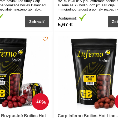
vám novinku od firmy Carp
HARD BOILIES jsou extrémně odolné b
lně vyvážené boilies Balanced!
sušené až 72 hodin, což jim zaručuje
speciálně navrženo tak, aby
mimořádnou tvrdost a pomalý rozpad i 
rozenou prezentaci s maximální
vodě. Díky své pevnosti efektivně selek
 ryby. Jehoch unikátní složení
menší ryby a jsou ideální volbou pro cí
Zobraziť
Zob
alou rovnováhu mezi vztlakem a
velkých kaprů.
5,67 €
už se boilies jemně vznášejí
 ideální pro opatrné ryby na
 vodách.
10%
o Rozpustné Boilies Hot
Carp Inferno Boilies Hot Line -