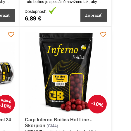
 aby
Toto boilies je speciálně navrženo tak, aby
aximální
kombinovalo přirozenou prezentaci s maximální
ložení
atraktivitou pro ryby. Jehoch unikátní složení
raziť
Zobraziť
tlakem a
zajišťuje dokonalou rovnováhu mezi vztlakem a
6,89 €
nášejí
váhou, díky čemuž se boilies jemně vznášejí
by na
nad dnem, což je ideální pro opatrné ryby na
prochytávaných vodách.
6,30 €
10%
10%
 ml 24
Carp Inferno Boilies Hot Line -
Škorpion
(CI44)