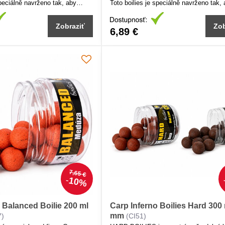
speciálně navrženo tak, aby
Toto boilies je speciálně navrženo tak,
rozenou prezentaci s maximální
kombinovalo přirozenou prezentaci s m
 ryby. Jeho unikátní složení
atraktivitou pro ryby. Jehoch unikátní s
Zobraziť
Zob
alou rovnováhu mezi vztlakem a
zajišťuje dokonalou rovnováhu mezi vz
6,89 €
už se boilies jemně vznášejí
váhou, díky čemuž se boilies jemně vz
 ideální pro opatrné ryby na
nad dnem, což je ideální pro opatrné ry
 vodách.
prochytávaných vodách.
7,65 €
10%
 Balanced Boilie 200 ml
Carp Inferno Boilies Hard 300
mm
7)
(CI51)