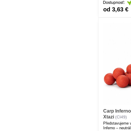
od 3,63 €
Carp Inferno
Xtazi
(CI49)
Představujeme 
Inferno – neutrá