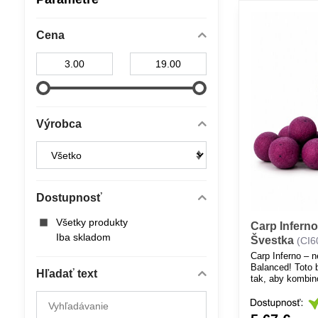
Cena
Od:
Do:
Výrobca
Dostupnosť
Všetky produkty
Carp Inferno
Iba skladom
Švestka
(CI6
Carp Inferno – n
Balanced! Toto b
Hľadať text
tak, aby kombin
maximálnou atrak
Prehľadať
výsledky