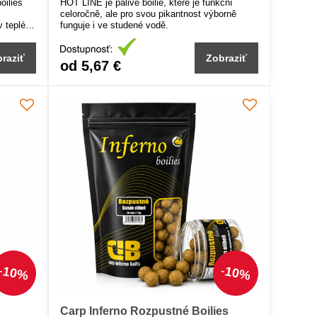
oilies
HOT LINE je pálivé boilie, které je funkční
celoročně, ale pro svou pikantnost výborně
v teplé
funguje i ve studené vodě.
tují
lený lov
raziť
Zobraziť
od 5,67 €
10%
10%
Carp Inferno Rozpustné Boilies