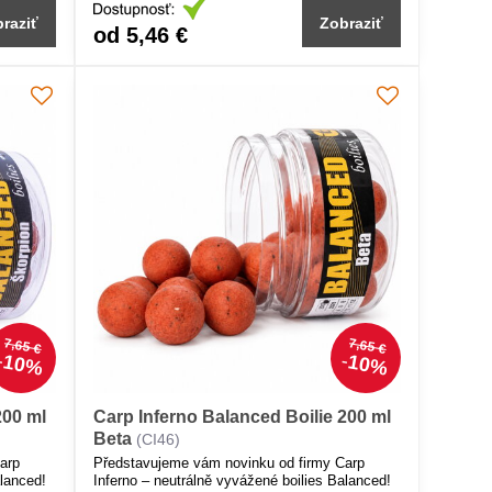
raziť
Zobraziť
od 5,46 €
7,65 €
7,65 €
10%
10%
200 ml
Carp Inferno Balanced Boilie 200 ml
Beta
(CI46)
arp
Představujeme vám novinku od firmy Carp
alanced!
Inferno – neutrálně vyvážené boilies Balanced!