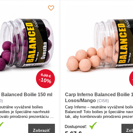
6,30 €
10%
 Balanced Boilie 150 ml
Carp Inferno Balanced Boilie 
Losos/Mango
0)
(CI58)
eutrálne vyvážené boilies
Carp Inferno – neutrálne vyvážené boili
oilies je špeciálne navrhnuté
Balanced! Toto boilies je špeciálne nav
ovalo prirodzenú prezentáciu s
tak, aby kombinovalo prirodzenú prezen
tivitou pre ryby.
maximálnou atraktivitou pre ryby.
Zobraziť
Zob