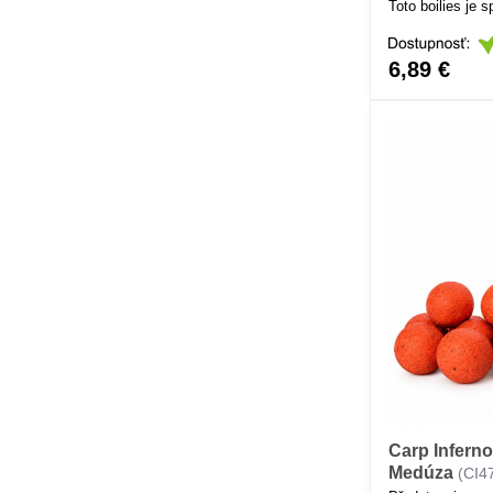
Toto boilies je 
kombinovalo při
atraktivitou pro
zajišťuje dokon
6,89 €
váhou, díky čem
nad dnem, což je
prochytávaných
Carp Inferno
Medúza
(CI4