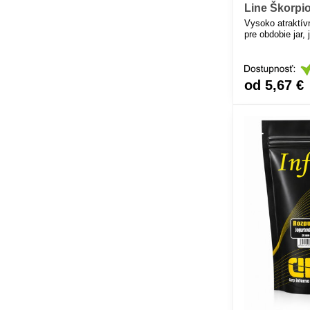
Line Škorpi
Vysoko atraktív
pre obdobie jar,
od 5,67 €