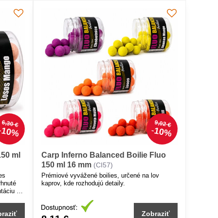
6,30 €
9,02 €
10%
10%
150 ml
Carp Inferno Balanced Boilie Fluo
150 ml 16 mm
(CI57)
es
Prémiové vyvážené boilies, určené na lov
rhnuté
kaprov, kde rozhodujú detaily.
táciu s
raziť
Zobraziť