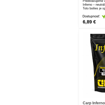
Představujeme 
Inferno – neutrá
Toto boilies je 
kombinovalo při
atraktivitou pro
zajišťuje dokon
6,89 €
váhou, díky čem
nad dnem, což je
prochytávaných
Carp Infern