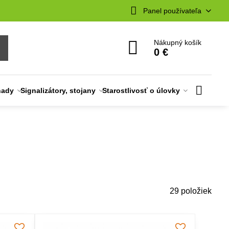
Panel používateľa
Nákupný košík
0 €
nady
Signalizátory, stojany
Starostlivosť o úlovky
29
položiek