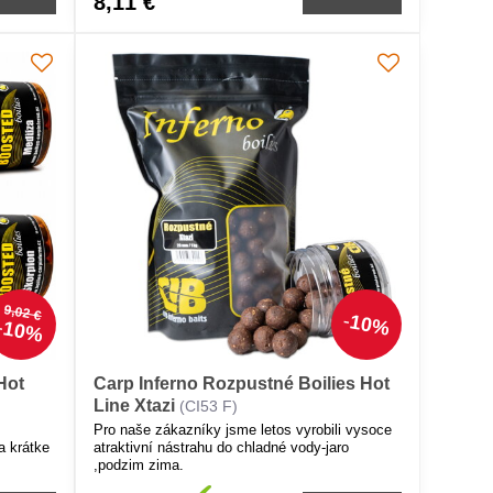
8,11 €
9,02 €
10%
10%
Hot
Carp Inferno Rozpustné Boilies Hot
Line Xtazi
(CI53 F)
Pro naše zákazníky jsme letos vyrobili vysoce
a krátke
atraktivní nástrahu do chladné vody-jaro
,podzim zima.