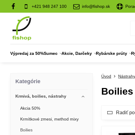
+421 948 247 100
info@fishop.sk
Pora
Výpredaj za 50%
Sumec
Akcie, Darčeky
Rybárske prúty
R
Úvod
Nástrah
Kategórie
Boilies
Krmivá, boilies, nástrahy
Akcia 50%
Radiť po
Krmítkové zmesi, method mixy
Boilies