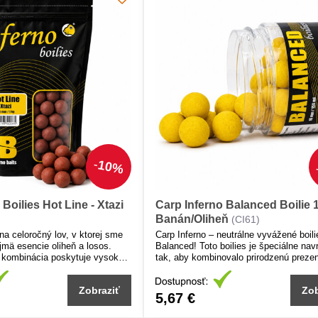
10%
Boilies Hot Line - Xtazi
Carp Inferno Balanced Boilie 
Banán/Oliheň
(CI61)
na celoročný lov, v ktorej sme
Carp Inferno – neutrálne vyvážené boili
jmä esencie oliheň a losos.
Balanced! Toto boilies je špeciálne nav
 kombinácia poskytuje vysokú
tak, aby kombinovalo prirodzenú prezen
s celého roka a účinne funguje v
maximálnou atraktivitou pre ryby.
ej vode.
Zobraziť
Zob
5,67 €