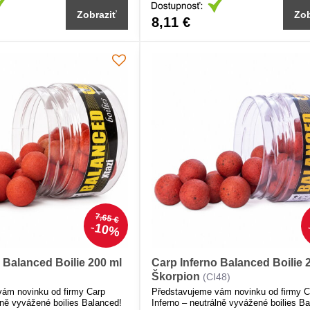
Zobraziť
Zob
8,11 €
7,65 €
10%
 Balanced Boilie 200 ml
Carp Inferno Balanced Boilie 
Škorpion
(CI48)
vám novinku od firmy Carp
Představujeme vám novinku od firmy C
lně vyvážené boilies Balanced!
Inferno – neutrálně vyvážené boilies B