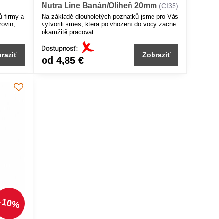
Nutra Line Banán/Oliheň 20mm
(CI35)
ů firmy a
Na základě dlouholetých poznatků jsme pro Vás
rovin,
vytvořili směs, která po vhození do vody začne
okamžitě pracovat.
raziť
Zobraziť
od 4,85 €
10%