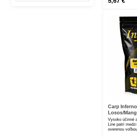
5,67 €
filtra
fulltextom
Carp Inferno
Losos/Mang
Vysoko účinné a
Line patrí medzi
overenou voľbou
výkon za rozum