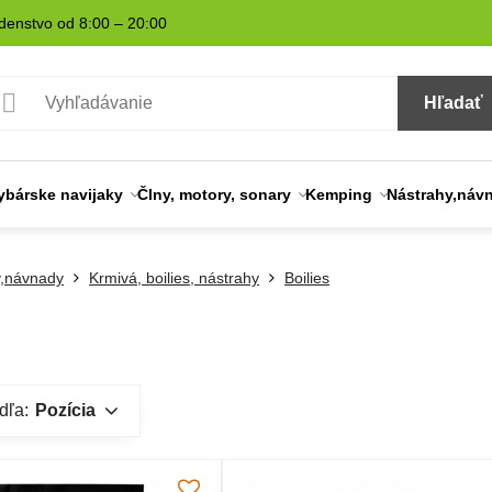
denstvo od 8:00 – 20:00
Hľadať
ybárske navijaky
Člny, motory, sonary
Kemping
Nástrahy,náv
y,návnady
Krmivá, boilies, nástrahy
Boilies
dľa:
Pozícia