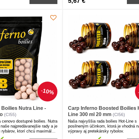
5,67 €
10%
 Boilies Nutra Line -
Carp Inferno Boosted Boilies 
o
Line 300 ml 20 mm
(CI55)
(CI56)
 cenovo dostupné boilies. Nutra
Naša najvyššia rada boilies Hot-Line s
 naše najpredávanejšie rady a je
posilneným účinkom, ktorá je vhodná n
 rybárov, ktorí chcú maximálny
výpravy aj pretekársky rybolov.
nú cenu.