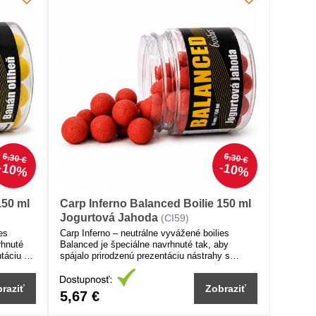
6,30 €
6,30 €
10%
10%
150 ml
Carp Inferno Balanced Boilie 150 ml
Jogurtová Jahoda
(CI59)
es
Carp Inferno – neutrálne vyvážené boilies
rhnuté
Balanced je špeciálne navrhnuté tak, aby
táciu s
spájalo prirodzenú prezentáciu nástrahy s
maximálnou atraktivitou pre ryby. Vďaka
precíznemu vyváženiu sa správa prirodzene na
raziť
Zobraziť
dne, ľahko sa nasáva a zvyšuje šancu na
5,67 €
úspešný záber aj v náročných podmienkach.