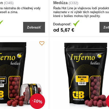
on
Medúza
(CI45)
(CI32)
na nástraha do chladnej vody
Řada Hot Line je vlajkovou lodí produkt
 jeseň a zima.
naleznete v ní výběr těch nejlepších su
které v boilies mohou být použity.
Zobraziť
Zob
od 5,67 €
10%