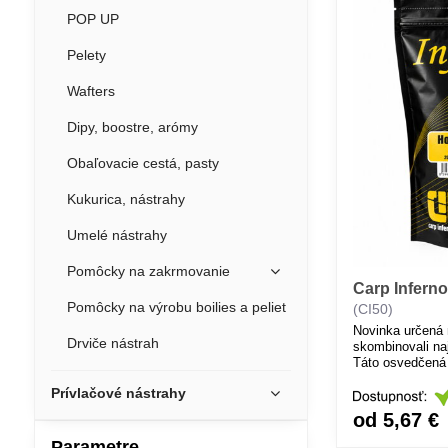
POP UP
Pelety
Wafters
Dipy, boostre, arómy
Obaľovacie cestá, pasty
Kukurica, nástrahy
Umelé nástrahy
Pomôcky na zakrmovanie
Carp Inferno 
Pomôcky na výrobu boilies a peliet
(CI50)
Novinka určená 
Drviče nástrah
skombinovali na
Táto osvedčená
atraktivitu poča
Prívlačové nástrahy
studenej aj tepl
od 5,67 €
Parametre