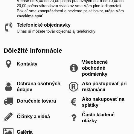
V čase od 8,00 do 20,00 počas pracovných dní a od 10,00 do
20,00 počas vikendov a sviatkov sme Vám plne k dispozícii.
Pokiaľ sme zaneprázdnení a nevieme prijať hovor, určite Vám
zavoláme späť
Telefonické objednávky
U nás si môžete tovar objednať aj telefonicky
Dôležité informácie
Všeobecné
Kontakty
obchodné
podmienky
Ochrana osobných
Ako postupovať pri
údajov
reklamácii
Ako nakupovať na
Doručenie tovaru
splátky
Často kladené
Články a videá
otázky
Galéria