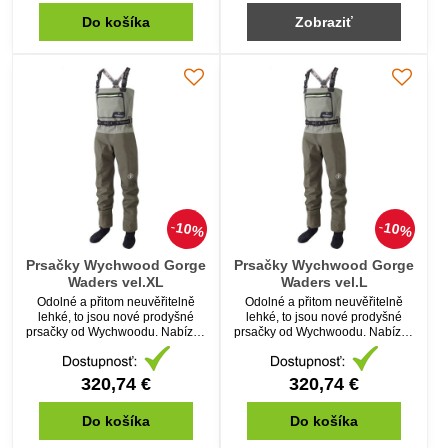
Do košíka
Zobraziť
10%
10%
Prsačky Wychwood Gorge
Prsačky Wychwood Gorge
Waders vel.XL
Waders vel.L
Odolné a přitom neuvěřitelně
Odolné a přitom neuvěřitelně
lehké, to jsou nové prodyšné
lehké, to jsou nové prodyšné
prsačky od Wychwoodu. Nabízejí
prsačky od Wychwoodu. Nabízejí
vše od pohodlí a bezpečnosti.
vše od pohodlí a bezpečnosti.
Ideální pro aktivní rybáře, kteří
Ideální pro aktivní rybáře, kteří
jsou stále v pohybu.
jsou stále v pohybu.
320,74 €
320,74 €
Do košíka
Do košíka