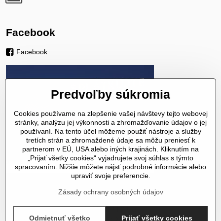
Facebook
Facebook
Predvoľby súkromia
Cookies používame na zlepšenie vašej návštevy tejto webovej
stránky, analýzu jej výkonnosti a zhromažďovanie údajov o jej
používaní. Na tento účel môžeme použiť nástroje a služby
tretích strán a zhromaždené údaje sa môžu preniesť k
partnerom v EÚ, USA alebo iných krajinách. Kliknutím na
„Prijať všetky cookies“ vyjadrujete svoj súhlas s týmto
spracovaním. Nižšie môžete nájsť podrobné informácie alebo
upraviť svoje preferencie.
Zásady ochrany osobných údajov
©
2026
Copyright
Odmietnuť všetko
Prijať všetky cookies
Predvoľby súkromia
Zásady ochrany osobných údajov