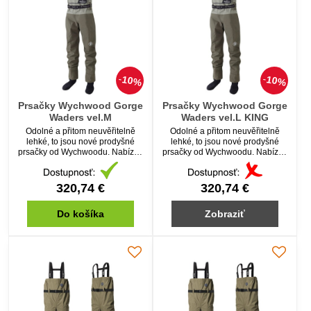
10%
10%
Prsačky Wychwood Gorge
Prsačky Wychwood Gorge
Waders vel.M
Waders vel.L KING
Odolné a přitom neuvěřitelně
Odolné a přitom neuvěřitelně
lehké, to jsou nové prodyšné
lehké, to jsou nové prodyšné
prsačky od Wychwoodu. Nabízejí
prsačky od Wychwoodu. Nabízejí
vše od pohodlí a bezpečnosti.
vše od pohodlí a bezpečnosti.
Ideální pro aktivní rybáře, kteří
Ideální pro aktivní rybáře, kteří
jsou stále v pohybu.
jsou stále v pohybu.
320,74 €
320,74 €
Do košíka
Zobraziť