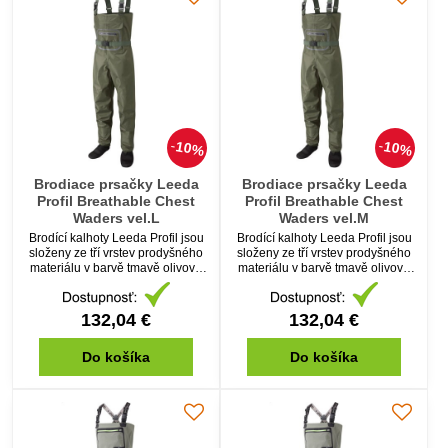
10%
10%
Brodiace prsačky Leeda
Brodiace prsačky Leeda
Profil Breathable Chest
Profil Breathable Chest
Waders vel.L
Waders vel.M
Brodící kalhoty Leeda Profil jsou
Brodící kalhoty Leeda Profil jsou
složeny ze tří vrstev prodyšného
složeny ze tří vrstev prodyšného
materiálu v barvě tmavě olivové
materiálu v barvě tmavě olivové
pro maximální voděodolnost a
pro maximální voděodolnost a
zároveň komfortní prodyšnost.
zároveň komfortní prodyšnost.
132,04 €
132,04 €
Do košíka
Do košíka