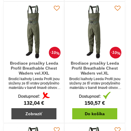
10%
10%
Brodiace prsačky Leeda
Brodiace prsačky Leeda
Profil Breathable Chest
Profil Breathable Chest
Waders vel.XXL
Waders vel.XL
Brodící kalhoty Leeda Profil jsou
Brodící kalhoty Leeda Profil jsou
složeny ze tří vrstev prodyšného
složeny ze tří vrstev prodyšného
materiálu v barvě tmavě olivové
materiálu v barvě tmavě olivové
pro maximální voděodolnost a
pro maximální voděodolnost a
zároveň komfortní prodyšnost.
zároveň komfortní prodyšnost.
132,04 €
150,57 €
Zobraziť
Do košíka