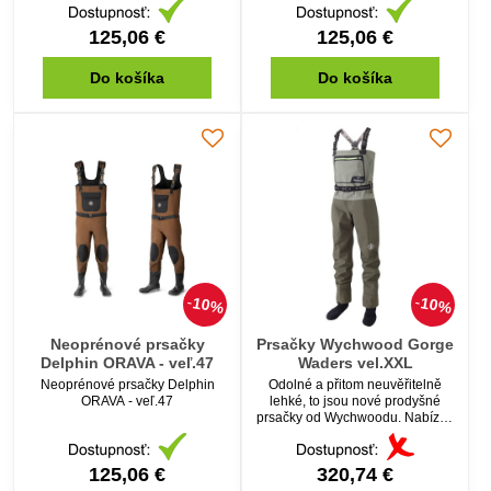
125,06 €
125,06 €
Do košíka
Do košíka
10%
10%
Neoprénové prsačky
Prsačky Wychwood Gorge
Delphin ORAVA - veľ.47
Waders vel.XXL
Neoprénové prsačky Delphin
Odolné a přitom neuvěřitelně
ORAVA - veľ.47
lehké, to jsou nové prodyšné
prsačky od Wychwoodu. Nabízejí
vše od pohodlí a bezpečnosti.
Ideální pro aktivní rybáře, kteří
jsou stále v pohybu.
125,06 €
320,74 €