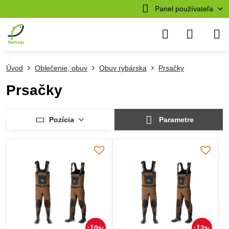
Panel používateľa
Úvod
Oblečenie, obuv
Obuv rybárska
Prsačky
Prsačky
Pozícia
Parametre
10%
12%