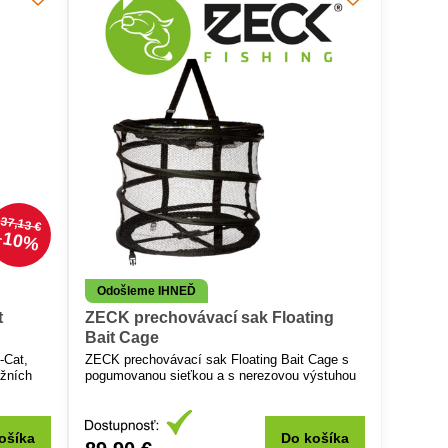
37,13 €
10%
Odošleme IHNEĎ
t
ZECK prechovávací sak Floating
Bait Cage
-Cat,
ZECK prechovávací sak Floating Bait Cage s
ažních
pogumovanou sieťkou a s nerezovou výstuhou
ošíka
Do košíka