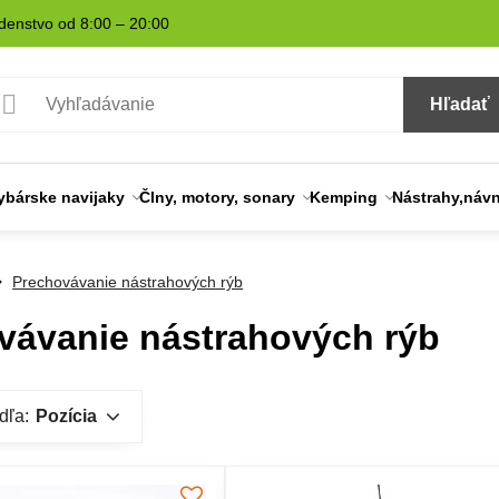
denstvo od 8:00 – 20:00
Hľadať
ybárske navijaky
Člny, motory, sonary
Kemping
Nástrahy,náv
Prechovávanie nástrahových rýb
vávanie nástrahových rýb
dľa:
Pozícia