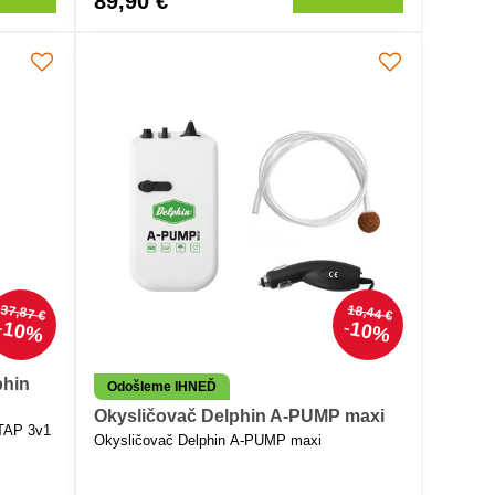
89,90 €
37,87 €
18,44 €
10%
10%
phin
Odošleme IHNEĎ
Okysličovač Delphin A-PUMP maxi
oTAP 3v1
Okysličovač Delphin A-PUMP maxi