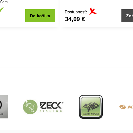
90cm
Do košíka
Zob
34,09 €