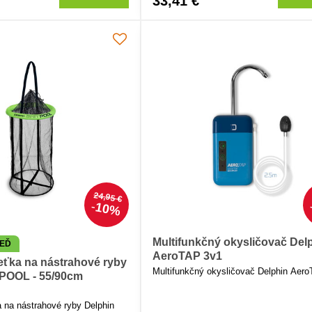
33,41 €
ov.
24,95 €
10%
Multifunkčný okysličovač Del
NEĎ
AeroTAP 3v1
ieťka na nástrahové ryby
Multifunkčný okysličovač Delphin Aer
tPOOL - 55/90cm
)
a na nástrahové ryby Delphin