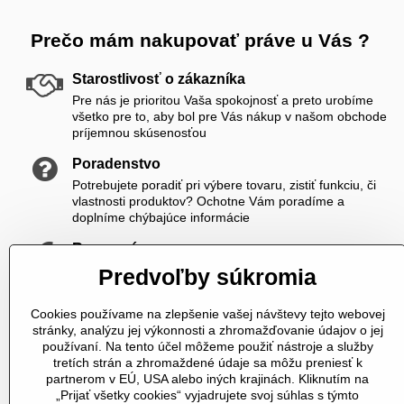
Prečo mám nakupovať práve u Vás ?
Starostlivosť o zákazníka
Pre nás je prioritou Vaša spokojnosť a preto urobíme
všetko pre to, aby bol pre Vás nákup v našom obchode
príjemnou skúsenosťou
Poradenstvo
Potrebujete poradiť pri výbere tovaru, zistiť funkciu, či
vlastnosti produktov? Ochotne Vám poradíme a
doplníme chýbajúce informácie
Rozumné ceny
Zákazníkom ponúkame priateľské ceny, ktoré si viete
Predvoľby súkromia
ešte skrášliť navyše registráciou
Cookies používame na zlepšenie vašej návštevy tejto webovej
K nám sa vždy dovoláte
stránky, analýzu jej výkonnosti a zhromažďovanie údajov o jej
V čase od 8,00 do 20,00 počas pracovných dní a od
používaní. Na tento účel môžeme použiť nástroje a služby
10,00 do 20,00 počas vikendov a sviatkov sme Vám plne
tretích strán a zhromaždené údaje sa môžu preniesť k
k dispozícii. Pokiaľ sme zaneprázdnení a nevieme prijať
partnerom v EÚ, USA alebo iných krajinách. Kliknutím na
hovor, určite Vám zavoláme späť
„Prijať všetky cookies“ vyjadrujete svoj súhlas s týmto