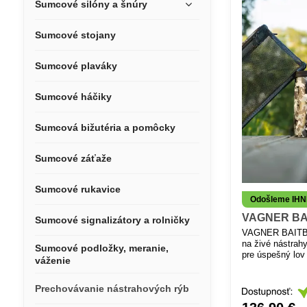
Sumcové silóny a šnúry
Sumcové stojany
Sumcové plaváky
Sumcové háčiky
Sumcová bižutéria a pomôcky
Sumcové záťaže
Sumcové rukavice
Odošleme IH
VAGNER BA
Sumcové signalizátory a rolničky
VAGNER BAITBAG
na živé nástrah
Sumcové podložky, meranie,
pre úspešný lov
váženie
Táto prepravná 
živých nástrah 
súčasťou výbav
Prechovávanie nástrahových rýb
vhodná aj pre lo