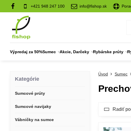
+421 948 247 100
info@fishop.sk
Pora
Výpredaj za 50%
Sumec
Akcie, Darčeky
Rybárske prúty
R
Úvod
Sumec
Kategórie
Precho
Sumcové prúty
Sumcové navijaky
Radiť po
Vábničky na sumce