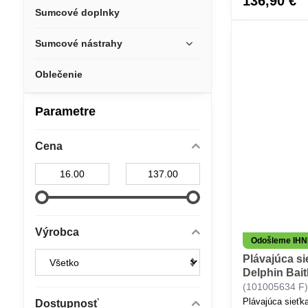
136,90 €
trofejných sumc
Sumcové doplnky
Sumcové nástrahy
Oblečenie
Parametre
Cena
Od:
Do:
Výrobca
Odošleme IH
Plávajúca s
Delphin Bai
(101005634 F
Plávajúca sieťk
Dostupnosť