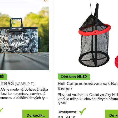
NEĎ
Odošleme IHNEĎ
ITBAG
Hell-Cat prechovávací sak Bai
(VABBLP F)
Keeper
 je moderná 50-litrová taška
y bez kompromisov, navrhnutá
Plovoucí vezírek od České značky Hell
 sumcov a ďalších dravých rýb.
který je určen k uchování živých nástr
taška a nádoba na uchovávanie
rybek.
v jednom je nevyhnutnou
y každého sumčiara a je
vcov šťúk, ostriežov či
Do košíka
Do k