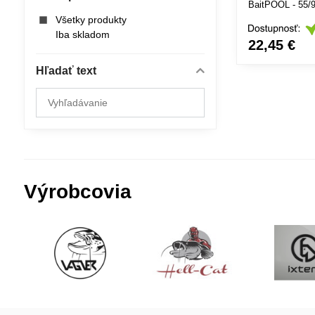
BaitPOOL - 55/
Všetky produkty
Iba skladom
22,45 €
Hľadať text
Prehľadať
výsledky
filtra
fulltextom
Výrobcovia