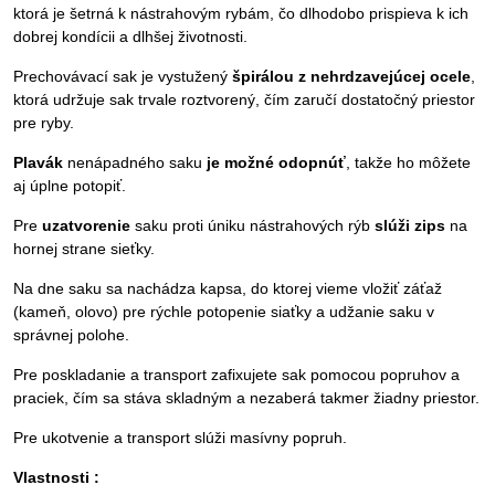
ktorá je šetrná k nástrahovým rybám,
čo dlhodobo prispieva k ich
dobrej kondícii a dlhšej životnosti.
Prechovávací sak je vystužený
špirálou z nehrdzavejúcej ocele
,
ktorá udržuje sak trvale roztvorený, čím zaručí dostatočný priestor
pre ryby.
Plavák
nenápadného saku
je možné odopnúť
, takže ho môžete
aj úplne potopiť.
Pre
uzatvorenie
saku proti úniku nástrahových rýb
slúži zips
na
hornej strane sieťky.
Na dne saku sa nachádza kapsa, do ktorej vieme vložiť záťaž
(kameň, olovo) pre rýchle potopenie siaťky a udžanie saku v
správnej polohe.
Pre poskladanie a transport zafixujete sak pomocou popruhov a
praciek, čím sa stáva skladným a nezaberá takmer žiadny priestor.
Pre ukotvenie a transport slúži masívny popruh.
Vlastnosti :