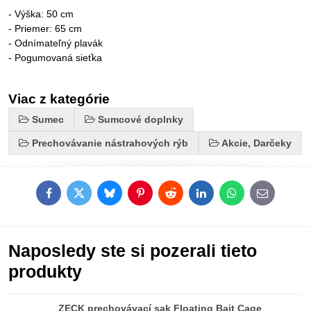
- Výška: 50 cm
- Priemer: 65 cm
- Odnímateľný plavák
- Pogumovaná sieťka
Viac z kategórie
Sumec
Sumcové doplnky
Prechovávanie nástrahových rýb
Akcie, Darčeky
Facebook
Twitter
Bluesky
Pinterest
Reddit
LinkedIn
WhatsApp
E-
mail
Naposledy ste si pozerali tieto
produkty
ZECK prechovávací sak Floating Bait Cage