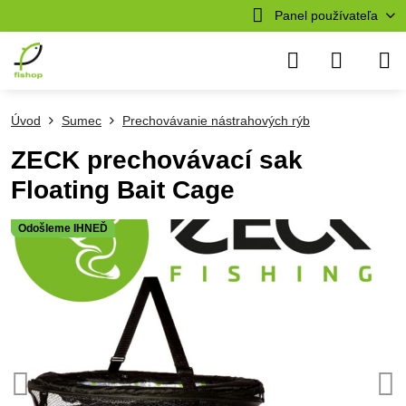
Panel používateľa
Úvod
Sumec
Prechovávanie nástrahových rýb
ZECK prechovávací sak
Floating Bait Cage
Odošleme IHNEĎ