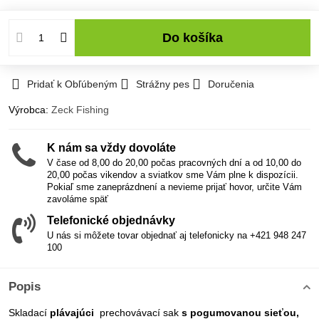
Do košíka
Pridať k Obľúbeným
Strážny pes
Doručenia
Výrobca:
Zeck Fishing
K nám sa vždy dovoláte
V čase od 8,00 do 20,00 počas pracovných dní a od 10,00 do
20,00 počas vikendov a sviatkov sme Vám plne k dispozícii.
Pokiaľ sme zaneprázdnení a nevieme prijať hovor, určite Vám
zavoláme späť
Telefonické objednávky
U nás si môžete tovar objednať aj telefonicky na +421 948 247
100
Popis
Skladací
plávajúci
prechovávací sak
s pogumovanou sieťou,