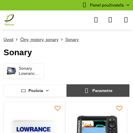
Panel používateľa
Úvod
Člny, motory, sonary
Sonary
Sonary
Sonary
Lowrance
s GPS
Pozícia
Parametre