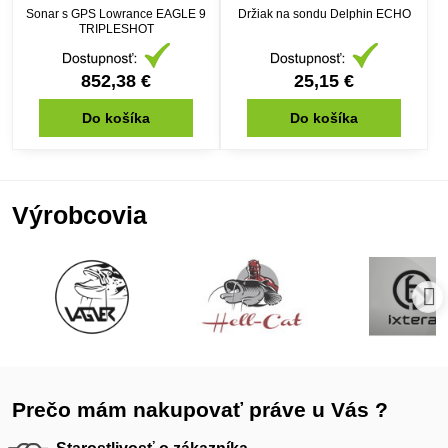
Sonar s GPS Lowrance EAGLE 9
Držiak na sondu Delphin ECHO
TRIPLESHOT
852,38 €
25,15 €
Do košíka
Do košíka
Výrobcovia
Prečo mám nakupovať práve u Vás ?