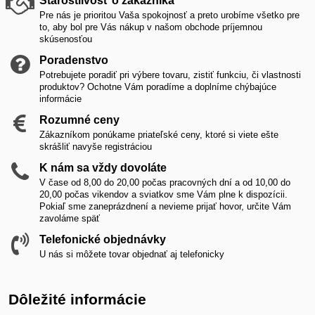
Starostlivosť o zákazníka
Pre nás je prioritou Vaša spokojnosť a preto urobíme všetko pre
to, aby bol pre Vás nákup v našom obchode príjemnou
skúsenosťou
Poradenstvo
Potrebujete poradiť pri výbere tovaru, zistiť funkciu, či vlastnosti
produktov? Ochotne Vám poradíme a doplníme chýbajúce
informácie
Rozumné ceny
Zákazníkom ponúkame priateľské ceny, ktoré si viete ešte
skrášliť navyše registráciou
K nám sa vždy dovoláte
V čase od 8,00 do 20,00 počas pracovných dní a od 10,00 do
20,00 počas vikendov a sviatkov sme Vám plne k dispozícii.
Pokiaľ sme zaneprázdnení a nevieme prijať hovor, určite Vám
zavoláme späť
Telefonické objednávky
U nás si môžete tovar objednať aj telefonicky
Dôležité informácie