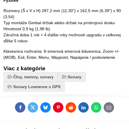
Fyzické
Rozmery (Š x V x H) 287,2 mm (11,30") x 162,5 mm (6,39") x 90
(3,54)
Typ montáže Gimbal držiak alebo držiak na prístrojovú dosku
Hmotnosť 0,9 kg (1,98 lb)
Záručná doba 1 rok + 4 ďalšie roky možností upgradu v celkovej
dĺžke 5 rokov
Klávesnica rozhrania: 8-smerová smerová klávesnica, Zoom +/-
(MOB), Exit, Enter, Menu, Waypoint, Napájanie / podsvietenie
Viac z kategórie
Člny, motory, sonary
Sonary
Sonary Lowrance s GPS
Facebook
Twitter
Bluesky
Pinterest
Reddit
LinkedIn
WhatsApp
E-
mail