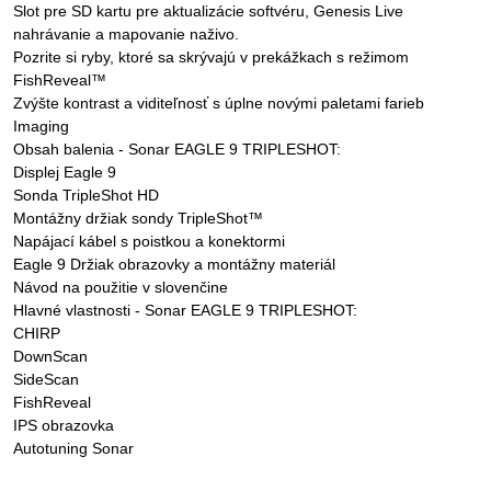
Slot pre SD kartu pre aktualizácie softvéru, Genesis Live
nahrávanie a mapovanie naživo.
Pozrite si ryby, ktoré sa skrývajú v prekážkach s režimom
FishReveal™
Zvýšte kontrast a viditeľnosť s úplne novými paletami farieb
Imaging
Obsah balenia - Sonar EAGLE 9 TRIPLESHOT:
Displej Eagle 9
Sonda TripleShot HD
Montážny držiak sondy TripleShot™
Napájací kábel s poistkou a konektormi
Eagle 9 Držiak obrazovky a montážny materiál
Návod na použitie v slovenčine
Hlavné vlastnosti - Sonar EAGLE 9 TRIPLESHOT:
CHIRP
DownScan
SideScan
FishReveal
IPS obrazovka
Autotuning Sonar