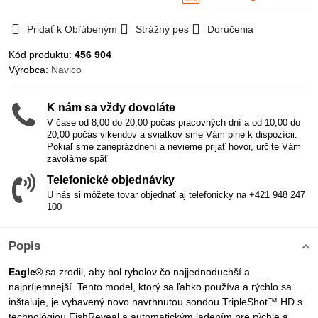
Pridať k Obľúbeným
Strážny pes
Doručenia
Kód produktu:
456 904
Výrobca:
Navico
K nám sa vždy dovoláte
V čase od 8,00 do 20,00 počas pracovných dní a od 10,00 do
20,00 počas vikendov a sviatkov sme Vám plne k dispozícii.
Pokiaľ sme zaneprázdnení a nevieme prijať hovor, určite Vám
zavoláme späť
Telefonické objednávky
U nás si môžete tovar objednať aj telefonicky na +421 948 247
100
Popis
Eagle®
sa zrodil, aby bol rybolov čo najjednoduchší a
najpríjemnejší. Tento model, ktorý sa ľahko používa a rýchlo sa
inštaluje, je vybavený novo navrhnutou sondou TripleShot™ HD s
technológiou FishReveal a automatickým ladením pre rýchle a