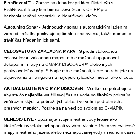
FishReveal™
- Zbavte sa dohadov pri identifikácii rýb s
FishReveal, ktorý kombinuje DownScan s CHIRP pre
bezkonkurenčnú separáciu a identifikáciu cieľov.
Autotuning Sonar - Jednoduchý sonar s automatickým ladením
vám od začiatku poskytuje optimálne nastavenia, takže nemusíte
tráviť čas hľadaním ich sami.
CELOSVETOVÁ ZÁKLADNÁ MAPA - S
predinštalovanou
celosvetovou základnou mapou máte možnosť upgradovať
dokúpením mapy na CMAP® DISCOVER™ alebo iných
poskytovateľov máp. S Eagle máte možnosti, ktoré potrebujete na
objavovanie a navigáciu na najlepšie rybárske miesta, ako chcete.
AKTUALIZUJTE NA C-MAP DISCOVER
- Všetko, čo potrebujete,
aby ste čo najlepšie využili svoj čas na vode so širokým pokrytím
vnútrozemských a pobrežných oblastí vo veľmi podrobných a
presných mapách. Pozrite sa na veci po svojom so C-MAP®.
GENESIS LIVE
- Spoznajte svoje miestne vody lepšie ako
ktokoľvek iný vďaka schopnosti vytvárať vlastné 15cm vrstevnicové
mapy miestneho jazera alebo nezmapovanej vody v reálnom čase.