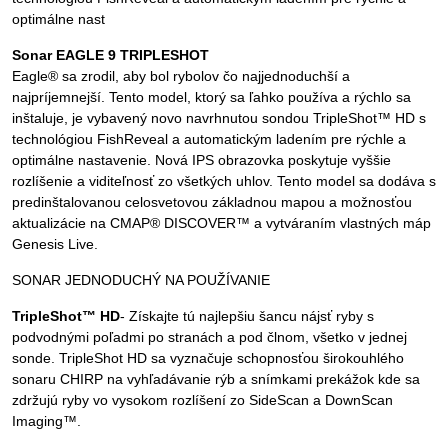
optimálne nast
Sonar EAGLE 9 TRIPLESHOT
Eagle® sa zrodil, aby bol rybolov čo najjednoduchší a
najpríjemnejší. Tento model, ktorý sa ľahko používa a rýchlo sa
inštaluje, je vybavený novo navrhnutou sondou TripleShot™ HD s
technológiou FishReveal a automatickým ladením pre rýchle a
optimálne nastavenie. Nová IPS obrazovka poskytuje vyššie
rozlíšenie a viditeľnosť zo všetkých uhlov. Tento model sa dodáva s
predinštalovanou celosvetovou základnou mapou a možnosťou
aktualizácie na CMAP® DISCOVER™ a vytváraním vlastných máp
Genesis Live.
SONAR JEDNODUCHÝ NA POUŽÍVANIE
TripleShot™ HD
- Získajte tú najlepšiu šancu nájsť ryby s
podvodnými poľadmi po stranách a pod člnom, všetko v jednej
sonde. TripleShot HD sa vyznačuje schopnosťou širokouhlého
sonaru CHIRP na vyhľadávanie rýb a snímkami prekážok kde sa
zdržujú ryby vo vysokom rozlíšení zo SideScan a DownScan
Imaging™.