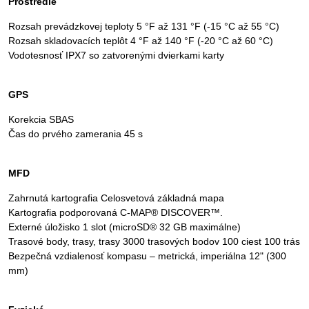
Prostredie
Rozsah prevádzkovej teploty 5 °F až 131 °F (-15 °C až 55 °C)
Rozsah skladovacích teplôt 4 °F až 140 °F (-20 °C až 60 °C)
Vodotesnosť IPX7 so zatvorenými dvierkami karty
GPS
Korekcia SBAS
Čas do prvého zamerania 45 s
MFD
Zahrnutá kartografia Celosvetová základná mapa
Kartografia podporovaná C-MAP® DISCOVER™.
Externé úložisko 1 slot (microSD® 32 GB maximálne)
Trasové body, trasy, trasy 3000 trasových bodov 100 ciest 100 trás
Bezpečná vzdialenosť kompasu – metrická, imperiálna 12" (300
mm)