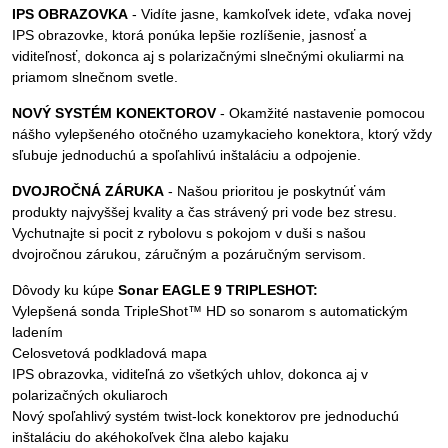
IPS OBRAZOVKA
- Vidíte jasne, kamkoľvek idete, vďaka novej
IPS obrazovke, ktorá ponúka lepšie rozlíšenie, jasnosť a
viditeľnosť, dokonca aj s polarizačnými slnečnými okuliarmi na
priamom slnečnom svetle.
NOVÝ SYSTÉM KONEKTOROV
- Okamžité nastavenie pomocou
nášho vylepšeného otočného uzamykacieho konektora, ktorý vždy
sľubuje jednoduchú a spoľahlivú inštaláciu a odpojenie.
DVOJROČNÁ ZÁRUKA
- Našou prioritou je poskytnúť vám
produkty najvyššej kvality a čas strávený pri vode bez stresu.
Vychutnajte si pocit z rybolovu s pokojom v duši s našou
dvojročnou zárukou, záručným a pozáručným servisom.
Dôvody ku kúpe
Sonar EAGLE 9 TRIPLESHOT:
Vylepšená sonda TripleShot™ HD so sonarom s automatickým
ladením
Celosvetová podkladová mapa
IPS obrazovka, viditeľná zo všetkých uhlov, dokonca aj v
polarizačných okuliaroch
Nový spoľahlivý systém twist-lock konektorov pre jednoduchú
inštaláciu do akéhokoľvek člna alebo kajaku