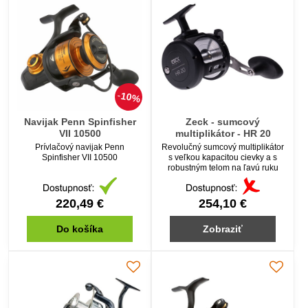
10%
Navijak Penn Spinfisher
Zeck - sumcový
VII 10500
multiplikátor - HR 20
Prívlačový navijak Penn
Revolučný sumcový multiplikátor
Spinfisher VII 10500
s veľkou kapacitou cievky a s
robustným telom na ľavú ruku
220,49 €
254,10 €
Do košíka
Zobraziť