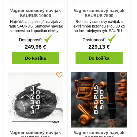
Vagner sumcový navijak
Vagner sumcový navijak
SAURUS 10500
SAURUS 7500
Najväčší a najsilnejší navijak z
Robustný sumcový navijak s
radu SAURUS. Sumcový navijak
extrémnou brzdnou silou 30 kg
s obrovskou kapacitou cievky a
na lov trofejných rýb. SAURUS
drvivou brzdnou silou 30 kg,
7500 ponúka veľkú kapacitu
stvorený pre ďaleké vyvážky a lov
návinu a vysokú odolnosť bez
s ťažkými bójkami. Spoľahlivý
kompromisov. Predstavuje zlatú
249,96 €
229,13 €
navijak z najodolnejších
strednú cestu pre lov s
materiálov pre extrémne
podvodnými plavákmi alebo lov
Do košíka
Do košíka
sumčiarske expedície.
na trhačky.
Vagner sumcový navijak
Vagner sumcový navijak