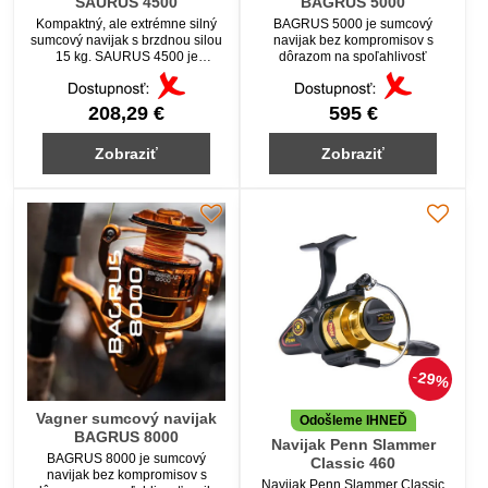
SAURUS 4500
BAGRUS 5000
Kompaktný, ale extrémne silný
BAGRUS 5000 je sumcový
sumcový navijak s brzdnou silou
navijak bez kompromisov s
15 kg. SAURUS 4500 je
dôrazom na spoľahlivosť
nekompromisný pracant ideálny
pre aktívny lov sumcov – prívlač,
vertikál alebo lov s vábničkou.
208,29 €
595 €
Robustná konštrukcia zaručuje
maximálnu spoľahlivosť na
Zobraziť
Zobraziť
domácich aj zahraničných
revíroch.
29%
Vagner sumcový navijak
Odošleme IHNEĎ
BAGRUS 8000
Navijak Penn Slammer
BAGRUS 8000 je sumcový
Classic 460
navijak bez kompromisov s
Navijak Penn Slammer Classic