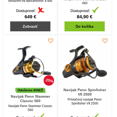
dôrazom na spoľahlivosť a silu
460
649 €
84,90 €
Zobraziť
Do košíka
25%
Navijak Penn Spinfisher
Odošleme IHNEĎ
VII 2500
Navijak Penn Slammer
Prívlačový navijak Penn
Classic 560
Spinfisher VII 2500
Navijak Penn Slammer Classic
560