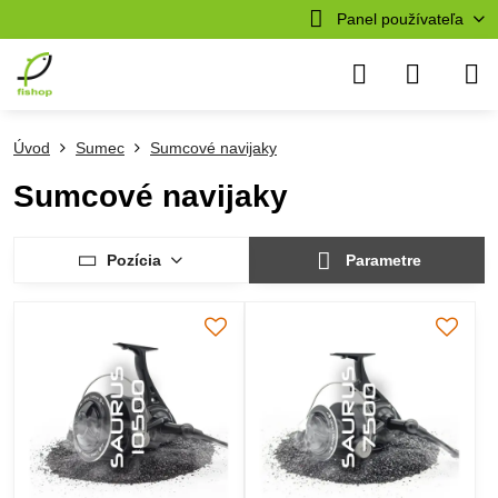
Panel používateľa
Úvod
Sumec
Sumcové navijaky
Sumcové navijaky
Pozícia
Parametre