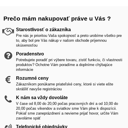
Prečo mám nakupovať práve u Vás ?
Starostlivosť o zákazníka
Pre nás je prioritou Vaša spokojnosť a preto urobíme všetko pre
to, aby bol pre Vás nákup v našom obchode príjemnou
skúsenosťou
Poradenstvo
Potrebujete poradiť pri výbere tovaru, zistiť funkciu, či vlastnosti
produktov? Ochotne Vám poradíme a doplníme chýbajúce
informácie
Rozumné ceny
Zákazníkom ponúkame priateľské ceny, ktoré si viete ešte
skrášliť navyše registráciou
K nám sa vždy dovoláte
V čase od 8,00 do 20,00 počas pracovných dní a od 10,00 do
20,00 počas vikendov a sviatkov sme Vám plne k dispozícii.
Pokiaľ sme zaneprázdnení a nevieme prijať hovor, určite Vám
zavoláme späť
Telefonické objednávky