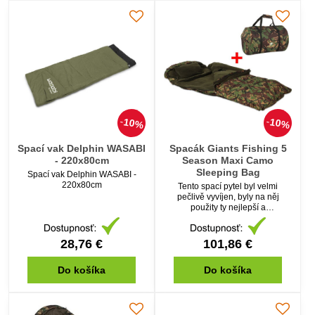
10%
10%
Spací vak Delphin WASABI
Spacák Giants Fishing 5
- 220x80cm
Season Maxi Camo
Sleeping Bag
Spací vak Delphin WASABI -
220x80cm
Tento spací pytel byl velmi
pečlivě vyvíjen, byly na něj
použity ty nejlepší a
nejmodernější materiály.
28,76 €
101,86 €
Do košíka
Do košíka