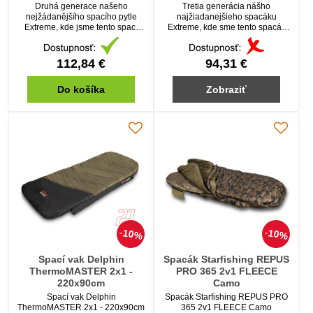
Druhá generace našeho
Tretia generácia nášho
nejžádanějšího spacího pytle
najžiadanejšieho spacáku
Extreme, kde jsme tento spací
Extreme, kde sme tento spacák
pytel dovedli k úplné dokonalosti.
doviedli k úplnej dokonalosti.
112,84 €
94,31 €
Do košíka
Zobraziť
10%
10%
Spací vak Delphin
Spacák Starfishing REPUS
ThermoMASTER 2x1 -
PRO 365 2v1 FLEECE
220x90cm
Camo
Spací vak Delphin
Spacák Starfishing REPUS PRO
ThermoMASTER 2x1 - 220x90cm
365 2v1 FLEECE Camo