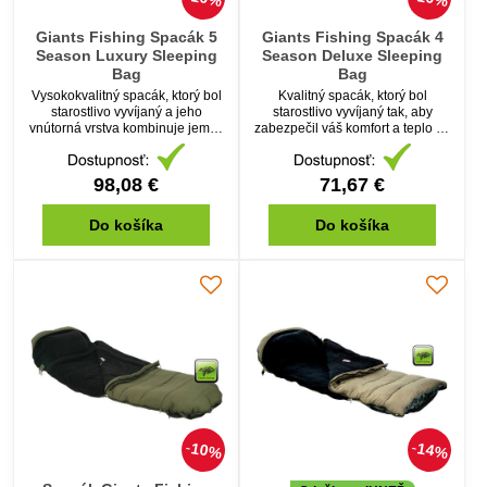
Giants Fishing Spacák 5
Giants Fishing Spacák 4
Season Luxury Sleeping
Season Deluxe Sleeping
Bag
Bag
Vysokokvalitný spacák, ktorý bol
Kvalitný spacák, ktorý bol
starostlivo vyvíjaný a jeho
starostlivo vyvíjaný tak, aby
vnútorná vrstva kombinuje jemný
zabezpečil váš komfort a teplo pri
microfleece a dlhší vlas imitujúci
vode.
hrejivú ovčiu srsť.
98,08 €
71,67 €
Do košíka
Do košíka
10%
14%