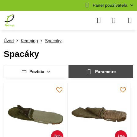
Panel používateľa
Úvod
Kemping
Spacáky
Spacáky
Pozícia
Parametre
10%
10%