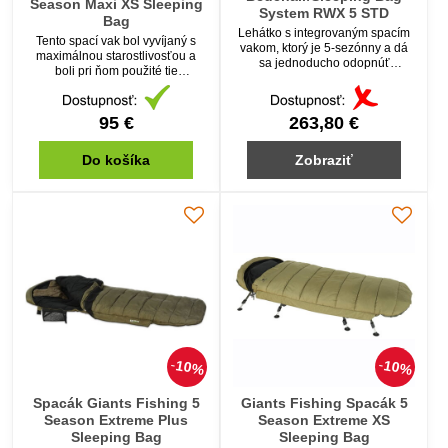
Season Maxi XS Sleeping
System RWX 5 STD
Bag
Lehátko s integrovaným spacím
Tento spací vak bol vyvíjaný s
vakom, ktorý je 5-sezónny a dá
maximálnou starostlivosťou a
sa jednoducho odopnúť
boli pri ňom použité tie
pomocou zipsu.
najkvalitnejšie a najmodernejšie
materiály.
95 €
263,80 €
Do košíka
Zobraziť
10%
10%
Spacák Giants Fishing 5
Giants Fishing Spacák 5
Season Extreme Plus
Season Extreme XS
Sleeping Bag
Sleeping Bag