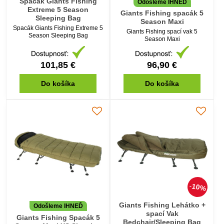
Spacák Giants Fishing
Odošleme IHNEĎ
Extreme 5 Season
Giants Fishing spacák 5
Sleeping Bag
Season Maxi
Spacák Giants Fishing Extreme 5
Giants Fishing spací vak 5
Season Sleeping Bag
Season Maxi
101,85 €
96,90 €
Do košíka
Do košíka
10%
Giants Fishing Lehátko +
Odošleme IHNEĎ
spací Vak
Giants Fishing Spacák 5
Bedchair/Sleeping Bag