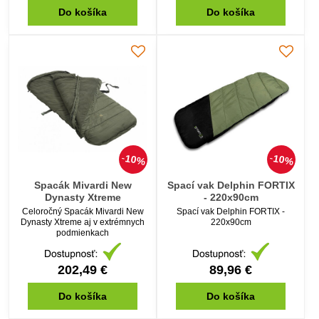
Do košíka
Do košíka
10%
10%
Spacák Mivardi New
Spací vak Delphin FORTIX
Dynasty Xtreme
- 220x90cm
Celoročný Spacák Mivardi New
Spací vak Delphin FORTIX -
Dynasty Xtreme aj v extrémnych
220x90cm
podmienkach
202,49 €
89,96 €
Do košíka
Do košíka