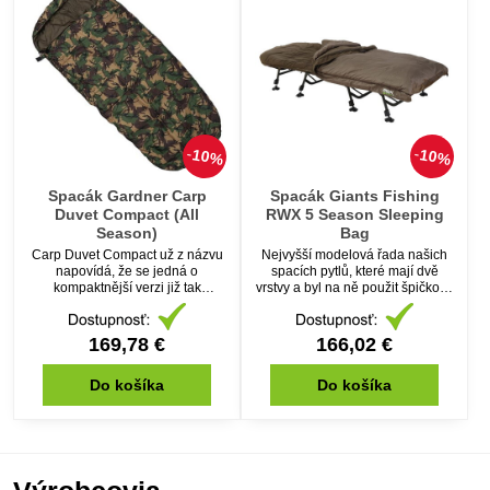
10%
10%
Spacák Gardner Carp
Spacák Giants Fishing
Duvet Compact (All
RWX 5 Season Sleeping
Season)
Bag
Carp Duvet Compact už z názvu
Nejvyšší modelová řada našich
napovídá, že se jedná o
spacích pytlů, které mají dvě
kompaktnější verzi již tak
vrstvy a byl na ně použit špičkový
známého a velmi populárního
materiál DWP-TEX®, který je
spacího pytle Carp Duvet Plus.
vodě odolný a prodyšný.
169,78 €
166,02 €
Do košíka
Do košíka