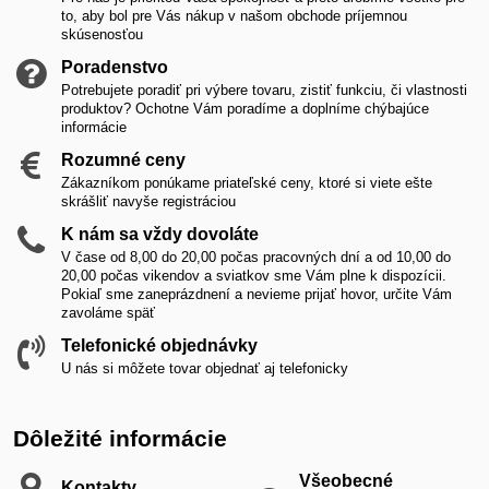
to, aby bol pre Vás nákup v našom obchode príjemnou
skúsenosťou
Poradenstvo
Potrebujete poradiť pri výbere tovaru, zistiť funkciu, či vlastnosti
produktov? Ochotne Vám poradíme a doplníme chýbajúce
informácie
Rozumné ceny
Zákazníkom ponúkame priateľské ceny, ktoré si viete ešte
skrášliť navyše registráciou
K nám sa vždy dovoláte
V čase od 8,00 do 20,00 počas pracovných dní a od 10,00 do
20,00 počas vikendov a sviatkov sme Vám plne k dispozícii.
Pokiaľ sme zaneprázdnení a nevieme prijať hovor, určite Vám
zavoláme späť
Telefonické objednávky
U nás si môžete tovar objednať aj telefonicky
Dôležité informácie
Všeobecné
Kontakty