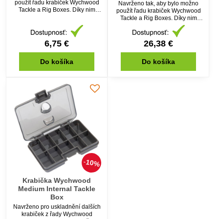
použít řadu krabiček Wychwood
Navrženo tak, aby bylo možno
Tackle a Rig Boxes. Díky nim
použít řadu krabiček Wychwood
vaše bižuterie zůstane vždy
Tackle a Rig Boxes. Díky nim
přehledná a organizovaná.
vaše bižuterie zůstane vždy
Vyrobeno z kvalitního pevného
přehledná a organizovaná.
plastu.
Vyrobeno z kvalitního pevného
6,75 €
26,38 €
plastu.
Do košíka
Do košíka
10%
Krabička Wychwood
Medium Internal Tackle
Box
Navrženo pro uskladnění dalších
krabiček z řady Wychwood