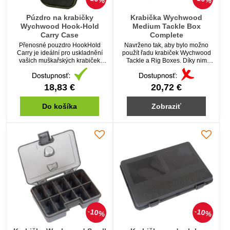
Púzdro na krabičky
Krabička Wychwood
Wychwood Hook-Hold
Medium Tackle Box
Carry Case
Complete
Přenosné pouzdro HookHold
Navrženo tak, aby bylo možno
Carry je ideální pro uskladnění
použít řadu krabiček Wychwood
vašich muškařských krabiček
Tackle a Rig Boxes. Díky nim
řady Compact.
vaše bižuterie zůstane vždy
přehledná a organizovaná.
Vyrobeno z kvalitního pevného
18,83 €
20,72 €
plastu.
Do košíka
Zobraziť
10%
10%