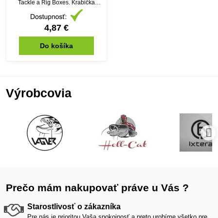
Tackle a Rig Boxes. Krabička
Medium Box zaručí, aby vaše
bižuterie zůstala přehledná po
celou dobu. Vyrobeno z
4,87 €
kvalitního pevného plastu.
Do košíka
Výrobcovia
Prečo mám nakupovať práve u Vás ?
Starostlivosť o zákazníka
Pre nás je prioritou Vaša spokojnosť a preto urobíme všetko pre