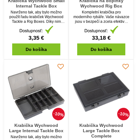
Krabička Wychwood Small
Krabička na doplnky
Internal Tackle Box
Wychwood Rig Box
Navrženo tak, aby bylo možno
Kompletní krabička pro
použít řadu krabiček Wychwood
moderního rybáře. Vaše návazce
Tackle a Rig Boxes. Díky nim
jsou v bezpečí a zcela efektivní
vaše bižuterie zůstane vždy
pro možnost rychlé výměny,
přehledná a organizovaná.
včetně jedny velké krabičky a
Pevný plast.
dvou malých.
3,35 €
33,18 €
Do košíka
Do košíka
10%
10%
Krabička Wychwood
Krabička Wychwood
Large Internal Tackle Box
Large Tackle Box
Complete
Navrženo tak, aby bylo možno