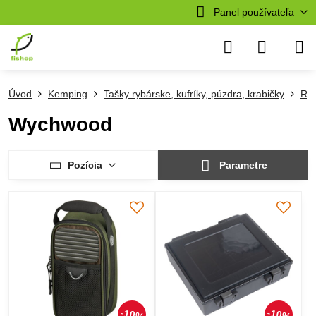
Panel používateľa
Úvod
Kemping
Tašky rybárske, kufríky, púzdra, krabičky
Ryb
Wychwood
Pozícia
Parametre
10%
10%