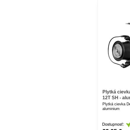
Plytká ciev
12T SH - al
Plytká cievka 
aluminium