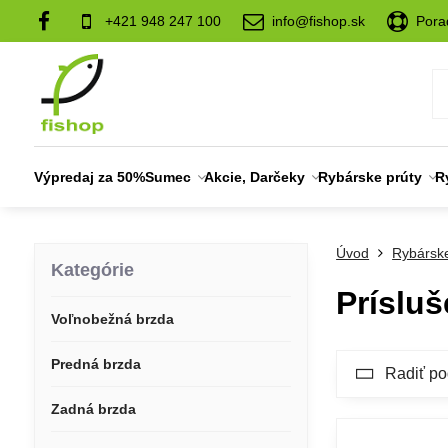
+421 948 247 100
info@fishop.sk
Pora
Výpredaj za 50%
Sumec
Akcie, Darčeky
Rybárske prúty
R
Úvod
Rybárske
Kategórie
Prísluš
Voľnobežná brzda
Predná brzda
Radiť po
Zadná brzda