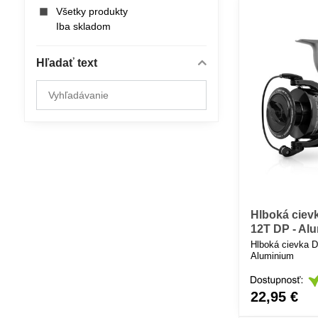
Všetky produkty
Iba skladom
Hľadať text
Prehľadať
výsledky
filtra
fulltextom
Hlboká cie
12T DP - Al
Hlboká cievka 
Aluminium
22,95 €