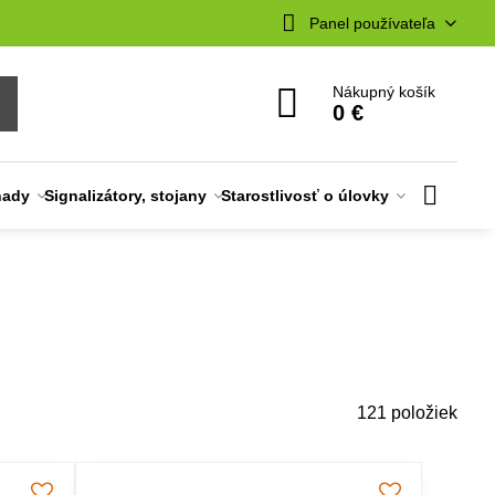
Panel používateľa
Nákupný košík
0 €
nady
Signalizátory, stojany
Starostlivosť o úlovky
121
položiek