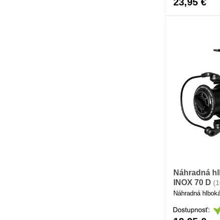
23,95 €
Náhradná hl
INOX 70 D
(
Náhradná hlboká