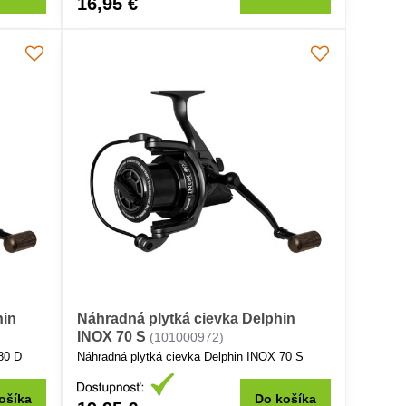
16,95 €
hin
Náhradná plytká cievka Delphin
INOX 70 S
(101000972)
80 D
Náhradná plytká cievka Delphin INOX 70 S
ošíka
Do košíka