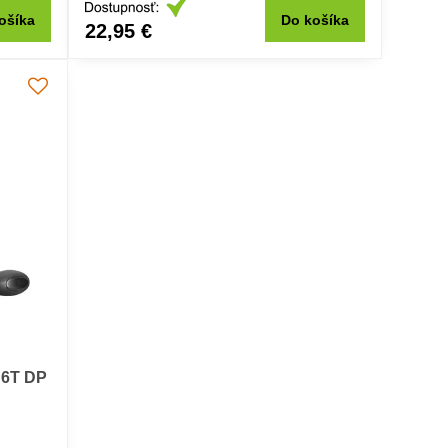
ošíka
Do košíka
22,95 €
 6T DP