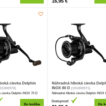
16,95 €
boká cievka Delphin
Náhradná hlboká cievka Delp
INOX 80 D
101000970)
(101000971)
 cievka Delphin INOX 70 D
Náhradná hlboká cievka Delphin INOX 
Do košíka
Do k