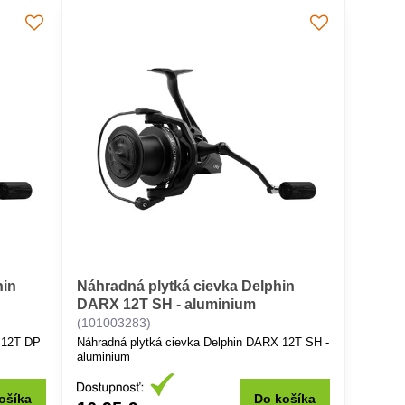
hin
Náhradná plytká cievka Delphin
DARX 12T SH - aluminium
(101003283)
 12T DP
Náhradná plytká cievka Delphin DARX 12T SH -
aluminium
ošíka
Do košíka