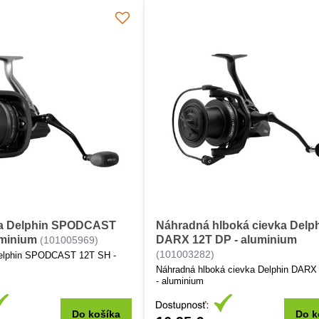
ka Delphin SPODCAST
Náhradná hlboká cievka Delp
uminium
DARX 12T DP - aluminium
(101005969)
(101003282)
Delphin SPODCAST 12T SH -
Náhradná hlboká cievka Delphin DARX
- aluminium
Do košíka
Do k