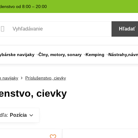
denstvo od 8:00 – 20:00
Hľadať
ybárske navijaky
Člny, motory, sonary
Kemping
Nástrahy,náv
 navijaky
Príslušenstvo, cievky
enstvo, cievky
dľa:
Pozícia