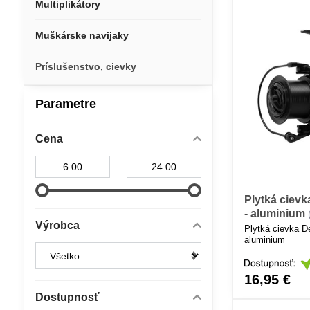
Multiplikátory
Muškárske navijaky
Príslušenstvo, cievky
Parametre
Cena
Od:
Do:
Plytká ciev
- aluminium
Výrobca
Plytká cievka D
aluminium
16,95 €
Dostupnosť