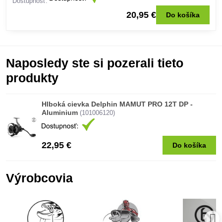
Dostupnosť:
20,95 €
Do košíka
Naposledy ste si pozerali tieto
produkty
Hlboká cievka Delphin MAMUT PRO 12T DP -
Aluminium
(101006120)
22,95 €
Do košíka
Výrobcovia