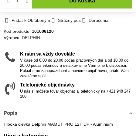
Do košíka
Pridať k Obľúbeným
Strážny pes
Doručenia
Kód produktu:
101006120
Výrobca:
DELPHIN
K nám sa vždy dovoláte
V čase od 8,00 do 20,00 počas pracovných dní a od 10,00 do
20,00 počas vikendov a sviatkov sme Vám plne k dispozícii.
Pokiaľ sme zaneprázdnení a nevieme prijať hovor, určite Vám
zavoláme späť
Telefonické objednávky
U nás si môžete tovar objednať aj telefonicky na +421 948 247
100
Popis
Hlboká cievka Delphin MAMUT PRO 12T DP - Aluminium
Viac z kategórie