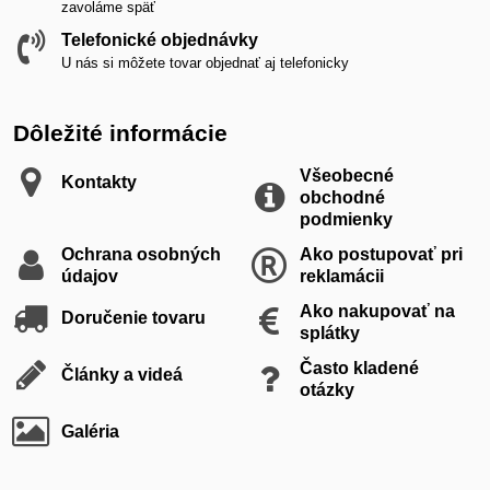
zavoláme späť
Telefonické objednávky
U nás si môžete tovar objednať aj telefonicky
Dôležité informácie
Všeobecné
Kontakty
obchodné
podmienky
Ochrana osobných
Ako postupovať pri
údajov
reklamácii
Ako nakupovať na
Doručenie tovaru
splátky
Často kladené
Články a videá
otázky
Galéria