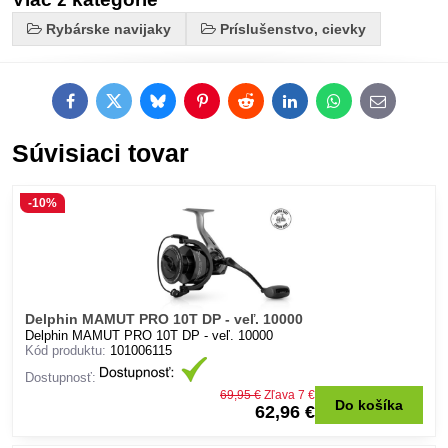
Rybárske navijaky
Príslušenstvo, cievky
Facebook
Twitter
Bluesky
Pinterest
Reddit
LinkedIn
WhatsApp
E-
mail
Súvisiaci tovar
-10%
Delphin MAMUT PRO 10T DP - veľ. 10000
Delphin MAMUT PRO 10T DP - veľ. 10000
Kód produktu:
101006115
Dostupnosť:
69,95 €
Zľava 7 €
Do košíka
62,96 €