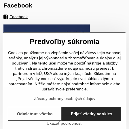
Facebook
Facebook
Predvoľby súkromia
Cookies používame na zlepšenie vašej návštevy tejto webovej
stránky, analýzu jej výkonnosti a zhromažďovanie údajov o jej
používaní. Na tento účel môžeme použiť nástroje a služby
tretích strán a zhromaždené údaje sa môžu preniesť k
partnerom v EÚ, USA alebo iných krajinách. Kliknutím na
„Prijať všetky cookies“ vyjadrujete svoj súhlas s týmto
spracovaním. Nižšie môžete nájsť podrobné informácie alebo
upraviť svoje preferencie.
Zásady ochrany osobných údajov
©
2026
Copyright
Predvoľby súkromia
Odmietnuť všetko
Zásady ochrany osobných údajov
Prijať všetky cookies
Stav objednávky
Ukázať podrobnosti
Vytvorené pomocou:
BiznisWeb.sk