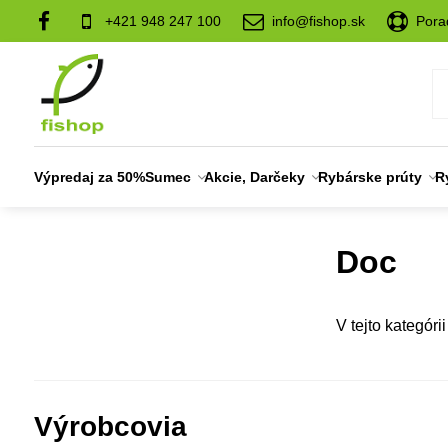
+421 948 247 100
info@fishop.sk
Pora
Výpredaj za 50%
Sumec
Akcie, Darčeky
Rybárske prúty
R
Doc
V tejto kategóri
Výrobcovia