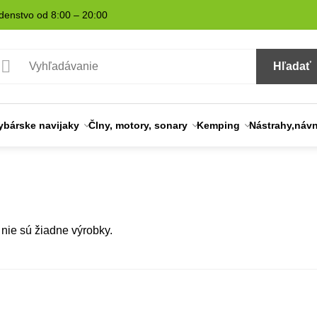
denstvo od 8:00 – 20:00
Hľadať
ybárske navijaky
Člny, motory, sonary
Kemping
Nástrahy,náv
i nie sú žiadne výrobky.