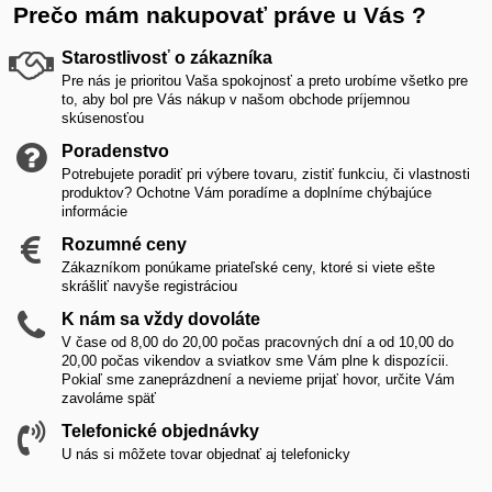
Prečo mám nakupovať práve u Vás ?
Starostlivosť o zákazníka
Pre nás je prioritou Vaša spokojnosť a preto urobíme všetko pre
to, aby bol pre Vás nákup v našom obchode príjemnou
skúsenosťou
Poradenstvo
Potrebujete poradiť pri výbere tovaru, zistiť funkciu, či vlastnosti
produktov? Ochotne Vám poradíme a doplníme chýbajúce
informácie
Rozumné ceny
Zákazníkom ponúkame priateľské ceny, ktoré si viete ešte
skrášliť navyše registráciou
K nám sa vždy dovoláte
V čase od 8,00 do 20,00 počas pracovných dní a od 10,00 do
20,00 počas vikendov a sviatkov sme Vám plne k dispozícii.
Pokiaľ sme zaneprázdnení a nevieme prijať hovor, určite Vám
zavoláme späť
Telefonické objednávky
U nás si môžete tovar objednať aj telefonicky