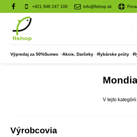
+421 948 247 100
info@fishop.sk
Pora
Výpredaj za 50%
Sumec
Akcie, Darčeky
Rybárske prúty
R
Mondia
V tejto kategóri
Výrobcovia