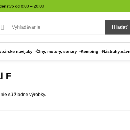
denstvo od 8:00 – 20:00
Hľadať
ybárske navijaky
Člny, motory, sonary
Kemping
Nástrahy,náv
l F
i nie sú žiadne výrobky.