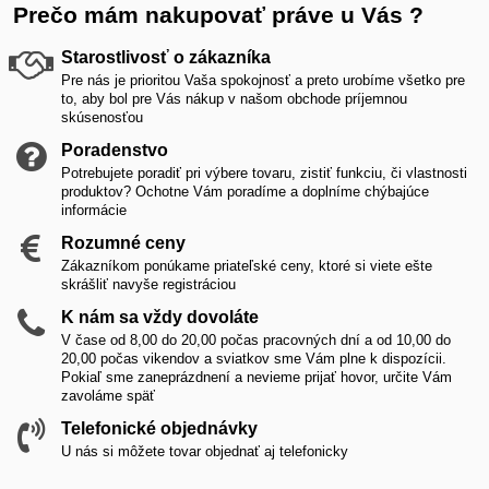
Prečo mám nakupovať práve u Vás ?
Starostlivosť o zákazníka
Pre nás je prioritou Vaša spokojnosť a preto urobíme všetko pre
to, aby bol pre Vás nákup v našom obchode príjemnou
skúsenosťou
Poradenstvo
Potrebujete poradiť pri výbere tovaru, zistiť funkciu, či vlastnosti
produktov? Ochotne Vám poradíme a doplníme chýbajúce
informácie
Rozumné ceny
Zákazníkom ponúkame priateľské ceny, ktoré si viete ešte
skrášliť navyše registráciou
K nám sa vždy dovoláte
V čase od 8,00 do 20,00 počas pracovných dní a od 10,00 do
20,00 počas vikendov a sviatkov sme Vám plne k dispozícii.
Pokiaľ sme zaneprázdnení a nevieme prijať hovor, určite Vám
zavoláme späť
Telefonické objednávky
U nás si môžete tovar objednať aj telefonicky