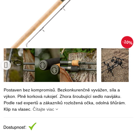
10%
Postaven bez kompromisů. Bezkonkurenčně vyvážen, síla a
výkon. Plně korková rukojeť. Zhora šroubující sedlo navijáku.
Podle rad expertů a zákazníků rozložená očka, odolná šňůrám.
Klip na vlasec.
Čítajte viac