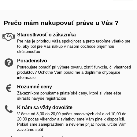
Prečo mám nakupovať práve u Vás ?
Starostlivosť o zákazníka
Pre nás je prioritou Vaša spokojnosť a preto urobíme všetko pre
to, aby bol pre Vás nákup v našom obchode príjemnou
skúsenosťou
Poradenstvo
Potrebujete poradiť pri výbere tovaru, zistiť funkciu, či vlastnosti
produktov? Ochotne Vám poradíme a doplníme chýbajúce
informácie
Rozumné ceny
Zákazníkom ponúkame priateľské ceny, ktoré si viete ešte
skrášliť navyše registráciou
K nám sa vždy dovoláte
V čase od 8,00 do 20,00 počas pracovných dní a od 10,00 do
20,00 počas vikendov a sviatkov sme Vám plne k dispozícii.
Pokiaľ sme zaneprázdnení a nevieme prijať hovor, určite Vám
zavoláme späť