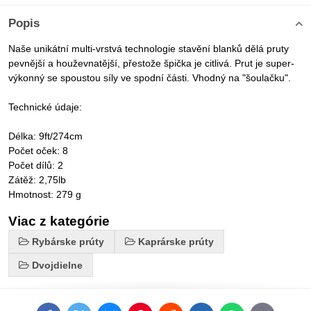
Popis
Naše unikátní multi-vrstvá technologie stavění blanků dělá pruty
pevnější a houževnatější, přestože špička je citlivá. Prut je super-
výkonný se spoustou síly ve spodní části. Vhodný na "šoulačku".
Technické údaje:
Délka: 9ft/274cm
Počet oček: 8
Počet dílů: 2
Zátěž: 2,75lb
Hmotnost: 279 g
Viac z kategórie
Rybárske prúty
Kaprárske prúty
Dvojdielne