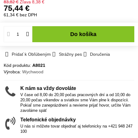
83,82 €
Zľava
8,38 €
75,44 €
61,34 €
bez DPH
Do košíka
Pridať k Obľúbeným
Strážny pes
Doručenia
Kód produktu:
A8021
Výrobca:
Wychwood
K nám sa vždy dovoláte
V čase od 8,00 do 20,00 počas pracovných dní a od 10,00 do
20,00 počas vikendov a sviatkov sme Vám plne k dispozícii.
Pokiaľ sme zaneprázdnení a nevieme prijať hovor, určite Vám
zavoláme späť
Telefonické objednávky
U nás si môžete tovar objednať aj telefonicky na +421 948 247
100