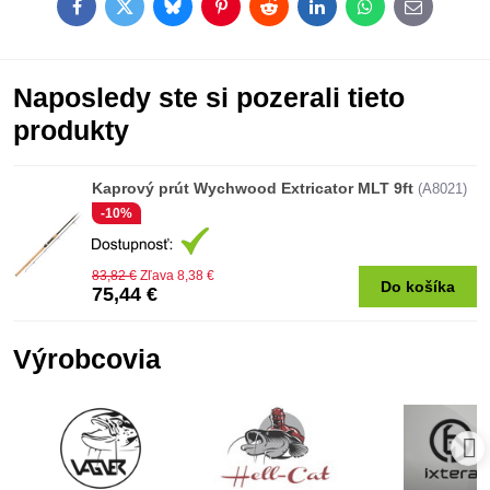
Facebook
Twitter
Bluesky
Pinterest
Reddit
LinkedIn
WhatsApp
E-
mail
Naposledy ste si pozerali tieto
produkty
Kaprový prút Wychwood Extricator MLT 9ft
(A8021)
-10%
83,82 €
Zľava 8,38 €
Do košíka
75,44 €
Výrobcovia