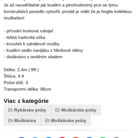
Je až neuvěřitelné jak kvalitní a plnohodnotný prut se týmu
konstruktérů povedlo vytvořit, prostě je vidět že je Anglie kolébkou
muškaření.
- přírodní korková rukojeť
- lehká hadovitá očka
- kroužek k zaháknutí mušky
- kvalitní sedlo navijáku z hliníkové slitiny
- dodáváno s textilním obalem
Délka: 2,4m ( 8ft )
Šňůra: 4 #
Počet dílů: 3
Transportní délka: 86cm
Viac z kategórie
Rybárske prúty
Muškárske prúty
Muškárina
Muškárske prúty