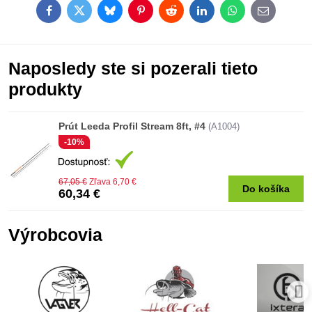
Facebook
Twitter
Bluesky
Pinterest
Reddit
LinkedIn
WhatsApp
E-
mail
Naposledy ste si pozerali tieto
produkty
Prút Leeda Profil Stream 8ft, #4
(A1004)
-10%
67,05 €
Zľava 6,70 €
Do košíka
60,34 €
Výrobcovia