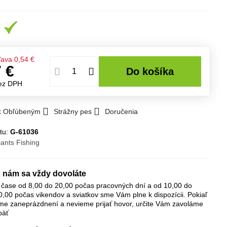
ľava
0,54 €
7 €
Do košíka
ez DPH
 k Obľúbeným
Strážny pes
Doručenia
tu:
G-61036
iants Fishing
 nám sa vždy dovoláte
 čase od 8,00 do 20,00 počas pracovných dní a od 10,00 do
0,00 počas vikendov a sviatkov sme Vám plne k dispozícii. Pokiaľ
me zaneprázdnení a nevieme prijať hovor, určite Vám zavoláme
päť