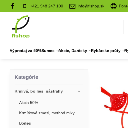
+421 948 247 100
info@fishop.sk
Pora
Výpredaj za 50%
Sumec
Akcie, Darčeky
Rybárske prúty
R
Kategórie
Krmivá, boilies, nástrahy
Akcia 50%
Krmítkové zmesi, method mixy
Boilies