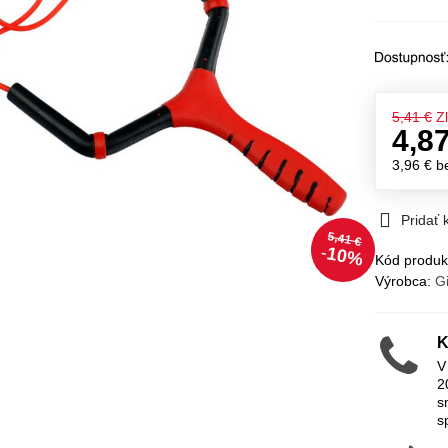
5,41 €
Z
4,8
3,96 €
b
Pridať
5,41 €
10%
Kód produk
Výrobca:
G
K
V
2
s
s