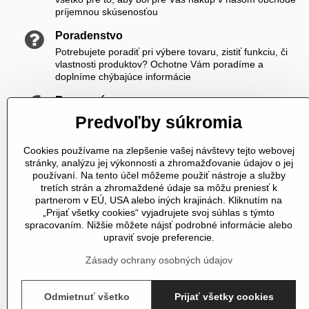
príjemnou skúsenosťou
Poradenstvo
Potrebujete poradiť pri výbere tovaru, zistiť funkciu, či
vlastnosti produktov? Ochotne Vám poradíme a
doplníme chýbajúce informácie
Rozumné ceny
Zákazníkom ponúkame priateľské ceny, ktoré si viete
Predvoľby súkromia
ešte skrášliť navyše registráciou
Cookies používame na zlepšenie vašej návštevy tejto webovej
K nám sa vždy dovoláte
stránky, analýzu jej výkonnosti a zhromažďovanie údajov o jej
V čase od 8,00 do 20,00 počas pracovných dní a od
používaní. Na tento účel môžeme použiť nástroje a služby
10,00 do 20,00 počas vikendov a sviatkov sme Vám plne
tretích strán a zhromaždené údaje sa môžu preniesť k
k dispozícii. Pokiaľ sme zaneprázdnení a nevieme prijať
partnerom v EÚ, USA alebo iných krajinách. Kliknutím na
hovor, určite Vám zavoláme späť
„Prijať všetky cookies“ vyjadrujete svoj súhlas s týmto
spracovaním. Nižšie môžete nájsť podrobné informácie alebo
Telefonické objednávky
upraviť svoje preferencie.
U nás si môžete tovar objednať aj telefonicky
Zásady ochrany osobných údajov
Odmietnuť všetko
Prijať všetky cookies