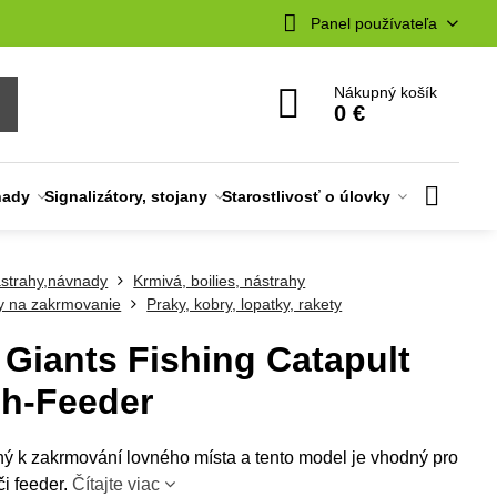
Panel používateľa
Nákupný košík
0 €
nady
Signalizátory, stojany
Starostlivosť o úlovky
strahy,návnady
Krmivá, boilies, nástrahy
 na zakrmovanie
Praky, kobry, lopatky, rakety
 Giants Fishing Catapult
h-Feeder
ný k zakrmování lovného místa a tento model je vhodný pro
i feeder.
Čítajte viac