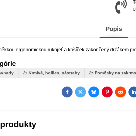
T
U
Popis
měkkou ergonomickou rukojeť a košíček zakončený držákem pro
egórie
ávnady
Krmivá, boilies, nástrahy
Pomôcky na zakrmo
Facebook
Twitter
Bluesky
Pinterest
Reddit
L
 produkty