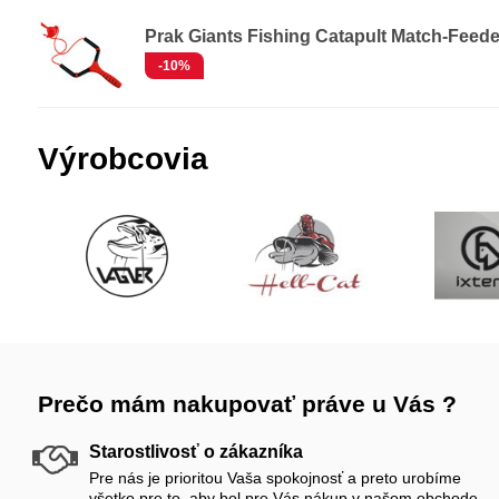
Prak Giants Fishing Catapult Match-Feede
-10%
Výrobcovia
Prečo mám nakupovať práve u Vás ?
Starostlivosť o zákazníka
Pre nás je prioritou Vaša spokojnosť a preto urobíme
všetko pre to, aby bol pre Vás nákup v našom obchode