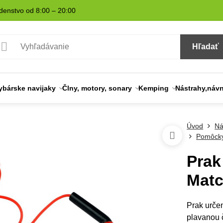
denstvo od 8:00 – 20:00
Hľadať
ybárske navijaky
Člny, motory, sonary
Kemping
Nástrahy,náv
Úvod
Ná
Pomôcky
Prak
Matc
Prak urče
plavanou č