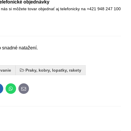
elefonické objednávky
 nás si môžete tovar objednať aj telefonicky na +421 948 247 100
 snadné natažení.
vanie
Praky, kobry, lopatky, rakety
inkedIn
WhatsApp
E-
mail