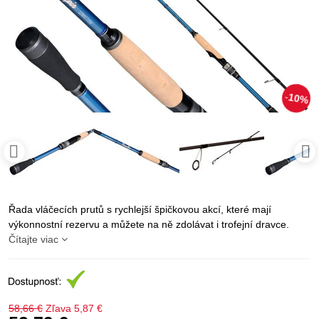
10%
Řada vláčecích prutů s rychlejší špičkovou akcí, které mají
výkonnostní rezervu a můžete na ně zdolávat i trofejní dravce.
Čítajte viac
58,66 €
Zľava
5,87 €