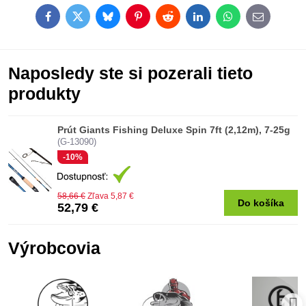
Facebook
Twitter
Bluesky
Pinterest
Reddit
LinkedIn
WhatsApp
E-
mail
Naposledy ste si pozerali tieto
produkty
Prút Giants Fishing Deluxe Spin 7ft (2,12m), 7-25g
(G-13090)
-10%
58,66 €
Zľava 5,87 €
Do košíka
52,79 €
Výrobcovia