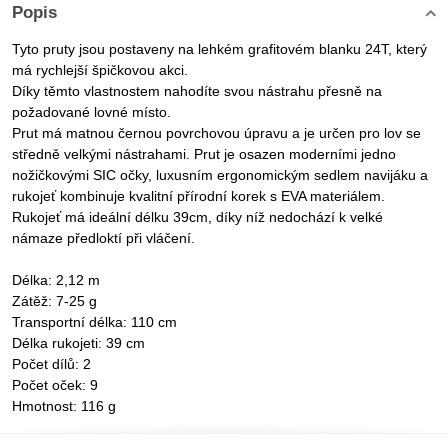
Popis
Tyto pruty jsou postaveny na lehkém grafitovém blanku 24T, který
má rychlejší špičkovou akci.
Díky těmto vlastnostem nahodíte svou nástrahu přesně na
požadované lovné místo.
Prut má matnou černou povrchovou úpravu a je určen pro lov se
středně velkými nástrahami. Prut je osazen moderními jedno
nožičkovými SIC očky, luxusním ergonomickým sedlem navijáku a
rukojeť kombinuje kvalitní přírodní korek s EVA materiálem.
Rukojeť má ideální délku 39cm, díky níž nedochází k velké
námaze předloktí při vláčení.
Délka: 2,12 m
Zátěž: 7-25 g
Transportní délka: 110 cm
Délka rukojeti: 39 cm
Počet dílů: 2
Počet oček: 9
Hmotnost: 116 g