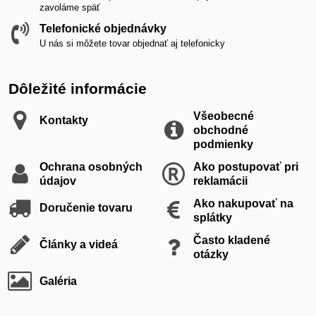
zavoláme späť
Telefonické objednávky
U nás si môžete tovar objednať aj telefonicky
Dôležité informácie
Všeobecné
Kontakty
obchodné
podmienky
Ochrana osobných
Ako postupovať pri
údajov
reklamácii
Ako nakupovať na
Doručenie tovaru
splátky
Často kladené
Články a videá
otázky
Galéria