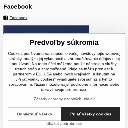
Facebook
Facebook
Predvoľby súkromia
Cookies používame na zlepšenie vašej návštevy tejto webovej
stránky, analýzu jej výkonnosti a zhromažďovanie údajov o jej
používaní. Na tento účel môžeme použiť nástroje a služby
tretích strán a zhromaždené údaje sa môžu preniesť k
partnerom v EÚ, USA alebo iných krajinách. Kliknutím na
„Prijať všetky cookies“ vyjadrujete svoj súhlas s týmto
spracovaním. Nižšie môžete nájsť podrobné informácie alebo
upraviť svoje preferencie.
Zásady ochrany osobných údajov
©
2026
Copyright
Predvoľby súkromia
Zásady ochrany osobných údajov
Odmietnuť všetko
Prijať všetky cookies
Stav objednávky
Ukázať podrobnosti
Vytvorené pomocou:
BiznisWeb.sk