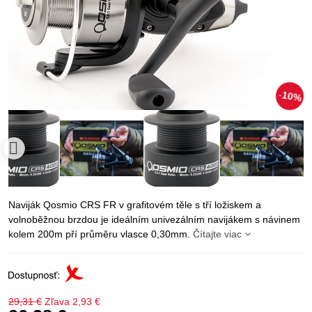
10%
Naviják Qosmio CRS FR v grafitovém těle s tří ložiskem a
volnoběžnou brzdou je ideálním univezálním navijákem s návinem
kolem 200m pří průměru vlasce 0,30mm.
Čítajte viac
29,31 €
Zľava
2,93 €