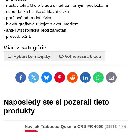
- nastavitelná Micro brzda s nadrozměrnými podložkami
- super lehká hliníková hlavní cívka
- grafitová náhradní cívka
- hlavní grafitová rukojeť s dvou madlem
- anti-Twist rolnička proti zamotání
- převod: 5.2:1
Viac z kategórie
Rybárske navijaky
Voľnobežná brzda
Facebook
Twitter
Bluesky
Pinterest
Reddit
LinkedIn
WhatsApp
E-
mail
Naposledy ste si pozerali tieto
produkty
Navijak Trabucco Qosmio CRS FR 4000
(034-80-400)