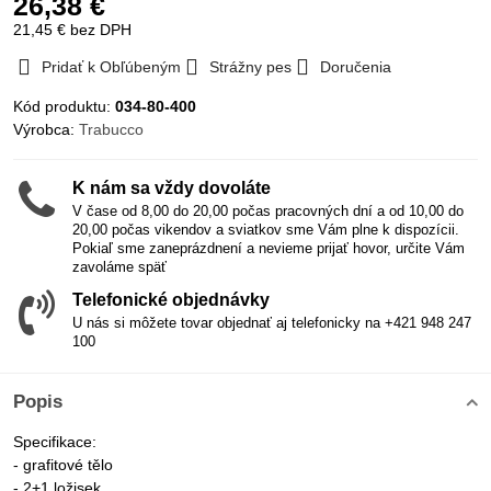
26,38 €
21,45 €
bez DPH
Pridať k Obľúbeným
Strážny pes
Doručenia
Kód produktu:
034-80-400
Výrobca:
Trabucco
K nám sa vždy dovoláte
V čase od 8,00 do 20,00 počas pracovných dní a od 10,00 do
20,00 počas vikendov a sviatkov sme Vám plne k dispozícii.
Pokiaľ sme zaneprázdnení a nevieme prijať hovor, určite Vám
zavoláme späť
Telefonické objednávky
U nás si môžete tovar objednať aj telefonicky na +421 948 247
100
Popis
Specifikace:
- grafitové tělo
- 2+1 ložisek