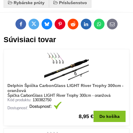
Rybárske prúty
Príslušenstvo
Facebook
Twitter
Bluesky
Pinterest
Reddit
LinkedIn
WhatsApp
E-
mail
Súvisiaci tovar
Delphin Špička CarbonGlass LIGHT River Trophy 300cm -
oranžová
Špička CarbonGlass LIGHT River Trophy 300cm - oranžová
Kód produktu:
130382750
Dostupnosť:
8,95 €
Do košíka