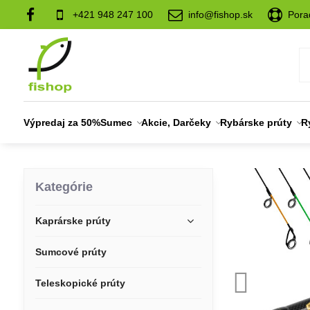
+421 948 247 100
info@fishop.sk
Pora
Výpredaj za 50%
Sumec
Akcie, Darčeky
Rybárske prúty
R
Kategórie
Kaprárske prúty
Sumcové prúty
Teleskopické prúty