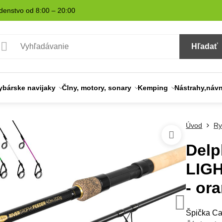
denstvo od 8:00 – 20:00
Hľadať
ybárske navijaky
Člny, motory, sonary
Kemping
Nástrahy,náv
Úvod
Ry
Delp
LIGH
- or
Špička Ca