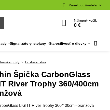
Panel používateľa
Nákupný košík
0 €
nady
Signalizátory, stojany
Starostlivosť o úlovky
bárske prúty
Príslušenstvo
hin Špička CarbonGlass
T River Trophy 360/400cm
anžová
rbonGlass LIGHT River Trophy 360/400cm - oranžová