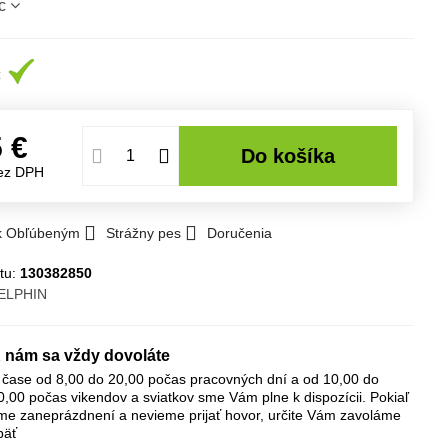
c
5 €
Do košíka
ez DPH
 k Obľúbeným
Strážny pes
Doručenia
tu:
130382850
ELPHIN
 nám sa vždy dovoláte
 čase od 8,00 do 20,00 počas pracovných dní a od 10,00 do
0,00 počas vikendov a sviatkov sme Vám plne k dispozícii. Pokiaľ
me zaneprázdnení a nevieme prijať hovor, určite Vám zavoláme
päť