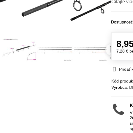
Čítajte via
8,9
7,28 €
b
Pridať
Kód produk
Výrobca:
D
K
V
2
s
s