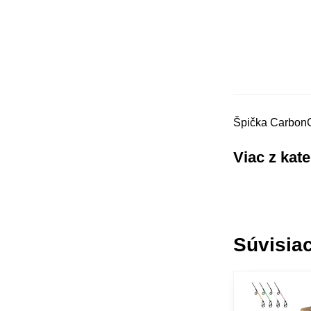
Špička CarbonG
Viac z kat
Súvisiac