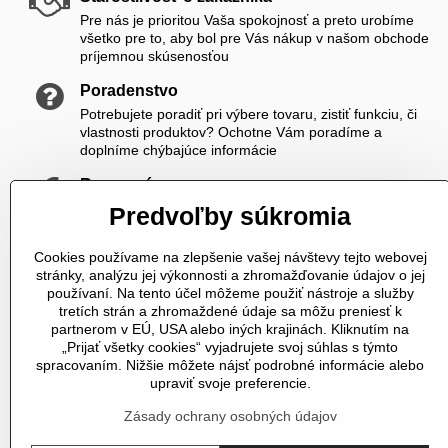
Pre nás je prioritou Vaša spokojnosť a preto urobíme
všetko pre to, aby bol pre Vás nákup v našom obchode
príjemnou skúsenosťou
Poradenstvo
Potrebujete poradiť pri výbere tovaru, zistiť funkciu, či
vlastnosti produktov? Ochotne Vám poradíme a
doplníme chýbajúce informácie
Rozumné ceny
Zákazníkom ponúkame priateľské ceny, ktoré si viete
Predvoľby súkromia
ešte skrášliť navyše registráciou
Cookies používame na zlepšenie vašej návštevy tejto webovej
K nám sa vždy dovoláte
stránky, analýzu jej výkonnosti a zhromažďovanie údajov o jej
V čase od 8,00 do 20,00 počas pracovných dní a od
používaní. Na tento účel môžeme použiť nástroje a služby
10,00 do 20,00 počas vikendov a sviatkov sme Vám plne
tretích strán a zhromaždené údaje sa môžu preniesť k
k dispozícii. Pokiaľ sme zaneprázdnení a nevieme prijať
partnerom v EÚ, USA alebo iných krajinách. Kliknutím na
hovor, určite Vám zavoláme späť
„Prijať všetky cookies“ vyjadrujete svoj súhlas s týmto
spracovaním. Nižšie môžete nájsť podrobné informácie alebo
Telefonické objednávky
upraviť svoje preferencie.
U nás si môžete tovar objednať aj telefonicky
Zásady ochrany osobných údajov