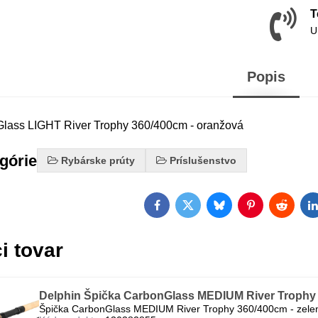
T
U
Popis
lass LIGHT River Trophy 360/400cm - oranžová
egórie
Rybárske prúty
Príslušenstvo
Facebook
Twitter
Bluesky
Pinterest
Reddit
L
i tovar
Delphin Špička CarbonGlass MEDIUM River Trophy 
Špička CarbonGlass MEDIUM River Trophy 360/400cm - zele