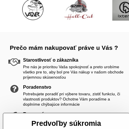
Prečo mám nakupovať práve u Vás ?
Starostlivosť o zákazníka
Pre nás je prioritou Vaša spokojnosť a preto urobíme
všetko pre to, aby bol pre Vás nákup v našom obchode
príjemnou skúsenosťou
Poradenstvo
Potrebujete poradiť pri výbere tovaru, zistiť funkciu, či
vlastnosti produktov? Ochotne Vám poradíme a
doplníme chýbajúce informácie
Rozumné ceny
Zákazníkom ponúkame priateľské ceny, ktoré si viete
Predvoľby súkromia
ešte skrášliť navyše registráciou