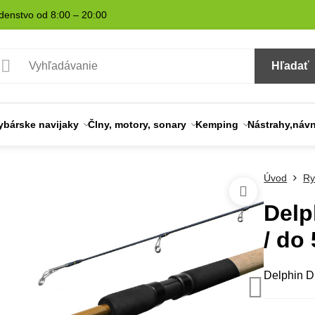
denstvo od 8:00 – 20:00
Hľadať
ybárske navijaky
Člny, motory, sonary
Kemping
Nástrahy,náv
Úvod
Ry
Delp
/ do
Delphin D