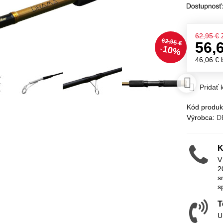
62,95 €
62,95 €
56,
10%
46,06 €
Pridať
Kód produk
Výrobca:
D
K
V
2
s
s
T
U