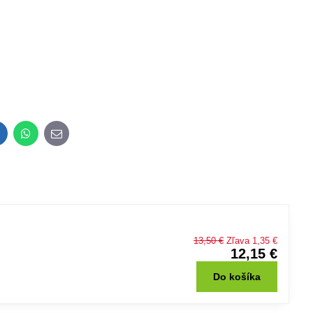
inkedIn
WhatsApp
E-
mail
13,50 €
Zľava 1,35 €
12,15 €
Do košíka