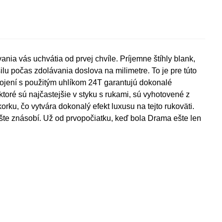
ia vás uchvátia od prvej chvíle. Príjemne štíhly blank,
ilu počas zdolávania doslova na milimetre. To je pre túto
pojení s použitým uhlíkom 24T garantujú dokonalé
toré sú najčastejšie v styku s rukami, sú vyhotovené z
orku, čo vytvára dokonalý efekt luxusu na tejto rukoväti.
ešte znásobí. Už od prvopočiatku, keď bola Drama ešte len