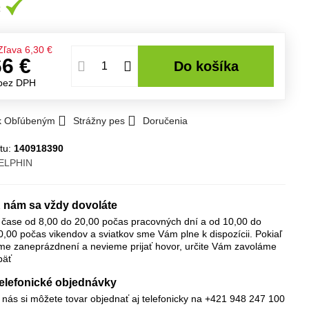
Zľava
6,30 €
66 €
Do košíka
bez DPH
 k Obľúbeným
Strážny pes
Doručenia
tu:
140918390
ELPHIN
 nám sa vždy dovoláte
 čase od 8,00 do 20,00 počas pracovných dní a od 10,00 do
0,00 počas vikendov a sviatkov sme Vám plne k dispozícii. Pokiaľ
me zaneprázdnení a nevieme prijať hovor, určite Vám zavoláme
päť
elefonické objednávky
 nás si môžete tovar objednať aj telefonicky na +421 948 247 100