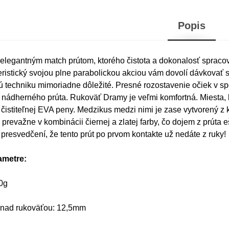
Popis
elegantným match prútom, ktorého čistota a dokonalosť spracovan
teristický svojou plne parabolickou akciou vám dovolí dávkovať s
 techniku mimoriadne dôležité. Presné rozostavenie očiek v s
 nádherného prúta. Rukoväť Dramy je veľmi komfortná. Miesta, k
 čistiteľnej EVA peny. Medzikus medzi nimi je zase vytvorený z k
prevažne v kombinácii čiernej a zlatej farby, čo dojem z prúta 
 presvedčení, že tento prút po prvom kontakte už nedáte z ruky!
ametre:
0g
 nad rukoväťou: 12,5mm