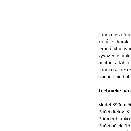
Drama je veľmi 
ktorý je charak
jemnú rybolovnú
vyváženie tohto
odolnej a ľahko
Drama sa nesie 
skicou sme boli
Technické par
Model 390cm/5
Počet dielov: 3
Priemer blanku
Počet očiek: 15