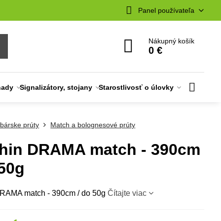
Panel používateľa
Nákupný košík
0 €
nady
Signalizátory, stojany
Starostlivosť o úlovky
bárske prúty
Match a bolognesové prúty
hin DRAMA match - 390cm
 50g
RAMA match - 390cm / do 50g
Čítajte viac