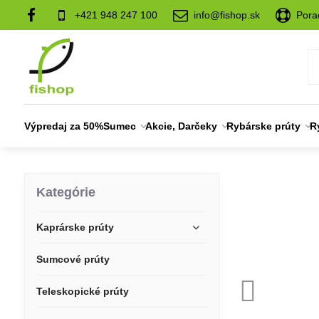
+421 948 247 100
info@fishop.sk
Pora
Výpredaj za 50%
Sumec
Akcie, Darčeky
Rybárske prúty
R
Kategórie
Kaprárske prúty
Sumcové prúty
Teleskopické prúty