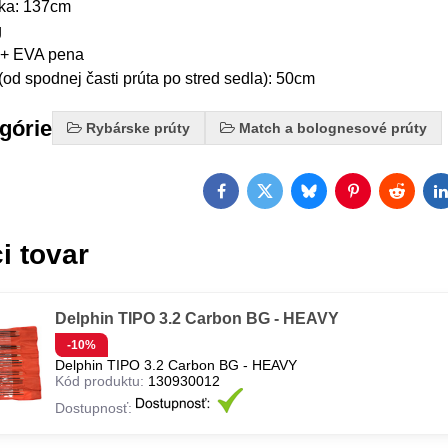
žka: 137cm
g
 + EVA pena
(od spodnej časti prúta po stred sedla): 50cm
egórie
Rybárske prúty
Match a bolognesové prúty
Facebook
Twitter
Bluesky
Pinterest
Reddit
L
i tovar
Delphin TIPO 3.2 Carbon BG - HEAVY
-10%
Delphin TIPO 3.2 Carbon BG - HEAVY
Kód produktu:
130930012
Dostupnosť: