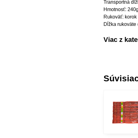
Transportná dĺ
Hmotnosť: 240
Rukoväť: korok
Dĺžka rukoväte 
Viac z kat
Súvisiac