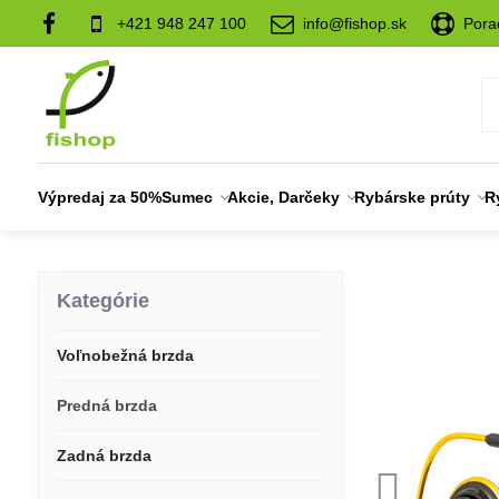
+421 948 247 100
info@fishop.sk
Pora
Výpredaj za 50%
Sumec
Akcie, Darčeky
Rybárske prúty
R
Kategórie
Voľnobežná brzda
Predná brzda
Zadná brzda