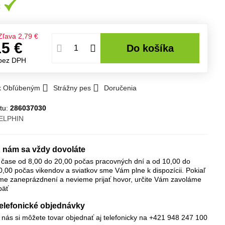
Zľava
2,79 €
15 €
Do košíka
bez DPH
 k Obľúbeným
Strážny pes
Doručenia
tu:
286037030
ELPHIN
 nám sa vždy dovoláte
 čase od 8,00 do 20,00 počas pracovných dní a od 10,00 do
0,00 počas vikendov a sviatkov sme Vám plne k dispozícii. Pokiaľ
me zaneprázdnení a nevieme prijať hovor, určite Vám zavoláme
päť
elefonické objednávky
 nás si môžete tovar objednať aj telefonicky na +421 948 247 100