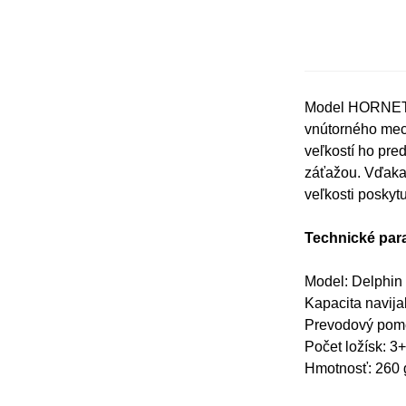
Model HORNET j
vnútorného mec
veľkostí ho pred
záťažou. Vďaka
veľkosti poskyt
Technické par
Model: Delphi
Kapacita navija
Prevodový pome
Počet ložísk: 3
Hmotnosť: 260 