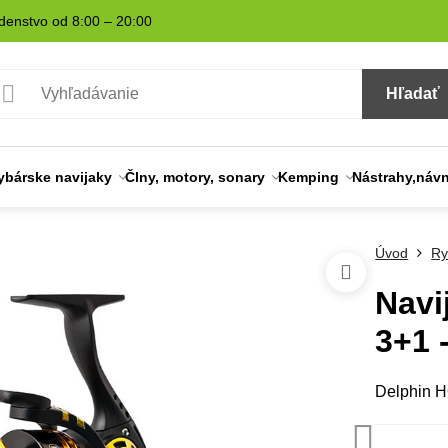
denstvo od 8:00 – 20:00
Hľadať
ybárske navijaky
Člny, motory, sonary
Kemping
Nástrahy,náv
Úvod
Ry
Navi
3+1 -
Delphin H