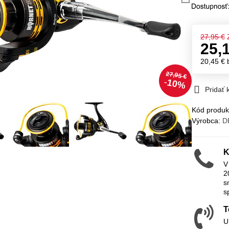
27,95 €
25,
20,45 €
27,95 €
10%
Pridať
Kód produk
Výrobca:
D
K
V
2
s
s
T
U