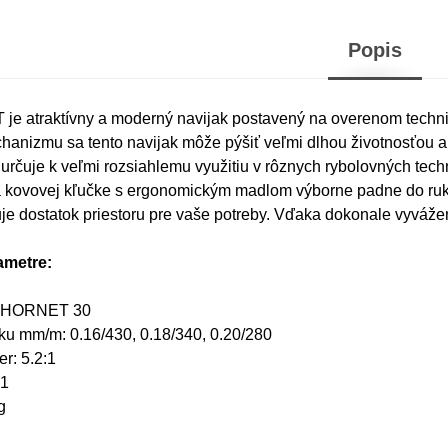
Popis
e atraktívny a moderný navijak postavený na overenom tech
hanizmu sa tento navijak môže pýšiť veľmi dlhou životnosťou a
určuje k veľmi rozsiahlemu využitiu v rôznych rybolovných techni
 kovovej kľučke s ergonomickým madlom výborne padne do ruky.
uje dostatok priestoru pre vaše potreby. Vďaka dokonale vyvážen
ametre:
n HORNET 30
ku mm/m: 0.16/430, 0.18/340, 0.20/280
r: 5.2:1
+1
g