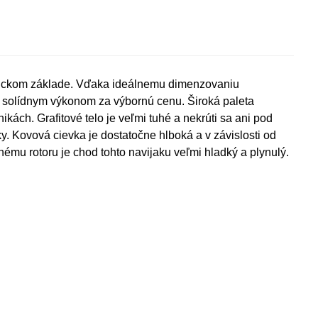
nickom základe. Vďaka ideálnemu dimenzovaniu
 solídnym výkonom za výbornú cenu. Široká paleta
kách. Grafitové telo je veľmi tuhé a nekrúti sa ani pod
 Kovová cievka je dostatočne hlboká a v závislosti od
ému rotoru je chod tohto navijaku veľmi hladký a plynulý.