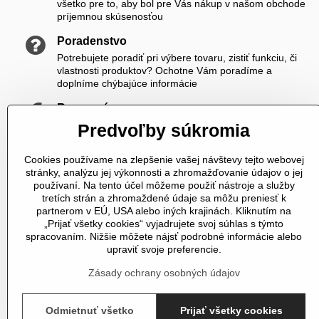
všetko pre to, aby bol pre Vás nákup v našom obchode
príjemnou skúsenosťou
Poradenstvo
Potrebujete poradiť pri výbere tovaru, zistiť funkciu, či
vlastnosti produktov? Ochotne Vám poradíme a
doplníme chýbajúce informácie
Rozumné ceny
Zákazníkom ponúkame priateľské ceny, ktoré si viete
Predvoľby súkromia
ešte skrášliť navyše registráciou
Cookies používame na zlepšenie vašej návštevy tejto webovej
K nám sa vždy dovoláte
stránky, analýzu jej výkonnosti a zhromažďovanie údajov o jej
V čase od 8,00 do 20,00 počas pracovných dní a od
používaní. Na tento účel môžeme použiť nástroje a služby
10,00 do 20,00 počas vikendov a sviatkov sme Vám plne
tretích strán a zhromaždené údaje sa môžu preniesť k
k dispozícii. Pokiaľ sme zaneprázdnení a nevieme prijať
partnerom v EÚ, USA alebo iných krajinách. Kliknutím na
hovor, určite Vám zavoláme späť
„Prijať všetky cookies“ vyjadrujete svoj súhlas s týmto
spracovaním. Nižšie môžete nájsť podrobné informácie alebo
Telefonické objednávky
upraviť svoje preferencie.
U nás si môžete tovar objednať aj telefonicky
Zásady ochrany osobných údajov
Odmietnuť všetko
Prijať všetky cookies