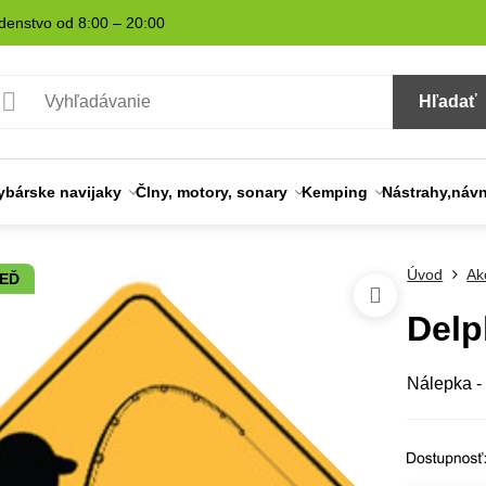
denstvo od 8:00 – 20:00
Hľadať
ybárske navijaky
Člny, motory, sonary
Kemping
Nástrahy,náv
Úvod
Ak
NEĎ
Delp
Nálepka -