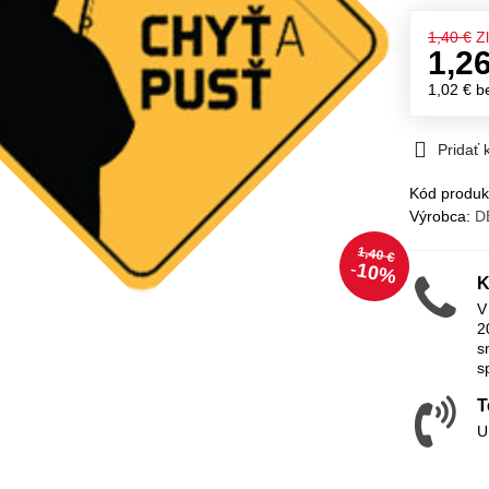
1,40 €
Z
1,2
1,02 €
b
Pridať
Kód produk
Výrobca:
D
1,40 €
10%
K
V
2
s
s
T
U