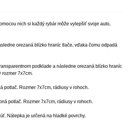
Pomocou nich si každý rybár môže vylepšiť svoje auto,
následne orezaná blízko hraníc tlače, vďaka čomu odpadá
na transparentnom podklade a následne orezaná blízko hraníc
ý rozmer 7x7cm.
ná potlač. Rozmer 7x7cm, rádiusy v rohoch.
bná potlač. Rozmer 7x7cm, rádiusy v rohoch.
úť. Nálepka je určená na hladké povrchy.