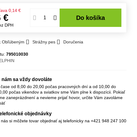
ľava
0,14 €
6 €
Do košíka
ez DPH
 k Obľúbeným
Strážny pes
Doručenia
tu:
795010030
ELPHIN
 nám sa vždy dovoláte
 čase od 8,00 do 20,00 počas pracovných dní a od 10,00 do
0,00 počas vikendov a sviatkov sme Vám plne k dispozícii. Pokiaľ
me zaneprázdnení a nevieme prijať hovor, určite Vám zavoláme
päť
elefonické objednávky
 nás si môžete tovar objednať aj telefonicky na +421 948 247 100