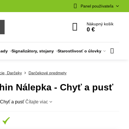
Panel používateľa
Nákupný košík
0 €
nady
Signalizátory, stojany
Starostlivosť o úlovky
cie, Darčeky
Darčekové predmety
hin Nálepka - Chyť a pusť
 Chyť a pusť
Čítajte viac