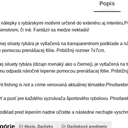
Popis
 nálepky s rybárskymi motívmi určené do exteriéru aj interiéru.
ušenstvom, či iné. Fantázii sa medze nekladú!
rnej siluety rybára je vytlačená na transparentnom podklade a 
 pomocou prenášacej fólie. Približný rozmer 7x7cm.
lej siluety rybára (dizajn rovnaký ako u čiernej), je vytlačená 
mu odpadá náročné lepenie pomocou prenášacej fólie. Približn
ht fishing is not a crime venovaná aktuálnej tématike.Plnofareb
ť a pusť pre každého vyznávača športového rybolovu. Plnofare
dklad pred lepením riadne očistite a následne nechajte vyschn
egórie
Akcie, Darčeky
Darčekové predmety