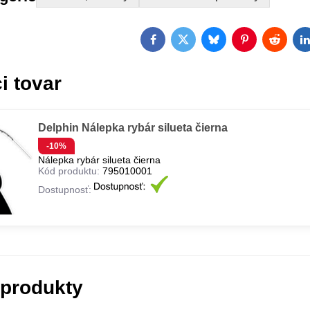
Facebook
Twitter
Bluesky
Pinterest
Reddit
L
i tovar
Delphin Nálepka rybár silueta čierna
-10%
Nálepka rybár silueta čierna
Kód produktu:
795010001
Dostupnosť:
 produkty