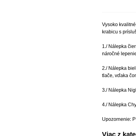
Vysoko kvalitné
krabicu s prísl
1./ Nálepka čie
náročné lepenie
2./ Nálepka bie
tlače, vďaka čo
3./ Nálepka Nig
4./ Nálepka Chy
Upozornenie: Po
Viac z kat