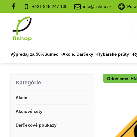
+421 948 247 100
info@fishop.sk
Pora
Výpredaj za 50%
Sumec
Akcie, Darčeky
Rybárske prúty
R
Odošleme IH
Kategórie
Akcie
Akciové sety
Darčekové poukazy