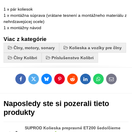
1 x pár koliesok
1 x montážna súprava (vrátane tesnení a montážneho materiálu z
nehrdzavejúcej ocele)
1 x montážny návod
Viac z kategórie
Člny, motory, sonary
Kolieska a vozíky pre člny
Člny Kolibri
Príslušenstvo Kolibri
Facebook
Twitter
Bluesky
Pinterest
Reddit
LinkedIn
WhatsApp
E-
mail
Naposledy ste si pozerali tieto
produkty
SUPROD Kolieska prepravné ET200 šedo/čierne