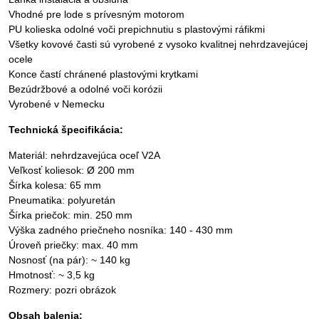
Vhodné pre lode s prívesným motorom
PU kolieska odolné voči prepichnutiu s plastovými ráfikmi
Všetky kovové časti sú vyrobené z vysoko kvalitnej nehrdzavejúcej
ocele
Konce častí chránené plastovými krytkami
Bezúdržbové a odolné voči korózii
Vyrobené v Nemecku
Technická špecifikácia:
Materiál: nehrdzavejúca oceľ V2A
Veľkosť koliesok: Ø 200 mm
Šírka kolesa: 65 mm
Pneumatika: polyuretán
Šírka priečok: min. 250 mm
Výška zadného priečneho nosníka: 140 - 430 mm
Úroveň priečky: max. 40 mm
Nosnosť (na pár): ~ 140 kg
Hmotnosť: ~ 3,5 kg
Rozmery: pozri obrázok
Obsah balenia: