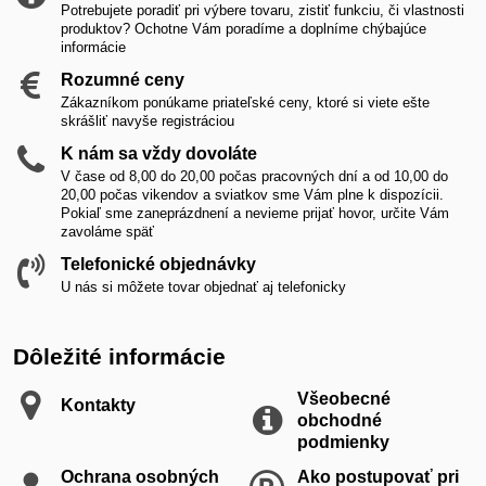
Potrebujete poradiť pri výbere tovaru, zistiť funkciu, či vlastnosti
produktov? Ochotne Vám poradíme a doplníme chýbajúce
informácie
Rozumné ceny
Zákazníkom ponúkame priateľské ceny, ktoré si viete ešte
skrášliť navyše registráciou
K nám sa vždy dovoláte
V čase od 8,00 do 20,00 počas pracovných dní a od 10,00 do
20,00 počas vikendov a sviatkov sme Vám plne k dispozícii.
Pokiaľ sme zaneprázdnení a nevieme prijať hovor, určite Vám
zavoláme späť
Telefonické objednávky
U nás si môžete tovar objednať aj telefonicky
Dôležité informácie
Všeobecné
Kontakty
obchodné
podmienky
Ochrana osobných
Ako postupovať pri