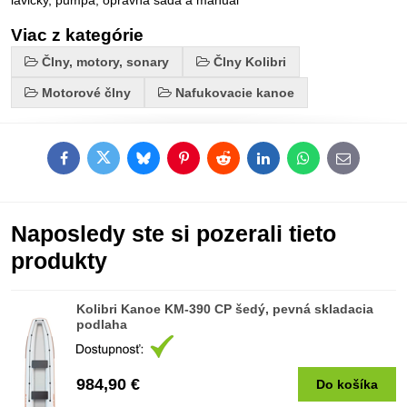
Viac z kategórie
Člny, motory, sonary
Člny Kolibri
Motorové člny
Nafukovacie kanoe
Facebook
Twitter
Bluesky
Pinterest
Reddit
LinkedIn
WhatsApp
E-
mail
Naposledy ste si pozerali tieto
produkty
Kolibri Kanoe KM-390 CP šedý, pevná skladacia
podlaha
984,90 €
Do košíka