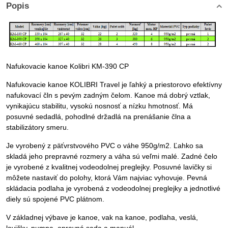
Popis
Nafukovacie kanoe Kolibri KM-390 CP
Nafukovacie kanoe KOLIBRI Travel je ľahký a priestorovo efektívny
nafukovací čln s pevým zadným čelom. Kanoe má dobrý vztlak,
vynikajúcu stabilitu, vysokú nosnosť a nízku hmotnosť. Má
posuvné sedadlá, pohodlné držadlá na prenášanie člna a
stabilizátory smeru.
Je vyrobený z päťvrstvového PVC o váhe 950g/m2. Ľahko sa
skladá jeho prepravné rozmery a váha sú veľmi malé. Zadné čelo
je vyrobené z kvalitnej vodeodolnej preglejky. Posuvné lavičky si
môžete nastaviť do polohy, ktorá Vám najviac vyhovuje. Pevná
skládacia podlaha je vyrobená z vodeodolnej preglejky a jednotlivé
diely sú spojené PVC plátnom.
V základnej výbave je kanoe, vak na kanoe, podlaha, veslá,
lavičky, pumpa, opravná sada a manuál