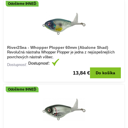
Odošleme IHNEĎ
River2Sea - Whopper Plopper 60mm (Abalone Shad)
Revolučná nástraha Whopper Plopper je jedna z nejúspešnejších
povrchových nástrah vôbec.
Dostupnosť:
13,84 €
Do košíka
Odošleme IHNEĎ