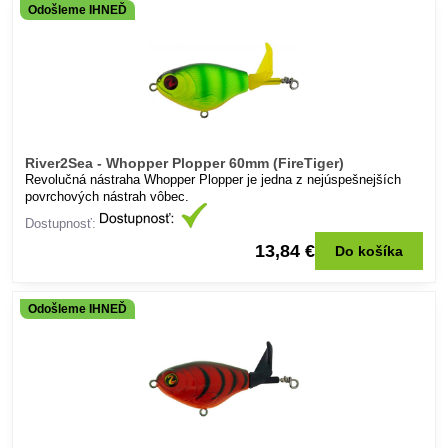
Odošleme IHNEĎ
River2Sea - Whopper Plopper 60mm (FireTiger)
Revolučná nástraha Whopper Plopper je jedna z nejúspešnejších
povrchových nástrah vôbec.
Dostupnosť:
13,84 €
Do košíka
Odošleme IHNEĎ