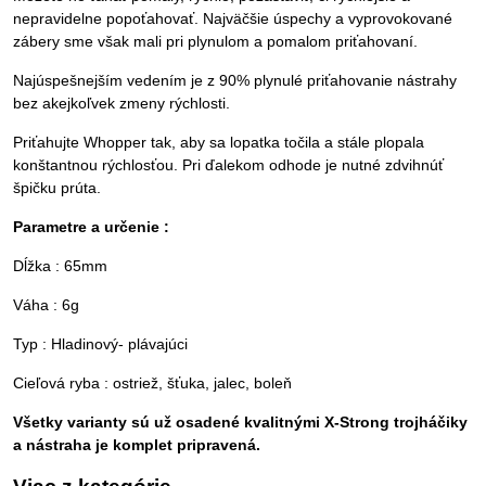
nepravidelne popoťahovať. Najväčšie úspechy a vyprovokované
zábery sme však mali pri plynulom a pomalom priťahovaní.
Najúspešnejším vedením je z 90% plynulé priťahovanie nástrahy
bez akejkoľvek zmeny rýchlosti.
Priťahujte Whopper tak, aby sa lopatka točila a stále plopala
konštantnou rýchlosťou. Pri ďalekom odhode je nutné zdvihnúť
špičku prúta.
Parametre a určenie :
Dĺžka : 65mm
Váha : 6g
Typ : Hladinový- plávajúci
Cieľová ryba : ostriež, šťuka, jalec, boleň
Všetky varianty sú už osadené kvalitnými X-Strong trojháčiky
a nástraha je komplet pripravená.