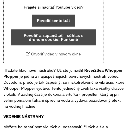
Prajete si načítať Youtube video?
Povoliť tentokrát
Povoliť a zapamätať - súhlas s
druhom cookie: Funkčné
Otvoriť video v novom okne
Hľadáte hladinovú nástrahu? Už ste ju našli!
River2Sea Whopper
Plopper
je jedna z najúspešnejších povrchových nástrah vôbec.
Dôvodom, prečo je tak úspešný, sú nízkofrekvenčné vibrácie, ktoré
Whooper Plopper vydáva. Tento jedinečný zvuk láka všetky dravce
v okolí. V zadnej časti je dokonalá vrtuľka - propeller, ktorý aj pri
veľmi pomalom ťahaní špliecha vodu a vydáva požadovaný efekt
na vodnej hladine.
VEDENIE NÁSTRAHY
Môžete ho ťahať pomaly, rýchlo, pozastaviť, či rýchlejšie a