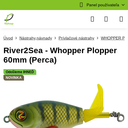
Panel používateľa
Úvod
Nástrahy,návnady
Prívlačové nástrahy
WHOPPER PL
River2Sea - Whopper Plopper
60mm (Perca)
Odošleme IHNEĎ
NOVINKA