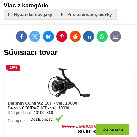
Viac z kategórie
Rybárske navijaky
Príslušenstvo, cievky
Facebook
Twitter
Bluesky
Pinterest
Reddit
LinkedIn
WhatsApp
E-
mail
Súvisiaci tovar
-10%
Delphin COMPAZ 10T - veľ. 10000
Delphin COMPAZ 10T - veľ. 10000
Kód produktu:
101002866
Dostupnosť:
89,95 €
Zľava 8,99 €
Do košíka
80,96 €