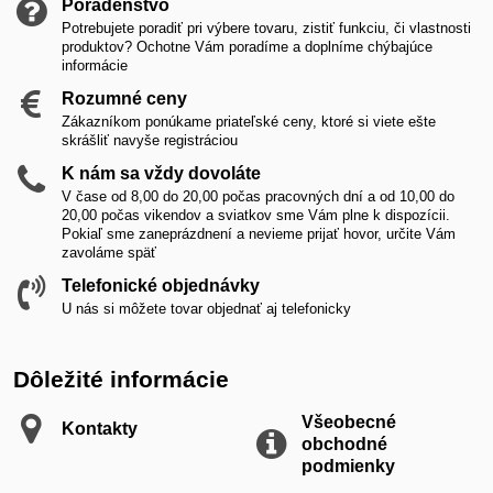
Poradenstvo
Potrebujete poradiť pri výbere tovaru, zistiť funkciu, či vlastnosti
produktov? Ochotne Vám poradíme a doplníme chýbajúce
informácie
Rozumné ceny
Zákazníkom ponúkame priateľské ceny, ktoré si viete ešte
skrášliť navyše registráciou
K nám sa vždy dovoláte
V čase od 8,00 do 20,00 počas pracovných dní a od 10,00 do
20,00 počas vikendov a sviatkov sme Vám plne k dispozícii.
Pokiaľ sme zaneprázdnení a nevieme prijať hovor, určite Vám
zavoláme späť
Telefonické objednávky
U nás si môžete tovar objednať aj telefonicky
Dôležité informácie
Všeobecné
Kontakty
obchodné
podmienky