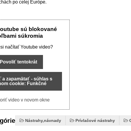
chách po celej Európe.
Youtube sú blokované
oľbami súkromia
 si načítať Youtube video?
Povoliť tentokrát
ť a zapamätať - súhlas s
hom cookie: Funkčné
oriť video v novom okne
egórie
Nástrahy,návnady
Prívlačové nástrahy