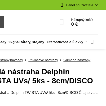
Panel používateľa
Nákupný košík
0 €
nady
Signalizátory, stojany
Starostlivosť o úlovky
strahy,návnady
Prívlačové nástrahy
Gumené nástrahy
á nástraha Delphin
TA UVs/ 5ks - 8cm/DISCO
straha Delphin TWISTA UVs/ 5ks - 8cm/DISCO
Čítajte viac