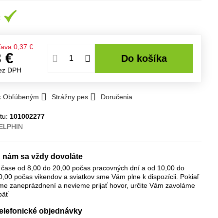
ľava
0,37 €
3 €
Do košíka
ez DPH
 k Obľúbeným
Strážny pes
Doručenia
tu:
101002277
ELPHIN
 nám sa vždy dovoláte
 čase od 8,00 do 20,00 počas pracovných dní a od 10,00 do
0,00 počas vikendov a sviatkov sme Vám plne k dispozícii. Pokiaľ
me zaneprázdnení a nevieme prijať hovor, určite Vám zavoláme
päť
elefonické objednávky