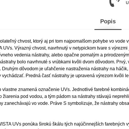
U
Popis
lateľný chvost, ktorý aj pri tom najpomalšom pohybe vo vode vytv
UVs. Výrazný chvost, navrhnutý v netypickom tvare s výrezmi j
sívneho vedenia nástrahy, alebo opačne pomalým a prirodzený
 nástrahy bolo navrhnuté s vrúbkami kvôli dvom dôvodom. Prvý, ve
e. Druhým dôvodom je uľahčenie nastraženia nástrahy na háčik
y vychádzať. Predná časť nástrahy je upravená výrezom kvôli le
čo vlastne znamená označenie UVs. Jednotlivé farebné kombináci
 žiarenia pod vodou, a tým pádom sa nástrahy stávajú neprehl
y zanechávajú vo vode. Práve S symbolizuje, že nástrahy obsah
STA UVs ponúka širokú škálu tých najúčinnejších farebných vyh