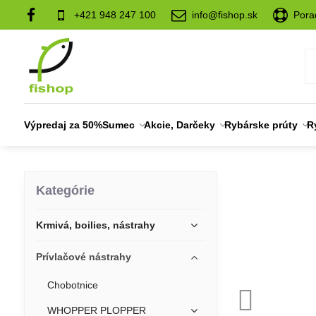
+421 948 247 100
info@fishop.sk
Pora
Výpredaj za 50%
Sumec
Akcie, Darčeky
Rybárske prúty
R
Kategórie
Krmivá, boilies, nástrahy
Prívlačové nástrahy
Chobotnice
WHOPPER PLOPPER