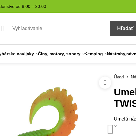
denstvo od 8:00 – 20:00
Hľadať
ybárske navijaky
Člny, motory, sonary
Kemping
Nástrahy,náv
Úvod
Ná
Umel
TWIS
Umelá ná