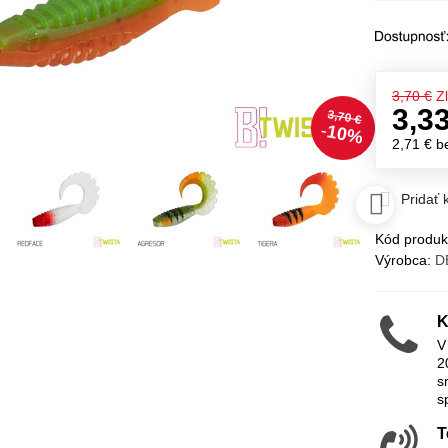
3,70 €
Z
3,3
3,70 €
10%
2,71 €
b
Pridať
Kód produk
Výrobca:
D
K
V
2
s
s
T