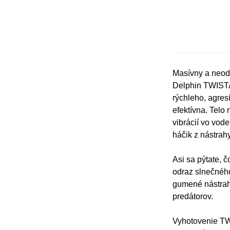
Masívny a neodo
Delphin TWISTA 
rýchleho, agre
efektívna. Telo
vibrácií vo vod
háčik z nástrah
Asi sa pýtate, 
odraz slnečného
gumené nástrah
predátorov.
Vyhotovenie TWI