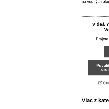
na vodných plo
Videá 
V
Prajete
Povoli
dru
Otv
Viac z kat