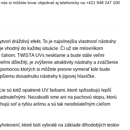
 nás si môžete tovar objednať aj telefonicky na +421 948 247 100
orí dráždivý efekt. To je najsilnejšia vlastnosť nástrahy
e vhodný do každej situácie. Či už ste milovníkom
m ťahom. TWISTA UVs nesklame a bude stále veľmi
ľmi dôležitý, je zvýšenie atraktivity nástrahy a zväčšenie
, pomocou ktorých si môžete presne vymerať kde bude
pšiemu dosadnutiu nástrahy k jigovej hlavičke.
e sú totiž opatrené UV farbami, ktoré spôsobujú lepší
iadnuteľnými. Nezabudli sme ani na pachovú stopu, ktorú
ujú soľ a rybiu arómu a sú tak neodolateľným cieľom
otovení, ktoré boli vybraté na základe dlhodobých testov