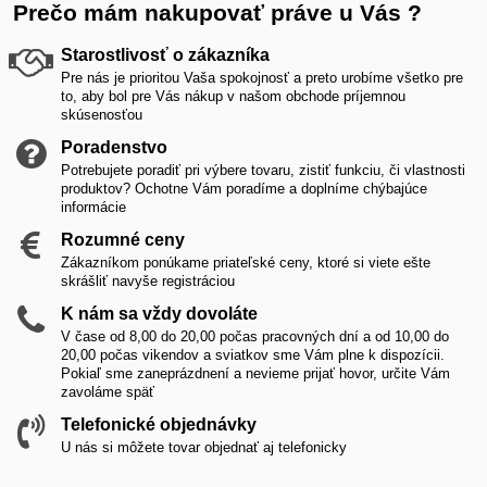
Prečo mám nakupovať práve u Vás ?
Starostlivosť o zákazníka
Pre nás je prioritou Vaša spokojnosť a preto urobíme všetko pre
to, aby bol pre Vás nákup v našom obchode príjemnou
skúsenosťou
Poradenstvo
Potrebujete poradiť pri výbere tovaru, zistiť funkciu, či vlastnosti
produktov? Ochotne Vám poradíme a doplníme chýbajúce
informácie
Rozumné ceny
Zákazníkom ponúkame priateľské ceny, ktoré si viete ešte
skrášliť navyše registráciou
K nám sa vždy dovoláte
V čase od 8,00 do 20,00 počas pracovných dní a od 10,00 do
20,00 počas vikendov a sviatkov sme Vám plne k dispozícii.
Pokiaľ sme zaneprázdnení a nevieme prijať hovor, určite Vám
zavoláme späť
Telefonické objednávky
U nás si môžete tovar objednať aj telefonicky