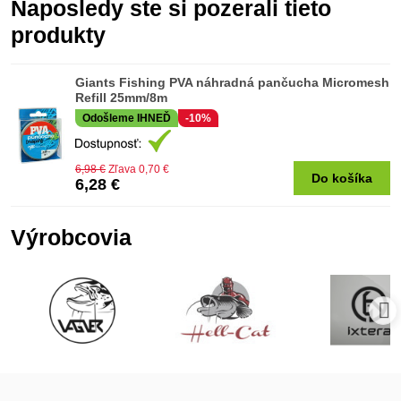
Naposledy ste si pozerali tieto
produkty
Giants Fishing PVA náhradná pančucha Micromesh
Refill 25mm/8m
Odošleme IHNEĎ
-10%
6,98 €
Zľava 0,70 €
Do košíka
6,28 €
Výrobcovia