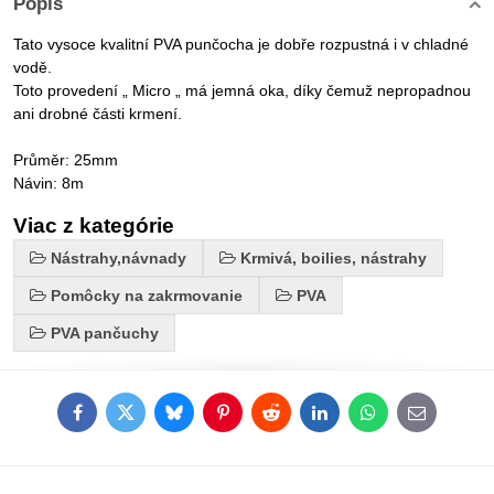
Popis
Tato vysoce kvalitní PVA punčocha je dobře rozpustná i v chladné
vodě.
Toto provedení „ Micro „ má jemná oka, díky čemuž nepropadnou
ani drobné části krmení.
Průměr: 25mm
Návin: 8m
Viac z kategórie
Nástrahy,návnady
Krmivá, boilies, nástrahy
Pomôcky na zakrmovanie
PVA
PVA pančuchy
Facebook
Twitter
Bluesky
Pinterest
Reddit
LinkedIn
WhatsApp
E-
mail