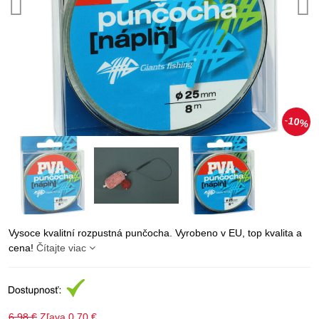
10%
Vysoce kvalitní rozpustná punčocha. Vyrobeno v EU, top kvalita a
cena!
Čítajte viac
6,98 €
Zľava
0,70 €