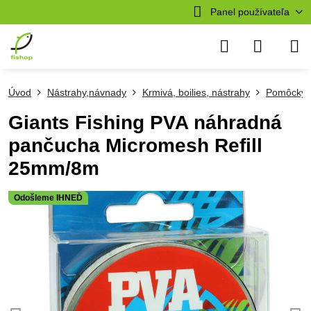
Panel používateľa
Úvod
Nástrahy,návnady
Krmivá, boilies, nástrahy
Pomôcky 
Giants Fishing PVA náhradná
pančucha Micromesh Refill
25mm/8m
Odošleme IHNEĎ