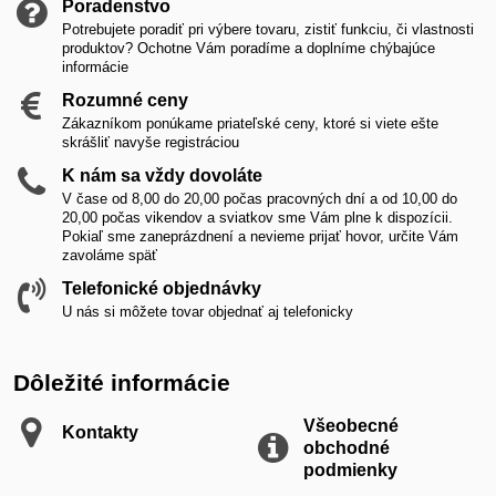
Poradenstvo
Potrebujete poradiť pri výbere tovaru, zistiť funkciu, či vlastnosti
produktov? Ochotne Vám poradíme a doplníme chýbajúce
informácie
Rozumné ceny
Zákazníkom ponúkame priateľské ceny, ktoré si viete ešte
skrášliť navyše registráciou
K nám sa vždy dovoláte
V čase od 8,00 do 20,00 počas pracovných dní a od 10,00 do
20,00 počas vikendov a sviatkov sme Vám plne k dispozícii.
Pokiaľ sme zaneprázdnení a nevieme prijať hovor, určite Vám
zavoláme späť
Telefonické objednávky
U nás si môžete tovar objednať aj telefonicky
Dôležité informácie
Všeobecné
Kontakty
obchodné
podmienky