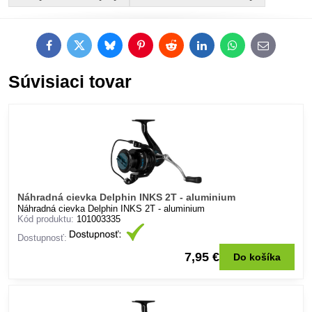
Facebook
Twitter
Bluesky
Pinterest
Reddit
LinkedIn
WhatsApp
E-
mail
Súvisiaci tovar
Náhradná cievka Delphin INKS 2T - aluminium
Náhradná cievka Delphin INKS 2T - aluminium
Kód produktu:
101003335
Dostupnosť:
7,95 €
Do košíka