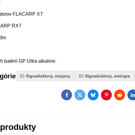
:
zátorov FLACARP X7
ACARP RX7
dro
h batérií GP Ultra alkaline.
egórie
Signalizátory, stojany
Signalizátory, swingre
Facebook
Twitter
Bluesky
Pinterest
Reddit
L
 produkty