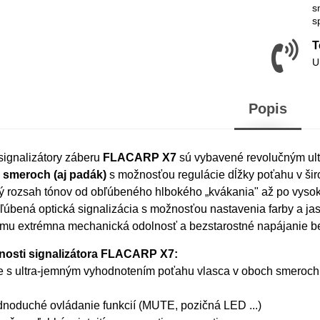
s
s
T
U
Popis
signalizátory záberu
FLACARP X7
sú vybavené revolučným ult
 smeroch (aj padák)
s možnosťou regulácie dĺžky poťahu v ši
ý rozsah tónov od obľúbeného hlbokého „kvákania" až po vysoké 
ľúbená optická signalizácia s možnosťou nastavenia farby a j
ému extrémna mechanická odolnosť a bezstarostné napájanie b
tnosti signalizátora FLACARP X7:
e s ultra-jemným vyhodnotením poťahu vlasca v oboch smeroch
ednoduché ovládanie funkcií (MUTE, pozičná LED ...)