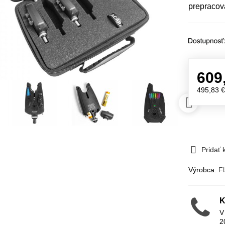
prepracov
609
495,83 
Pridať
Výrobca:
F
K
V
2