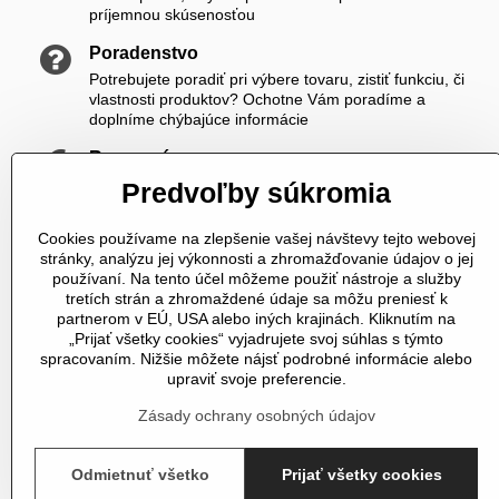
príjemnou skúsenosťou
Poradenstvo
Potrebujete poradiť pri výbere tovaru, zistiť funkciu, či
vlastnosti produktov? Ochotne Vám poradíme a
doplníme chýbajúce informácie
Rozumné ceny
Zákazníkom ponúkame priateľské ceny, ktoré si viete
Predvoľby súkromia
ešte skrášliť navyše registráciou
Cookies používame na zlepšenie vašej návštevy tejto webovej
K nám sa vždy dovoláte
stránky, analýzu jej výkonnosti a zhromažďovanie údajov o jej
V čase od 8,00 do 20,00 počas pracovných dní a od
používaní. Na tento účel môžeme použiť nástroje a služby
10,00 do 20,00 počas vikendov a sviatkov sme Vám plne
tretích strán a zhromaždené údaje sa môžu preniesť k
k dispozícii. Pokiaľ sme zaneprázdnení a nevieme prijať
partnerom v EÚ, USA alebo iných krajinách. Kliknutím na
hovor, určite Vám zavoláme späť
„Prijať všetky cookies“ vyjadrujete svoj súhlas s týmto
spracovaním. Nižšie môžete nájsť podrobné informácie alebo
Telefonické objednávky
upraviť svoje preferencie.
U nás si môžete tovar objednať aj telefonicky
Zásady ochrany osobných údajov
Odmietnuť všetko
Prijať všetky cookies
©
2026