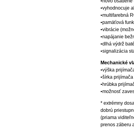
•novo osadené 
•vyhodnocuje 
•multifarebná 
•pamäťová funk
•vibrácie (možn
•napájanie bež
•dlhá výdrž baté
•signalizácia st
Mechanické vl
•výška prijíma
•šírka prijímač
•hrúbka prijíma
•možnosť zaves
* extrémny dosah
dobrú priestupn
(priama viditeľ
prenos záberu a