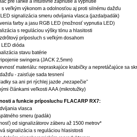
ač pre ľahké a intuitívne zapnutie a vypnutie
 s veľkým výkonom a odolnosťou aj proti silnému dažďu
 LED signalizácia smeru odvíjania vlasca (jazda/padák)
venia farby a jasu RGB LED (možnosť vypnutia LED)
lizácia s reguláciou výšky tónu a hlasitosti
ezdrôtový príposluch s veľkým dosahom
á LED dióda
alizácia stavu batérie
pripojenie swingera (JACK 2,5mm)
evnosť materiálu: nepraskajúce krabičky a nepretáčajúce sa sk
 dažďu - zaisťuje sada tesnení
adky sa ani pri rýchlej jazde „nezapečie"
ými článkami veľkosti AAA (mikrotužky)
tnosti a funkcie príposluchu FLACARP RX7:
dvíjania vlasca
spätného smeru (padák)
nosť) od signalizátorov záberu až 1500 metrov*
á signalizácia s reguláciou hlasistosti