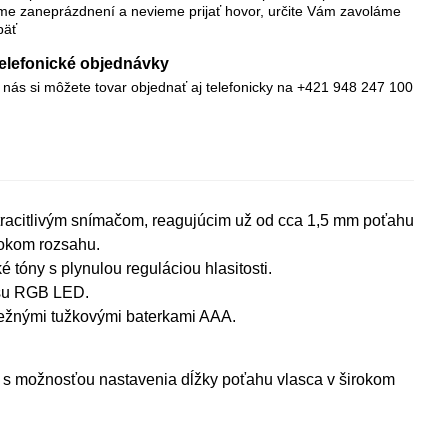
me zaneprázdnení a nevieme prijať hovor, určite Vám zavoláme
päť
elefonické objednávky
 nás si môžete tovar objednať aj telefonicky na +421 948 247 100
racitlivým snímačom, reagujúcim už od cca 1,5 mm poťahu
rokom rozsahu.
tóny s plynulou reguláciou hlasitosti.
asu RGB LED.
ežnými tužkovými baterkami AAA.
 s možnosťou nastavenia dĺžky poťahu vlasca v širokom