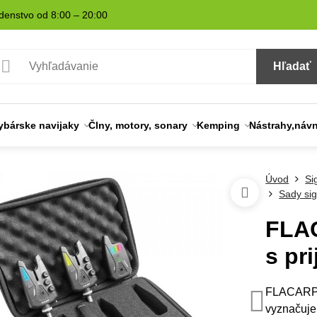
denstvo od 8:00 – 20:00
Hľadať
ybárske navijaky
Člny, motory, sonary
Kemping
Nástrahy,náv
Úvod
Si
Sady sig
FLAC
s pr
FLACARP S
vyznačuje