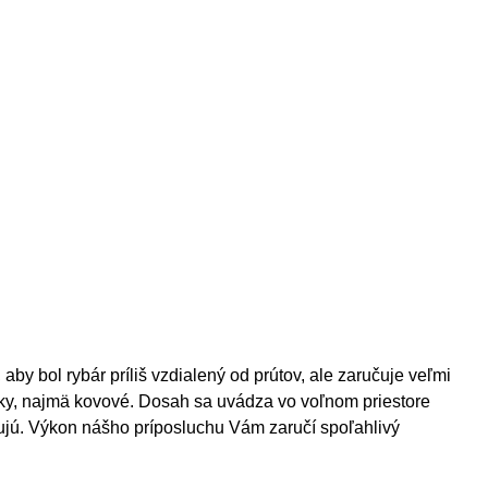
aby bol rybár príliš vzdialený od prútov, ale zaručuje veľmi
ážky, najmä kovové. Dosah sa uvádza vo voľnom priestore
acujú. Výkon nášho príposluchu Vám zaručí spoľahlivý