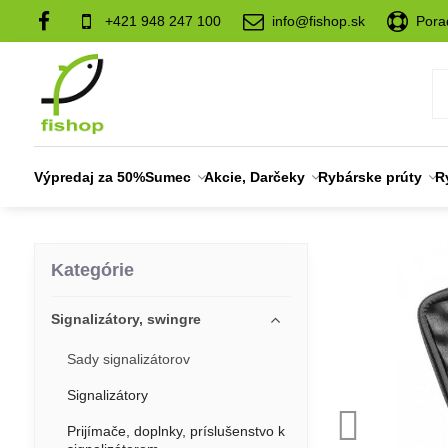
+421 948 247 100
info@fishop.sk
Pora
Výpredaj za 50%
Sumec
Akcie, Darčeky
Rybárske prúty
R
Kategórie
Signalizátory, swingre
Sady signalizátorov
Signalizátory
Prijímače, doplnky, príslušenstvo k