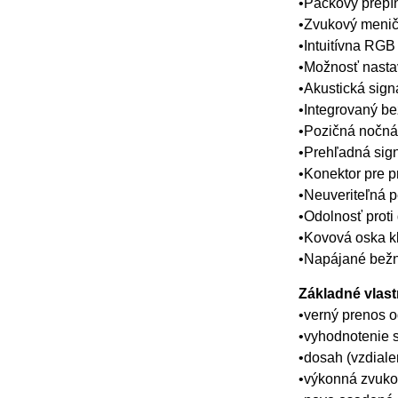
•Páčkový prepín
•Zvukový menič
•Intuitívna RGB
•Možnosť nasta
•Akustická signa
•Integrovaný b
•Pozičná nočn
•Prehľadná sign
•Konektor pre 
•Neuveriteľná p
•Odolnosť proti
•Kovová oska kl
•Napájané bežn
Základné vlas
•verný prenos o
•vyhodnotenie 
•dosah (vzdiale
•výkonná zvukov