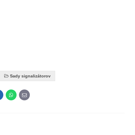
Sady signalizátorov
inkedIn
WhatsApp
E-
mail