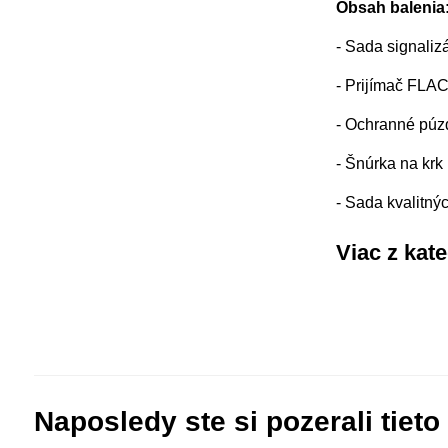
Obsah balenia
- Sada signali
- Prijímač FL
- Ochranné púz
- Šnúrka na krk
- Sada kvalitnýc
Viac z kat
Naposledy ste si pozerali tieto