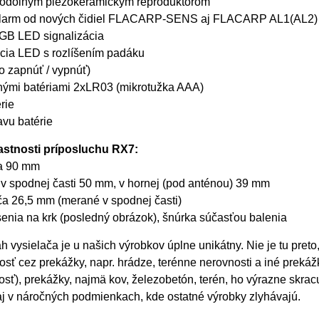
odolným piezokeramickým reproduktorom
alarm od nových čidiel FLACARP-SENS aj FLACARP AL1(AL2)
RGB LED signalizácia
cia LED s rozlíšením padáku
o zapnúť / vypnúť)
nými batériami 2xLR03 (mikrotužka AAA)
rie
avu batérie
astnosti príposluchu RX7:
ča 90 mm
a v spodnej časti 50 mm, v hornej (pod anténou) 39 mm
ča 26,5 mm (merané v spodnej časti)
enia na krk (posledný obrázok), šnúrka súčasťou balenia
 vysielača je u našich výrobkov úplne unikátny. Nie je tu preto, 
osť cez prekážky, napr. hrádze, terénne nerovnosti a iné prek
nosť), prekážky, najmä kov, železobetón, terén, ho výrazne skr
j v náročných podmienkach, kde ostatné výrobky zlyhávajú.