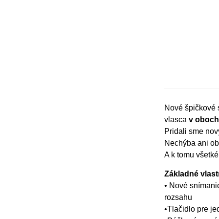
Nové špičkové 
vlasca
v oboch
Pridali sme nov
Nechýba ani ob
A k tomu všetk
Základné vlas
• Nové snímani
rozsahu
•Tlačidlo pre j