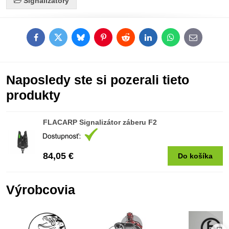
Signalizátory
Facebook
Twitter
Bluesky
Pinterest
Reddit
LinkedIn
WhatsApp
E-
mail
Naposledy ste si pozerali tieto
produkty
FLACARP Signalizátor záberu F2
84,05 €
Do košíka
Výrobcovia