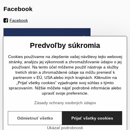
Facebook
Facebook
Predvoľby súkromia
Cookies používame na zlepšenie vašej návštevy tejto webovej
stránky, analýzu jej výkonnosti a zhromažďovanie údajov o jej
používaní. Na tento účel môžeme použiť nástroje a služby
tretích strán a zhromaždené údaje sa môžu preniesť k
partnerom v EÚ, USA alebo iných krajinách. Kliknutím na
„Prijať všetky cookies“ vyjadrujete svoj súhlas s týmto
spracovaním. Nižšie môžete nájsť podrobné informácie alebo
upraviť svoje preferencie.
Zásady ochrany osobných údajov
©
2026
Copyright
Odmietnuť všetko
Prijať všetky cookies
Predvoľby súkromia
Zásady ochrany osobných údajov
Stav objednávky
Ukázať podrobnosti