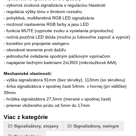
- výkonná zvuková signalizácia s reguláciou hlasitosti
- regulácia výšky tónu v širokom rozsahu
- pohyblivá, multifarebná RGB LED signalizácia
- možnosť nastavenia RGB farby a jasu LED
- funkcia MUTE (vypnutie zvuku a vysielania príposluchu)
- nočná pozičná LED dióda (možno ju ľubovoľne zapnúť a vypnúť)
- konektor pre pripojenie swingeru
- obvodové tesnenie proti dažďu
- jednoduché ovládanie spodným páčkovým vypínačom
- napájanie bežnými batériami 2xLR03 (mikrotužkové AAA)
Mechanické vlastnosti:
- výška signalizátora 91mm (bez skrutky), 113mm (so skrutkou)
- šírka signalizátora v spodnej časti 54mm, v hornej (pri vidličke)
39mm
- hrúbka signalizátora 27,5mm (merané v spodnej časti)
- priemer vloženého prútu od 5mm do 17mm
Viac z kategórie
Signalizátory, stojany
Signalizátory, swingre