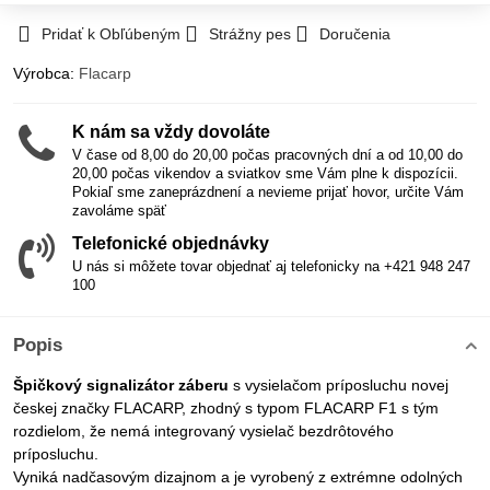
Pridať k Obľúbeným
Strážny pes
Doručenia
Výrobca:
Flacarp
K nám sa vždy dovoláte
V čase od 8,00 do 20,00 počas pracovných dní a od 10,00 do
20,00 počas vikendov a sviatkov sme Vám plne k dispozícii.
Pokiaľ sme zaneprázdnení a nevieme prijať hovor, určite Vám
zavoláme späť
Telefonické objednávky
U nás si môžete tovar objednať aj telefonicky na +421 948 247
100
Popis
Špičkový signalizátor záberu
s vysielačom príposluchu novej
českej značky FLACARP, zhodný s typom FLACARP F1 s tým
rozdielom, že nemá integrovaný vysielač bezdrôtového
príposluchu.
Vyniká nadčasovým dizajnom a je vyrobený z extrémne odolných