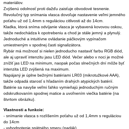
materiálov.
Zvýšenú odolnosť proti dažďu zaisťuje obvodové tesnenie.
Revolučný typ snímania vlasca dovoľuje nastavenie veľmi jemného
poťahu už od 1,4mm s reguláciou citlivosti až do 14cm.
Kladka, ktorá sníma odvíjanie vlasca je vybavená kovovou oskou,
takže nedochádza k opotrebeniu a chod je stále jemný a plynulý.
Jednoduché a intuitívne ovládanie páčkovým vypínačom
umiestneným v spodnej časti signalizátora.
Rybár má možnosť si nielen jednoducho nastaviť farbu RGB diód,
ale aj upraviť intenzitu jasu LED diód. Večer alebo v noci je možné
znížiť jas LED na minimum, naopak počas slnečných dní môže byť
intenzita LED zvýšená na maximum.
Napájaný je úplne bežnými batériami LR03 (mikrotužkové AAA),
takže odpadá starosť s hľadaním drahých atypických batérií.
Batérie sa navyše veľmi ľahko vymieňajú jednoduchým ručným
odskrutkovaním spodnej matice a uvoľnením viečka batérie (na
štvrtom obrázku).
Vlastnosti a funkcie:
- snímanie vlasca s rozlíšením poťahu už od 1,4mm s reguláciou
do 14cm
- vyhodnotenie spätného smeru (padák)