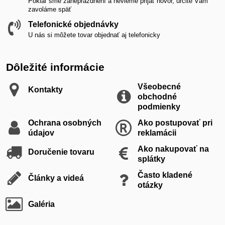
Pokiaľ sme zaneprázdnení a nevieme prijať hovor, určite Vám
zavoláme späť
Telefonické objednávky
U nás si môžete tovar objednať aj telefonicky
Dôležité informácie
Všeobecné
Kontakty
obchodné
podmienky
Ochrana osobných
Ako postupovať pri
údajov
reklamácii
Ako nakupovať na
Doručenie tovaru
splátky
Často kladené
Články a videá
otázky
Galéria