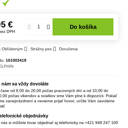
95 €
Do košíka
bez DPH
 k Obľúbeným
Strážny pes
Doručenia
tu:
101003419
ELPHIN
 nám sa vždy dovoláte
 čase od 8,00 do 20,00 počas pracovných dní a od 10,00 do
0,00 počas vikendov a sviatkov sme Vám plne k dispozícii. Pokiaľ
me zaneprázdnení a nevieme prijať hovor, určite Vám zavoláme
päť
elefonické objednávky
 nás si môžete tovar objednať aj telefonicky na +421 948 247 100