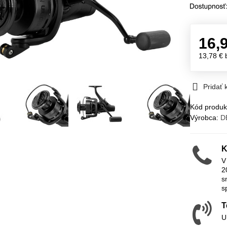
16,
13,78 €
Pridať
Kód produk
Výrobca:
D
K
V
2
s
s
T
U