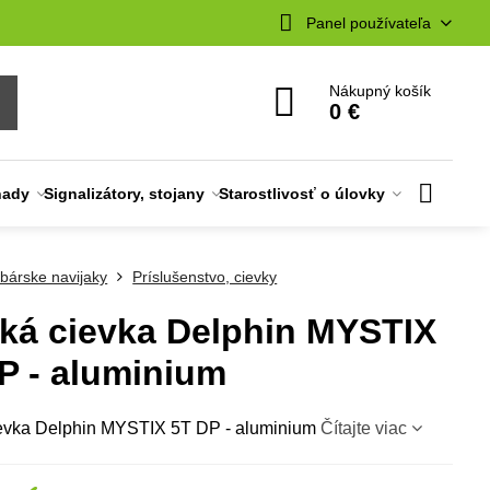
Panel používateľa
Nákupný košík
0 €
nady
Signalizátory, stojany
Starostlivosť o úlovky
bárske navijaky
Príslušenstvo, cievky
ká cievka Delphin MYSTIX
P - aluminium
evka Delphin MYSTIX 5T DP - aluminium
Čítajte viac