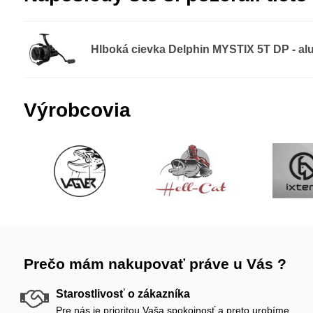
Hlboká cievka Delphin MYSTIX 5T DP - a
Výrobcovia
Prečo mám nakupovať práve u Vás ?
Starostlivosť o zákazníka
Pre nás je prioritou Vaša spokojnosť a preto urobíme