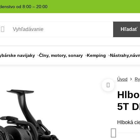
denstvo od 8:00 – 20:00
Hľadať
ybárske navijaky
Člny, motory, sonary
Kemping
Nástrahy,náv
Úvod
Ry
Hlbo
5T D
Hlboká ci