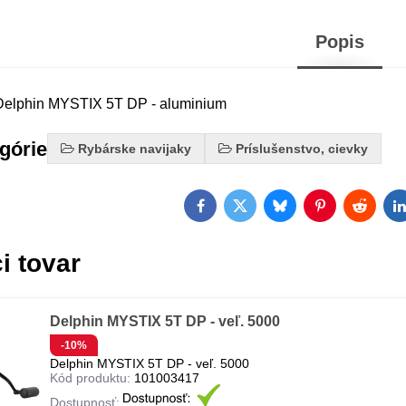
Popis
Delphin MYSTIX 5T DP - aluminium
egórie
Rybárske navijaky
Príslušenstvo, cievky
Facebook
Twitter
Bluesky
Pinterest
Reddit
L
i tovar
Delphin MYSTIX 5T DP - veľ. 5000
-10%
Delphin MYSTIX 5T DP - veľ. 5000
Kód produktu:
101003417
Dostupnosť: