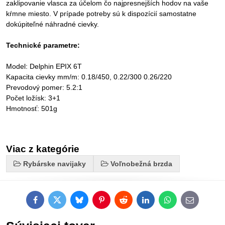
zaklipovanie vlasca za účelom čo najpresnejších hodov na vaše
kŕmne miesto. V prípade potreby sú k dispozícií samostatne
dokúpiteľné náhradné cievky.
Technické parametre:
Model: Delphin EPIX 6T
Kapacita cievky mm/m: 0.18/450, 0.22/300 0.26/220
Prevodový pomer: 5.2:1
Počet ložísk: 3+1
Hmotnosť: 501g
Viac z kategórie
Rybárske navijaky
Voľnobežná brzda
Facebook
Twitter
Bluesky
Pinterest
Reddit
LinkedIn
WhatsApp
E-
mail