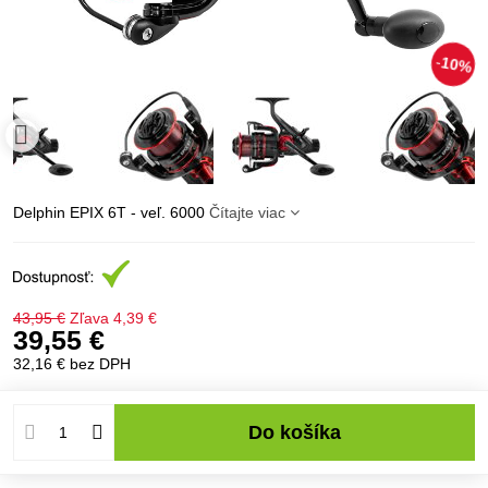
10%
Delphin EPIX 6T - veľ. 6000
Čítajte viac
43,95 €
Zľava
4,39 €
39,55 €
32,16 €
bez DPH
Do košíka