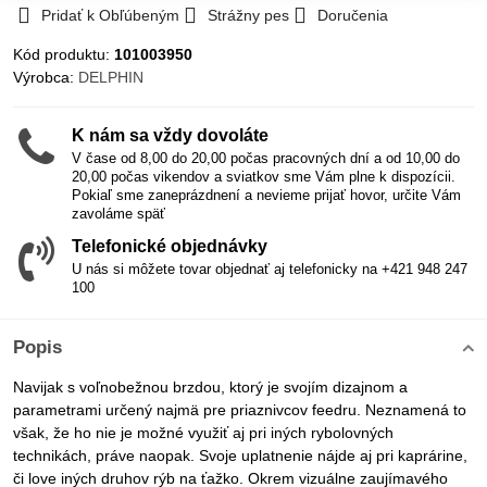
Pridať k Obľúbeným
Strážny pes
Doručenia
Kód produktu:
101003950
Výrobca:
DELPHIN
K nám sa vždy dovoláte
V čase od 8,00 do 20,00 počas pracovných dní a od 10,00 do
20,00 počas vikendov a sviatkov sme Vám plne k dispozícii.
Pokiaľ sme zaneprázdnení a nevieme prijať hovor, určite Vám
zavoláme späť
Telefonické objednávky
U nás si môžete tovar objednať aj telefonicky na +421 948 247
100
Popis
Navijak s voľnobežnou brzdou, ktorý je svojím dizajnom a
parametrami určený najmä pre priaznivcov feedru. Neznamená to
však, že ho nie je možné využiť aj pri iných rybolovných
technikách, práve naopak. Svoje uplatnenie nájde aj pri kaprárine,
či love iných druhov rýb na ťažko. Okrem vizuálne zaujímavého