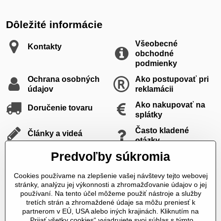
Dôležité informácie
Všeobecné
Kontakty
obchodné
podmienky
Ochrana osobných
Ako postupovať pri
údajov
reklamácii
Ako nakupovať na
Doručenie tovaru
splátky
Často kladené
Články a videá
otázky
Predvoľby súkromia
Galéria
Cookies používame na zlepšenie vašej návštevy tejto webovej
stránky, analýzu jej výkonnosti a zhromažďovanie údajov o jej
Facebook
používaní. Na tento účel môžeme použiť nástroje a služby
tretích strán a zhromaždené údaje sa môžu preniesť k
partnerom v EÚ, USA alebo iných krajinách. Kliknutím na
Facebook
„Prijať všetky cookies“ vyjadrujete svoj súhlas s týmto