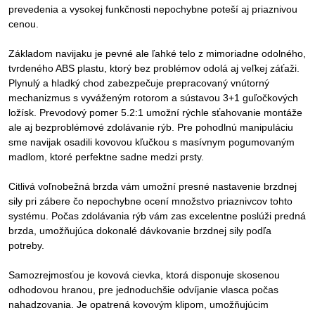
prevedenia a vysokej funkčnosti nepochybne poteší aj priaznivou
cenou.
Základom navijaku je pevné ale ľahké telo z mimoriadne odolného,
tvrdeného ABS plastu, ktorý bez problémov odolá aj veľkej záťaži.
Plynulý a hladký chod zabezpečuje prepracovaný vnútorný
mechanizmus s vyváženým rotorom a sústavou 3+1 guľočkových
ložísk. Prevodový pomer 5.2:1 umožní rýchle sťahovanie montáže
ale aj bezproblémové zdolávanie rýb. Pre pohodlnú manipuláciu
sme navijak osadili kovovou kľučkou s masívnym pogumovaným
madlom, ktoré perfektne sadne medzi prsty.
Citlivá voľnobežná brzda vám umožní presné nastavenie brzdnej
sily pri zábere čo nepochybne ocení množstvo priaznivcov tohto
systému. Počas zdolávania rýb vám zas excelentne poslúži predná
brzda, umožňujúca dokonalé dávkovanie brzdnej sily podľa
potreby.
Samozrejmosťou je kovová cievka, ktorá disponuje skosenou
odhodovou hranou, pre jednoduchšie odvíjanie vlasca počas
nahadzovania. Je opatrená kovovým klipom, umožňujúcim