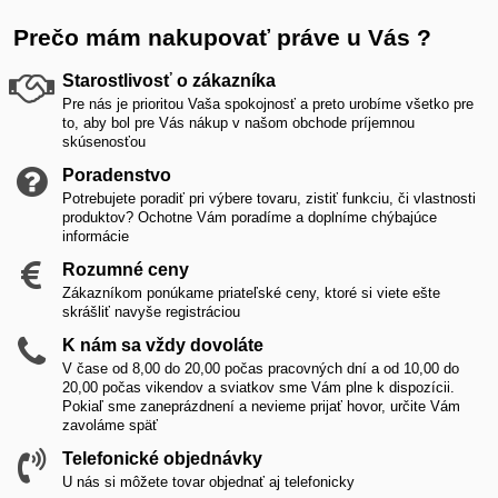
Prečo mám nakupovať práve u Vás ?
Starostlivosť o zákazníka
Pre nás je prioritou Vaša spokojnosť a preto urobíme všetko pre
to, aby bol pre Vás nákup v našom obchode príjemnou
skúsenosťou
Poradenstvo
Potrebujete poradiť pri výbere tovaru, zistiť funkciu, či vlastnosti
produktov? Ochotne Vám poradíme a doplníme chýbajúce
informácie
Rozumné ceny
Zákazníkom ponúkame priateľské ceny, ktoré si viete ešte
skrášliť navyše registráciou
K nám sa vždy dovoláte
V čase od 8,00 do 20,00 počas pracovných dní a od 10,00 do
20,00 počas vikendov a sviatkov sme Vám plne k dispozícii.
Pokiaľ sme zaneprázdnení a nevieme prijať hovor, určite Vám
zavoláme späť
Telefonické objednávky
U nás si môžete tovar objednať aj telefonicky