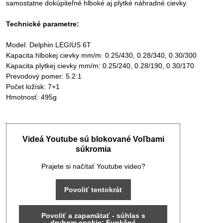
samostatne dokúpiteľné hlboké aj plytké náhradné cievky.
Technické parametre:
Model: Delphin LEGIUS 6T
Kapacita hlbokej cievky mm/m: 0.25/430, 0.28/340, 0.30/300
Kapacita plytkej cievky mm/m: 0.25/240, 0.28/190, 0.30/170
Prevodový pomer: 5.2:1
Počet ložísk: 7+1
Hmotnosť: 495g
Videá Youtube sú blokované Voľbami
súkromia
Prajete si načítať Youtube video?
Povoliť tentokrát
Povoliť a zapamätať - súhlas s
druhom cookie: Funkčné