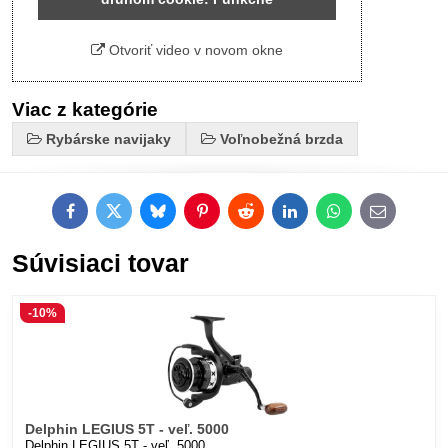
Otvoriť video v novom okne
Viac z kategórie
Rybárske navijaky
Voľnobežná brzda
Facebook
Twitter
Bluesky
Pinterest
Reddit
LinkedIn
WhatsApp
E-
mail
Súvisiaci tovar
-10%
Delphin LEGIUS 5T - veľ. 5000
Delphin LEGIUS 5T - veľ. 5000