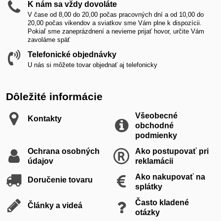
K nám sa vždy dovoláte
V čase od 8,00 do 20,00 počas pracovných dní a od 10,00 do
20,00 počas vikendov a sviatkov sme Vám plne k dispozícii.
Pokiaľ sme zaneprázdnení a nevieme prijať hovor, určite Vám
zavoláme späť
Telefonické objednávky
U nás si môžete tovar objednať aj telefonicky
Dôležité informácie
Všeobecné
Kontakty
obchodné
podmienky
Ochrana osobných
Ako postupovať pri
údajov
reklamácii
Ako nakupovať na
Doručenie tovaru
splátky
Často kladené
Články a videá
otázky