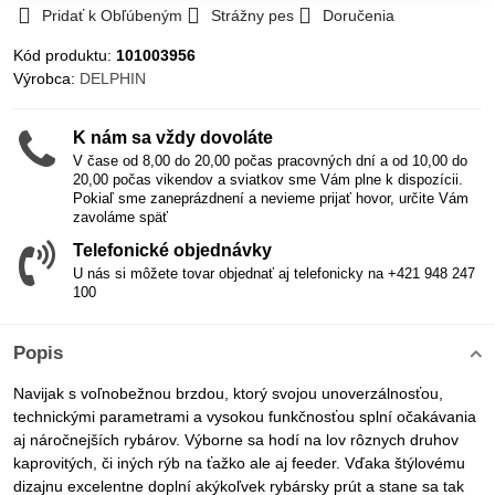
Pridať k Obľúbeným
Strážny pes
Doručenia
Kód produktu:
101003956
Výrobca:
DELPHIN
K nám sa vždy dovoláte
V čase od 8,00 do 20,00 počas pracovných dní a od 10,00 do
20,00 počas vikendov a sviatkov sme Vám plne k dispozícii.
Pokiaľ sme zaneprázdnení a nevieme prijať hovor, určite Vám
zavoláme späť
Telefonické objednávky
U nás si môžete tovar objednať aj telefonicky na +421 948 247
100
Popis
Navijak s voľnobežnou brzdou, ktorý svojou unoverzálnosťou,
technickými parametrami a vysokou funkčnosťou splní očakávania
aj náročnejších rybárov. Výborne sa hodí na lov rôznych druhov
kaprovitých, či iných rýb na ťažko ale aj feeder. Vďaka štýlovému
dizajnu excelentne doplní akýkoľvek rybársky prút a stane sa tak