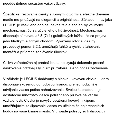
neoddeliteľnou súčasťou vašej výbavy.
Špecifické frézovanie cievky s X-ovými otvormi a efektné drevené
madlo mu pridávajú na elegancii a originálnosti. Základom navijaka
LEGIUS je však jeho odolné, pevné telo a spoľahlivý vnútorný
mechanizmus, čo zaručuje jeho dlhú životnosť. Mechanizmus
disponuje sústavou až 8 (7+1) gulôčkových ložísk, čo sa prejaví
jeho hladkým a tichým chodom. Vyvážený rotor a ideálny
prevodový pomer 5.2:1 umožňujú ľahké a rýchle sťahovanie
montáží a príjemné zdolávanie úlovkov.
Citlivá voľnobežná aj predná brzda poskytujú dokonale presné
dávkovanie brzdnej sily, či už pri zábere, alebo počas zdolávania.
V základe je LEGIUS dodávaný s hlbokou kovovou cievkou, ktorá
disponuje skosenou odhodovou hranou, pre jednoduchšie
odvíjanie vlasca počas nahadzovania. Svojou kapacitou pojme
dostatočné množstvo vlasca potrebného pri love na väčšie
vzdialenosti. Cievka je navyše opatrená kovovým klipom,
umožňujúcim zaklipovanie vlasca za účelom čo najpresnejších
hodov na vaše kŕmne miesto. V prípade potreby sú k dispozícií