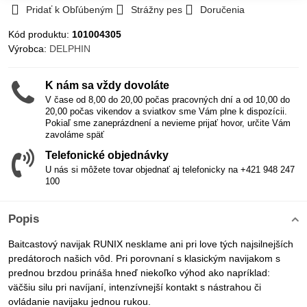
Pridať k Obľúbeným
Strážny pes
Doručenia
Kód produktu:
101004305
Výrobca:
DELPHIN
K nám sa vždy dovoláte
V čase od 8,00 do 20,00 počas pracovných dní a od 10,00 do
20,00 počas vikendov a sviatkov sme Vám plne k dispozícii.
Pokiaľ sme zaneprázdnení a nevieme prijať hovor, určite Vám
zavoláme späť
Telefonické objednávky
U nás si môžete tovar objednať aj telefonicky na +421 948 247
100
Popis
Baitcastový navijak RUNIX nesklame ani pri love tých najsilnejších
predátoroch našich vôd. Pri porovnaní s klasickým navijakom s
prednou brzdou prináša hneď niekoľko výhod ako napríklad:
väčšiu silu pri navíjaní, intenzívnejší kontakt s nástrahou či
ovládanie navijaku jednou rukou.