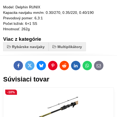
Model: Delphin RUNIX
Kapacita navijaku mm/m: 0.30/270, 0.35/220, 0.40/190
Prevodový pomer: 6,3:1
Počet ložísk: 6+1 SS
Hmotnosť: 262g
Viac z kategórie
Rybárske navijaky
Multiplikátory
Facebook
Twitter
Bluesky
Pinterest
Reddit
LinkedIn
WhatsApp
E-
mail
Súvisiaci tovar
-10%