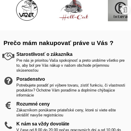
Prečo mám nakupovať práve u Vás ?
Starostlivosť o zákazníka
Pre nás je prioritou Vaša spokojnosť a preto urobíme všetko pre
to, aby bol pre Vás nákup v našom obchode príjemnou
skúsenosťou
Poradenstvo
Potrebujete poradiť pri výbere tovaru, zistiť funkciu, či vlastnosti
produktov? Ochotne Vám poradíme a doplníme chýbajúce
informácie
Rozumné ceny
Zákazníkom ponúkame priateľské ceny, ktoré si viete ešte
skrášliť navyše registráciou
K nám sa vždy dovoláte
V čase od 8,00 do 20,00 počas pracovných dní a od 10,00 do