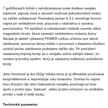
7 guľôčkových ložísk z nehrdzavejúcej ocele dodáva navijaku
odolnosť, plynulý chod a zároveň možnosť jednoduchších hodov
na väčšie vzdialenosti. Prevodový pomer 6,3:1 umožňuje lovcovi,
najmä pri vertikálnom love, pracovať s nástrahou s vysokou
precíznosťou. Pri spúšťaní a nahadzovaní nástrah oceníte citlivú
magnetickú brzdu, ktorá zamedzí neželanému motaniu šnúry.
Navijak je taktiež vybavený POWER rúčkou určenou pre silové
zdolávanie, pomocou ktorej môžte v porovnaní s klasickou kľučkou
vyvinúť počas zdolávania podstatne väčšiu silu. Pri preťažení
nastavenej bojovej brzdy sa z navijaku začne odvíjať vlasec, čo
oznámi aj brzdný systém, ktorý je vybavený indikáciou preťaženia
brzdy.
Jeho hmotnosť je iba 262g! Vďaka tomu je aj dlhodobé používanie
bezproblémové a nepreťažuje ruku loviaceho. Ocenia ho najmä
lovci dravých rýb, ktorí baitcastové navijaky používajú pri love
spolu s prútmi typu ´baitcast´ ,alebo prútmi určenými na vertikálnu
prívlač z lode či belly boatu. .
Technické parametre: