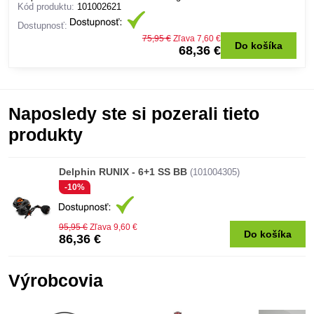
Kód produktu:
101002621
Dostupnosť:
75,95 €
Zľava 7,60 €
Do košíka
68,36 €
Naposledy ste si pozerali tieto
produkty
Delphin RUNIX - 6+1 SS BB
(101004305)
-10%
95,95 €
Zľava 9,60 €
Do košíka
86,36 €
Výrobcovia