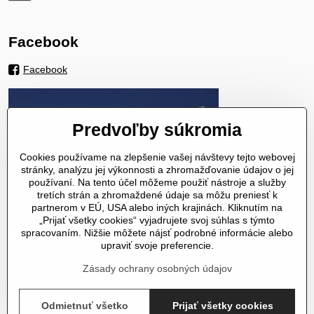
Facebook
Facebook
Predvoľby súkromia
Cookies používame na zlepšenie vašej návštevy tejto webovej
stránky, analýzu jej výkonnosti a zhromažďovanie údajov o jej
používaní. Na tento účel môžeme použiť nástroje a služby
tretích strán a zhromaždené údaje sa môžu preniesť k
partnerom v EÚ, USA alebo iných krajinách. Kliknutím na
„Prijať všetky cookies“ vyjadrujete svoj súhlas s týmto
spracovaním. Nižšie môžete nájsť podrobné informácie alebo
upraviť svoje preferencie.
Zásady ochrany osobných údajov
©
2026
Copyright
Odmietnuť všetko
Prijať všetky cookies
Predvoľby súkromia
Zásady ochrany osobných údajov