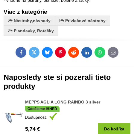
- vhodné na pstruhy, ostrieže, bolene a šťuky.
Viac z kategórie
Nástrahy,návnady
Prívlačové nástrahy
Plandavky, Rotačky
Facebook
Twitter
Bluesky
Pinterest
Reddit
LinkedIn
WhatsApp
E-
mail
Naposledy ste si pozerali tieto
produkty
MEPPS AGLIA LONG RAINBO 3 silver
Odošleme IHNEĎ
5,74 €
Do košíka