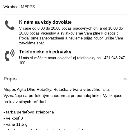
Výrobca:
MEPPS
K nám sa vždy dovoláte
V čase od 8,00 do 20,00 počas pracovných dní a od 10,00 do
20,00 počas vikendov a sviatkov sme Vám plne k dispozícii.
Pokiaľ sme zaneprázdnení a nevieme prijať hovor, určite Vám
zavoláme späť
Telefonické objednávky
U nás si môžete tovar objednať aj telefonicky na +421 948 247
100
Popis
Mepps Aglia Dlhé Rotačky. Rotačka v tvare vŕbového listu.
Vyznačuje sa perfektným chodom aj pri pomalej linke. Vynikajúce
na lov v silných prúdoch.
- farba perleťovo strieborná
- veľkosť 3
- váha 11,5 g