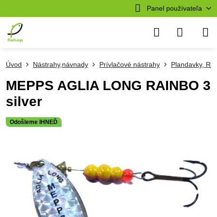
Panel používateľa
Úvod
Nástrahy,návnady
Prívlačové nástrahy
Plandavky, Ro
MEPPS AGLIA LONG RAINBO 3
silver
Odošleme IHNEĎ