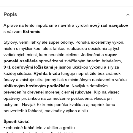
Popis
A práve na tento impulz sme navrhli a vyrobili
nový rad navijakov
s názvom
Extremis
.
Štýlový, veľmi ľahký ale super odolný. Ponúka excelentný výkon,
nielen s myšlienkou, ale s ľahkou realizáciou docielenia aj tých
vzdialených miest, kam neustále cielime. Jedinečná a
super
pomalá oscilácia
sprevádzaná zväčšeným hnacím hriadeľom,
9+1 oceľovými ložiskami
je jasnou ukážkou výkonu a sily za
každej situácie.
Rýchla brzda
funguje nepretržite bez známok
únavy a zaisťuje ultra jemný tlak s minimálnym nastavením vďaka
uhlíkovým brzdovým podložkám
. Navijak s detailným
prevedením drevenej morenej čiernej rukoväte. Klip na vlasec
opatrený pružinkou na zamedzenie poškodenia vlasca pri
uchytení. Navijak Extremis ponúka kvalitu a aj napriek tomu
neuveriteľnú ľahkosť, maximálny výkon a silu.
Špecifikácia:
• robustné ľahké telo z uhlíka a grafitu