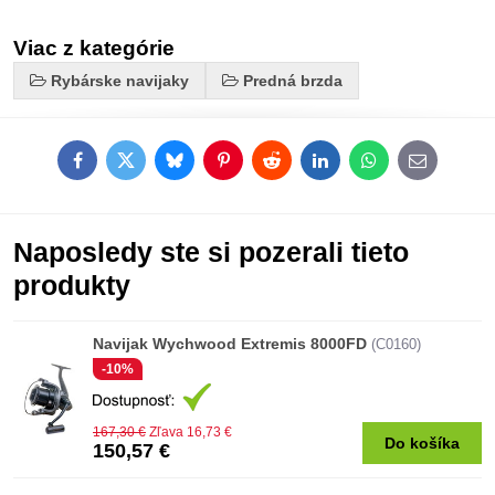
Viac z kategórie
Rybárske navijaky
Predná brzda
Facebook
Twitter
Bluesky
Pinterest
Reddit
LinkedIn
WhatsApp
E-
mail
Naposledy ste si pozerali tieto
produkty
Navijak Wychwood Extremis 8000FD
(C0160)
-10%
167,30 €
Zľava 16,73 €
Do košíka
150,57 €