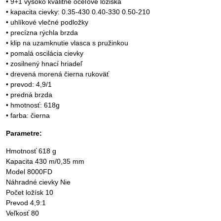
• 9+1 vysoko kvalitné oceľové ložiská
• kapacita cievky: 0.35-430 0.40-330 0.50-210
• uhlíkové vlečné podložky
• precízna rýchla brzda
• klip na uzamknutie vlasca s pružinkou
• pomalá oscilácia cievky
• zosilnený hnací hriadeľ
• drevená morená čierna rukoväť
• prevod: 4,9/1
• predná brzda
• hmotnosť: 618g
• farba: čierna
Parametre:
Hmotnosť 618 g
Kapacita 430 m/0,35 mm
Model 8000FD
Náhradné cievky Nie
Počet ložísk 10
Prevod 4,9:1
Veľkosť 80