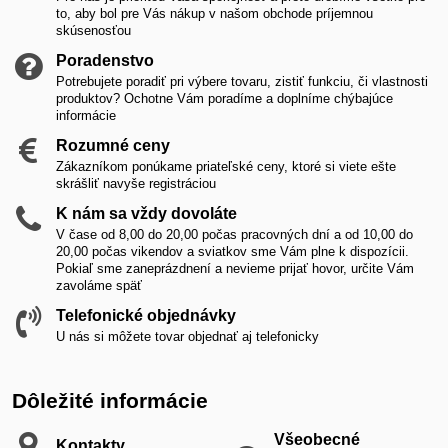
to, aby bol pre Vás nákup v našom obchode príjemnou
skúsenosťou
Poradenstvo
Potrebujete poradiť pri výbere tovaru, zistiť funkciu, či vlastnosti
produktov? Ochotne Vám poradíme a doplníme chýbajúce
informácie
Rozumné ceny
Zákazníkom ponúkame priateľské ceny, ktoré si viete ešte
skrášliť navyše registráciou
K nám sa vždy dovoláte
V čase od 8,00 do 20,00 počas pracovných dní a od 10,00 do
20,00 počas vikendov a sviatkov sme Vám plne k dispozícii.
Pokiaľ sme zaneprázdnení a nevieme prijať hovor, určite Vám
zavoláme späť
Telefonické objednávky
U nás si môžete tovar objednať aj telefonicky
Dôležité informácie
Všeobecné
Kontakty