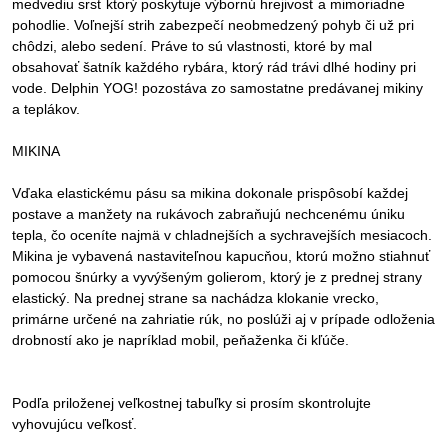
medvediu srsť ktorý poskytuje výbornú hrejivosť a mimoriadne
pohodlie. Voľnejší strih zabezpečí neobmedzený pohyb či už pri
chôdzi, alebo sedení. Práve to sú vlastnosti, ktoré by mal
obsahovať šatník každého rybára, ktorý rád trávi dlhé hodiny pri
vode. Delphin YOG! pozostáva zo samostatne predávanej mikiny
a teplákov.
MIKINA
Vďaka elastickému pásu sa mikina dokonale prispôsobí každej
postave a manžety na rukávoch zabraňujú nechcenému úniku
tepla, čo oceníte najmä v chladnejších a sychravejších mesiacoch.
Mikina je vybavená nastaviteľnou kapucňou, ktorú možno stiahnuť
pomocou šnúrky a vyvýšeným golierom, ktorý je z prednej strany
elastický. Na prednej strane sa nachádza klokanie vrecko,
primárne určené na zahriatie rúk, no poslúži aj v prípade odloženia
drobností ako je napríklad mobil, peňaženka či kľúče.
Podľa priloženej veľkostnej tabuľky si prosím skontrolujte
vyhovujúcu veľkosť.