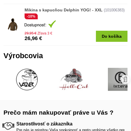
Mikina s kapucňou Delphin YOG! - XXL
(101006383)
-10%
29,95 €
Zľava 3 €
Do košíka
26,96 €
Výrobcovia
Prečo mám nakupovať práve u Vás ?
Starostlivosť o zákazníka
Pre nás je prioritou Vaša spokojnosť a preto urobíme všetko pre