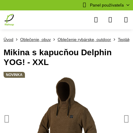
Panel používateľa
Úvod
Oblečenie, obuv
Oblečenie rybárske, outdoor
Tepláky,
Mikina s kapucňou Delphin
YOG! - XXL
NOVINKA