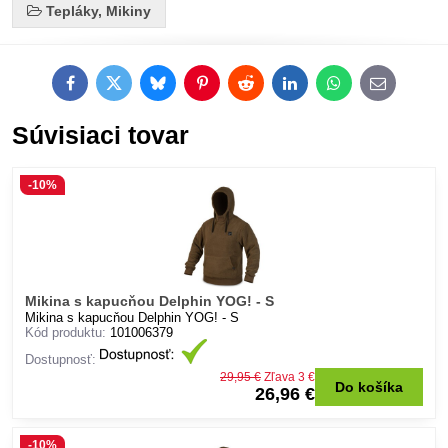
Tepláky, Mikiny
Facebook
Twitter
Bluesky
Pinterest
Reddit
LinkedIn
WhatsApp
E-
mail
Súvisiaci tovar
-10%
Mikina s kapucňou Delphin YOG! - S
Mikina s kapucňou Delphin YOG! - S
Kód produktu:
101006379
Dostupnosť:
29,95 €
Zľava 3 €
Do košíka
26,96 €
-10%