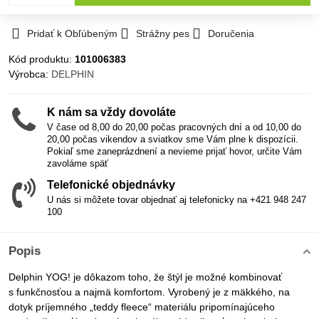
Pridať k Obľúbeným
Strážny pes
Doručenia
Kód produktu:
101006383
Výrobca:
DELPHIN
K nám sa vždy dovoláte
V čase od 8,00 do 20,00 počas pracovných dní a od 10,00 do
20,00 počas vikendov a sviatkov sme Vám plne k dispozícii.
Pokiaľ sme zaneprázdnení a nevieme prijať hovor, určite Vám
zavoláme späť
Telefonické objednávky
U nás si môžete tovar objednať aj telefonicky na +421 948 247
100
Popis
Delphin YOG! je dôkazom toho, že štýl je možné kombinovať
s funkčnosťou a najmä komfortom. Vyrobený je z mäkkého, na
dotyk príjemného „teddy fleece“ materiálu pripomínajúceho