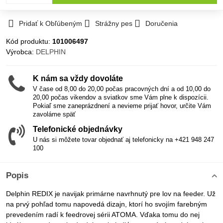
Pridať k Obľúbeným
Strážny pes
Doručenia
Kód produktu:
101006497
Výrobca:
DELPHIN
K nám sa vždy dovoláte
V čase od 8,00 do 20,00 počas pracovných dní a od 10,00 do
20,00 počas vikendov a sviatkov sme Vám plne k dispozícii.
Pokiaľ sme zaneprázdnení a nevieme prijať hovor, určite Vám
zavoláme späť
Telefonické objednávky
U nás si môžete tovar objednať aj telefonicky na +421 948 247
100
Popis
Delphin REDIX je navijak primárne navrhnutý pre lov na feeder. Už
na prvý pohľad tomu napovedá dizajn, ktorí ho svojím farebným
prevedením radí k feedrovej sérii ATOMA. Vďaka tomu do nej