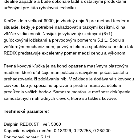
ideálne zapadne a bude dokonale ladiť s ostatnými produktami
určenými pre túto rybolovnú techniku.
Keďže ide o veľkosť 6000, je vhodný najmä pre method feeder a
situácie, kedy je potrebné nahadzovať s ťažkými košíkmi, či na
väčšie vzdialenosti. Navijak je vybavený siedmymi (6+1)
guľôčkovými ložiskami a prevodovým pomerom 5.1:1. Spolu s
vnútorným mechanizmom, pevným telom a spoľahlivou brzdou tak
REDIX predstavuje excelentný pomer medzi cenou a výkonom.
Pevná kovová kľučka je na konci opatrená masívnym plastovým
madlom, ktoré uľahčuje manipuláciu s navijakom počas častého
prehadzovania či zdolávania rýb. V základe je dodávaný s kovovou
cievkou, kde je špeciálne upravená predná hrana za účelom
predĺženia vašich hodov. Samozrejmosťou je možnosť dokúpenia
samostatných náhradných cievok, ktoré sú taktiež kovové.
Technické paramtere:
Delphin REDIX 5T | veľ. 5000
Kapacita navijaka mm/m: 0.18/329, 0.22/255, 0.26/200
Prevodový pomer: 5.1:1