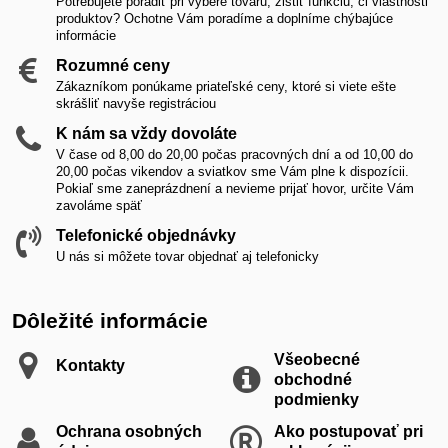
Potrebujete poradiť pri výbere tovaru, zistiť funkciu, či vlastnosti
produktov? Ochotne Vám poradíme a doplníme chýbajúce
informácie
Rozumné ceny
Zákazníkom ponúkame priateľské ceny, ktoré si viete ešte
skrášliť navyše registráciou
K nám sa vždy dovoláte
V čase od 8,00 do 20,00 počas pracovných dní a od 10,00 do
20,00 počas vikendov a sviatkov sme Vám plne k dispozícii.
Pokiaľ sme zaneprázdnení a nevieme prijať hovor, určite Vám
zavoláme späť
Telefonické objednávky
U nás si môžete tovar objednať aj telefonicky
Dôležité informácie
Všeobecné
Kontakty
obchodné
podmienky
Ochrana osobných
Ako postupovať pri