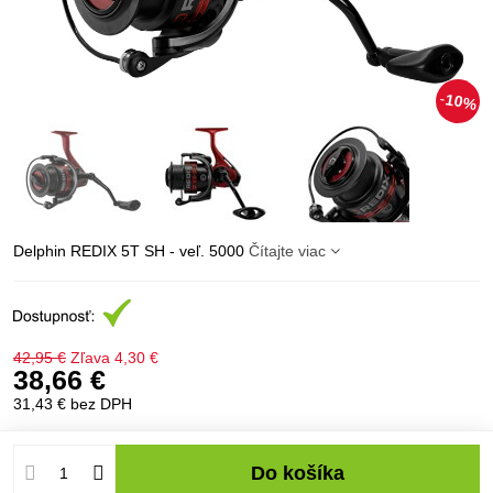
10%
Delphin REDIX 5T SH - veľ. 5000
Čítajte viac
42,95 €
Zľava
4,30 €
38,66 €
31,43 €
bez DPH
Do košíka