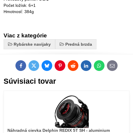
Počet ložísk: 6+1
Hmotnosť: 384g
Viac z kategórie
Rybárske navijaky
Predná brzda
Facebook
Twitter
Bluesky
Pinterest
Reddit
LinkedIn
WhatsApp
E-
mail
Súvisiaci tovar
Náhradná cievka Delphin REDIX 5T SH - aluminium