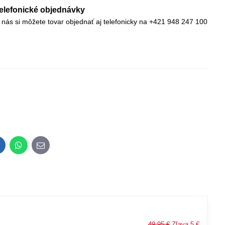
elefonické objednávky
 nás si môžete tovar objednať aj telefonicky na +421 948 247 100
inkedIn
WhatsApp
E-
mail
49,95 €
Zľava 5 €