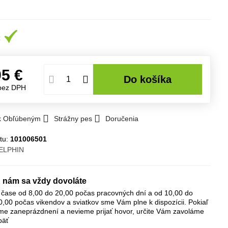
95 €
Do košíka
bez DPH
 k Obľúbeným
Strážny pes
Doručenia
tu:
101006501
ELPHIN
 nám sa vždy dovoláte
 čase od 8,00 do 20,00 počas pracovných dní a od 10,00 do
0,00 počas vikendov a sviatkov sme Vám plne k dispozícii. Pokiaľ
me zaneprázdnení a nevieme prijať hovor, určite Vám zavoláme
päť