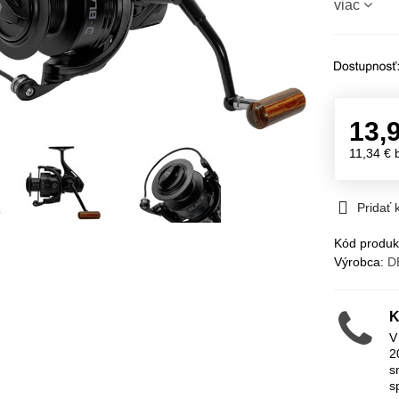
viac
13,
11,34 €
Pridať
Kód produk
Výrobca:
D
K
V
2
s
s