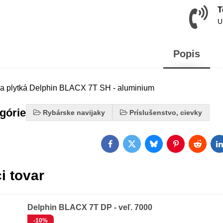
T
U
Popis
a plytká Delphin BLACX 7T SH - aluminium
egórie
Rybárske navijaky
Príslušenstvo, cievky
Facebook
Twitter
Bluesky
Pinterest
Reddit
L
i tovar
Delphin BLACX 7T DP - veľ. 7000
-10%