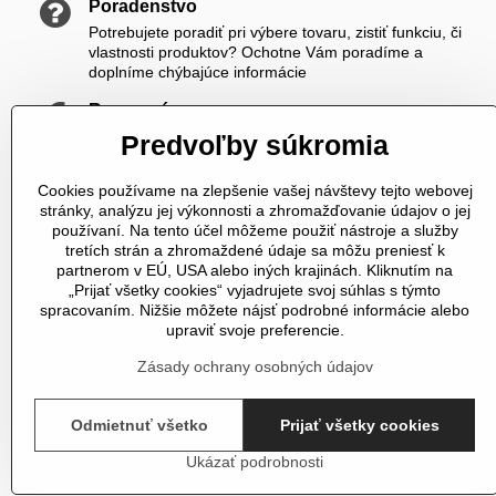
Poradenstvo
Potrebujete poradiť pri výbere tovaru, zistiť funkciu, či
vlastnosti produktov? Ochotne Vám poradíme a
doplníme chýbajúce informácie
Rozumné ceny
Zákazníkom ponúkame priateľské ceny, ktoré si viete
Predvoľby súkromia
ešte skrášliť navyše registráciou
Cookies používame na zlepšenie vašej návštevy tejto webovej
K nám sa vždy dovoláte
stránky, analýzu jej výkonnosti a zhromažďovanie údajov o jej
V čase od 8,00 do 20,00 počas pracovných dní a od
používaní. Na tento účel môžeme použiť nástroje a služby
10,00 do 20,00 počas vikendov a sviatkov sme Vám plne
tretích strán a zhromaždené údaje sa môžu preniesť k
k dispozícii. Pokiaľ sme zaneprázdnení a nevieme prijať
partnerom v EÚ, USA alebo iných krajinách. Kliknutím na
hovor, určite Vám zavoláme späť
„Prijať všetky cookies“ vyjadrujete svoj súhlas s týmto
spracovaním. Nižšie môžete nájsť podrobné informácie alebo
Telefonické objednávky
upraviť svoje preferencie.
U nás si môžete tovar objednať aj telefonicky
Zásady ochrany osobných údajov
Odmietnuť všetko
Prijať všetky cookies
©
2026
Ukázať podrobnosti