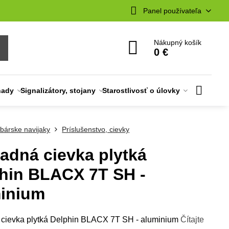
Panel používateľa
Nákupný košík
0 €
nady
Signalizátory, stojany
Starostlivosť o úlovky
bárske navijaky
Príslušenstvo, cievky
adná cievka plytká
hin BLACX 7T SH -
inium
cievka plytká Delphin BLACX 7T SH - aluminium
Čítajte