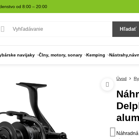
denstvo od 8:00 – 20:00
Hľadať
ybárske navijaky
Člny, motory, sonary
Kemping
Nástrahy,náv
Úvod
Ry
Náhr
Delp
alum
Náhradná 