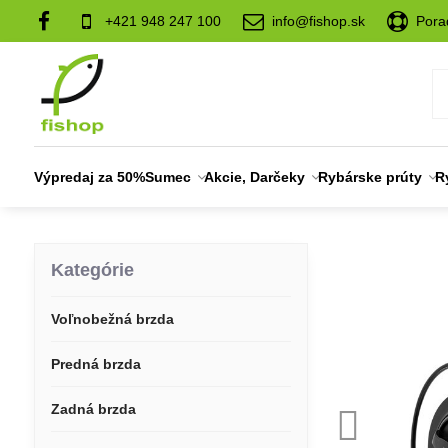
+421 948 247 100
info@fishop.sk
Pora
Výpredaj za 50%
Sumec
Akcie, Darčeky
Rybárske prúty
R
Kategórie
Voľnobežná brzda
Predná brzda
Zadná brzda