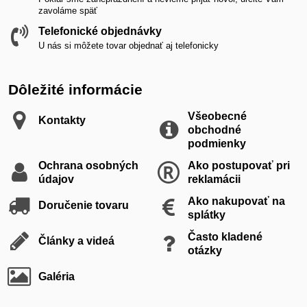
zavoláme späť
Telefonické objednávky
U nás si môžete tovar objednať aj telefonicky
Dôležité informácie
Všeobecné
Kontakty
obchodné
podmienky
Ochrana osobných
Ako postupovať pri
údajov
reklamácii
Ako nakupovať na
Doručenie tovaru
splátky
Často kladené
Články a videá
otázky
Galéria