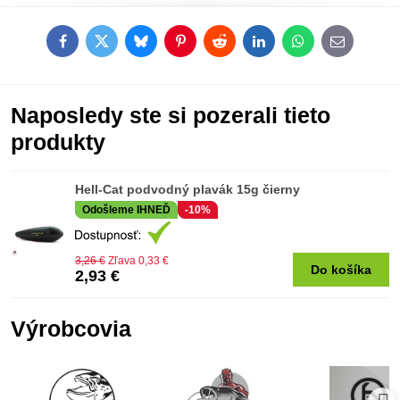
Facebook
Twitter
Bluesky
Pinterest
Reddit
LinkedIn
WhatsApp
E-
mail
Naposledy ste si pozerali tieto
produkty
Hell-Cat podvodný plavák 15g čierny
Odošleme IHNEĎ
-10%
3,26 €
Zľava 0,33 €
Do košíka
2,93 €
Výrobcovia