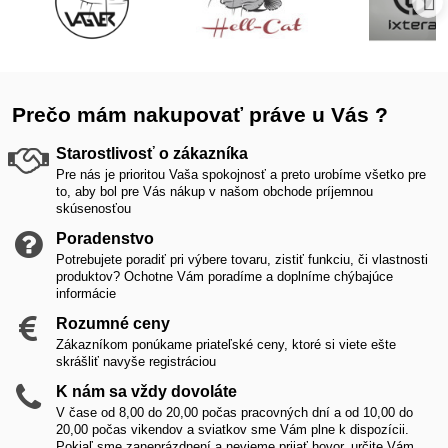
Prečo mám nakupovať práve u Vás ?
Starostlivosť o zákazníka
Pre nás je prioritou Vaša spokojnosť a preto urobíme všetko pre
to, aby bol pre Vás nákup v našom obchode príjemnou
skúsenosťou
Poradenstvo
Potrebujete poradiť pri výbere tovaru, zistiť funkciu, či vlastnosti
produktov? Ochotne Vám poradíme a doplníme chýbajúce
informácie
Rozumné ceny
Zákazníkom ponúkame priateľské ceny, ktoré si viete ešte
skrášliť navyše registráciou
K nám sa vždy dovoláte
V čase od 8,00 do 20,00 počas pracovných dní a od 10,00 do
20,00 počas vikendov a sviatkov sme Vám plne k dispozícii.
Pokiaľ sme zaneprázdnení a nevieme prijať hovor, určite Vám