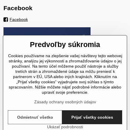
Facebook
Facebook
Predvoľby súkromia
Cookies používame na zlepšenie vašej návštevy tejto webovej
stránky, analýzu jej výkonnosti a zhromažďovanie údajov o jej
používaní. Na tento účel môžeme použiť nástroje a služby
tretích strán a zhromaždené údaje sa môžu preniesť k
partnerom v EÚ, USA alebo iných krajinách. Kliknutím na
„Prijať všetky cookies“ vyjadrujete svoj súhlas s týmto
spracovaním. Nižšie môžete nájsť podrobné informácie alebo
upraviť svoje preferencie.
Zásady ochrany osobných údajov
©
2026
Copyright
Predvoľby súkromia
Zásady ochrany osobných údajov
Odmietnuť všetko
Prijať všetky cookies
Stav objednávky
Ukázať podrobnosti
Vytvorené pomocou:
BiznisWeb.sk