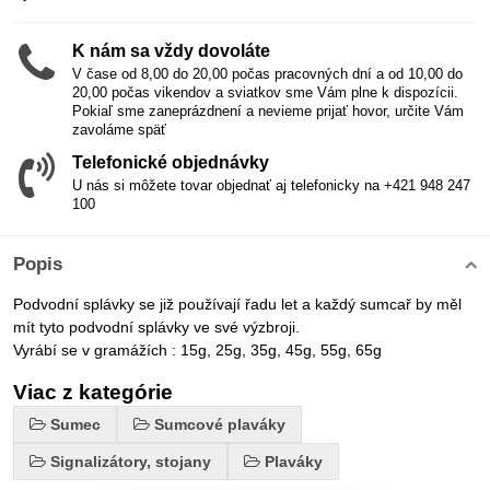
K nám sa vždy dovoláte
V čase od 8,00 do 20,00 počas pracovných dní a od 10,00 do
20,00 počas vikendov a sviatkov sme Vám plne k dispozícii.
Pokiaľ sme zaneprázdnení a nevieme prijať hovor, určite Vám
zavoláme späť
Telefonické objednávky
U nás si môžete tovar objednať aj telefonicky na +421 948 247
100
Popis
Podvodní splávky se již používají řadu let a každý sumcař by měl
mít tyto podvodní splávky ve své výzbroji.
Vyrábí se v gramážích : 15g, 25g, 35g, 45g, 55g, 65g
Viac z kategórie
Sumec
Sumcové plaváky
Signalizátory, stojany
Plaváky