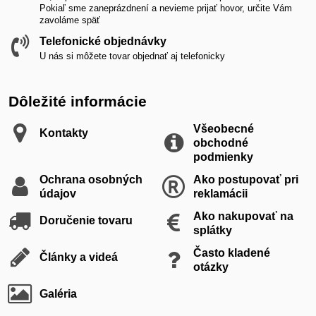
Pokiaľ sme zaneprázdnení a nevieme prijať hovor, určite Vám
zavoláme späť
Telefonické objednávky
U nás si môžete tovar objednať aj telefonicky
Dôležité informácie
Všeobecné
Kontakty
obchodné
podmienky
Ochrana osobných
Ako postupovať pri
údajov
reklamácii
Ako nakupovať na
Doručenie tovaru
splátky
Často kladené
Články a videá
otázky
Galéria