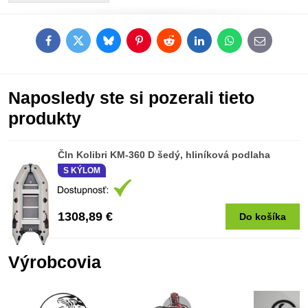
Facebook
Twitter
Bluesky
Pinterest
Reddit
LinkedIn
WhatsApp
E-
mail
Naposledy ste si pozerali tieto
produkty
Čln Kolibri KM-360 D šedý, hliníková podlaha
S KÝLOM
1308,89 €
Do košíka
Výrobcovia