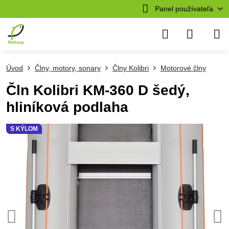
Panel používateľa
Úvod
Člny, motory, sonary
Člny Kolibri
Motorové člny
Čln Kolibri KM-360 D šedý,
hliníková podlaha
S KÝLOM