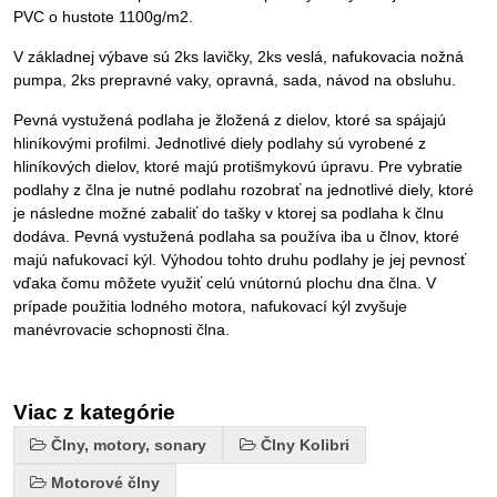
PVC o hustote 1100g/m2.
V základnej výbave sú 2ks lavičky, 2ks veslá, nafukovacia nožná
pumpa, 2ks prepravné vaky, opravná, sada, návod na obsluhu.
Pevná vystužená podlaha je žložená z dielov, ktoré sa spájajú
hliníkovými profilmi. Jednotlivé diely podlahy sú vyrobené z
hliníkových dielov, ktoré majú protišmykovú úpravu. Pre vybratie
podlahy z člna je nutné podlahu rozobrať na jednotlivé diely, ktoré
je následne možné zabaliť do tašky v ktorej sa podlaha k člnu
dodáva. Pevná vystužená podlaha sa používa iba u člnov, ktoré
majú nafukovací kýl. Výhodou tohto druhu podlahy je jej pevnosť
vďaka čomu môžete využiť celú vnútornú plochu dna člna. V
prípade použitia lodného motora, nafukovací kýl zvyšuje
manévrovacie schopnosti člna.
Viac z kategórie
Člny, motory, sonary
Člny Kolibri
Motorové člny