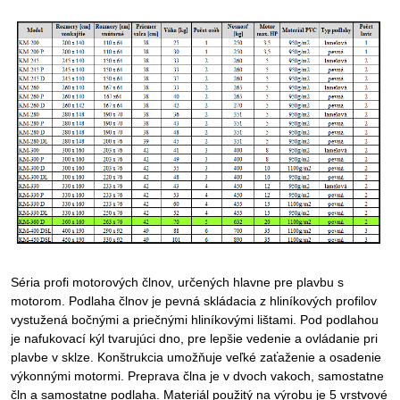
Séria profi motorových člnov, určených hlavne pre plavbu s
motorom. Podlaha člnov je pevná skládacia z hliníkových profilov
vystužená bočnými a priečnými hliníkovými lištami. Pod podlahou
je nafukovací kýl tvarujúci dno, pre lepšie vedenie a ovládanie pri
plavbe v sklze. Konštrukcia umožňuje veľké zaťaženie a osadenie
výkonnými motormi. Preprava člna je v dvoch vakoch, samostatne
čln a samostatne podlaha. Materiál použitý na výrobu je 5 vrstvové