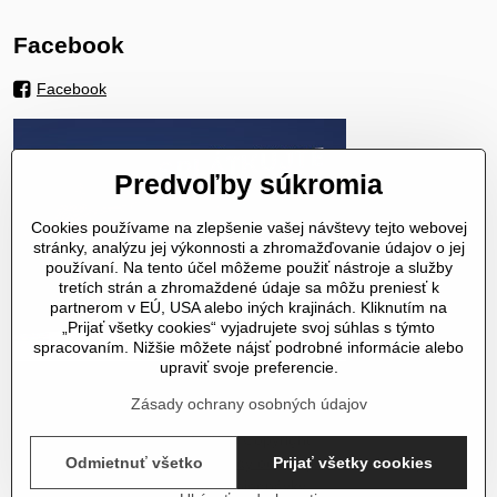
Facebook
Facebook
Predvoľby súkromia
Cookies používame na zlepšenie vašej návštevy tejto webovej
stránky, analýzu jej výkonnosti a zhromažďovanie údajov o jej
používaní. Na tento účel môžeme použiť nástroje a služby
tretích strán a zhromaždené údaje sa môžu preniesť k
partnerom v EÚ, USA alebo iných krajinách. Kliknutím na
„Prijať všetky cookies“ vyjadrujete svoj súhlas s týmto
spracovaním. Nižšie môžete nájsť podrobné informácie alebo
upraviť svoje preferencie.
Zásady ochrany osobných údajov
©
2026
Copyright
Predvoľby súkromia
Zásady ochrany osobných údajov
Odmietnuť všetko
Prijať všetky cookies
Stav objednávky